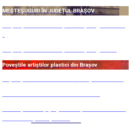
MEȘTEȘUGURI ÎN JUDEȚUL BRAȘOV
MEȘTEȘUGURI ÎN JUDEȚUL BRAȘOV (partea a II-
a)
MEȘTEȘUGURI ÎN JUDEȚUL BRAȘOV (partea I)
Poveștile artiștilor plastici din Brașov
Rețete pentru Lăsatul Secului / Săptămâna albă
Bucate de duminică sau de sărbătoare
Câteva plăcinte și prăjituri din Șcheii secolului al
XIX-lea: Marțea cu plăcinte