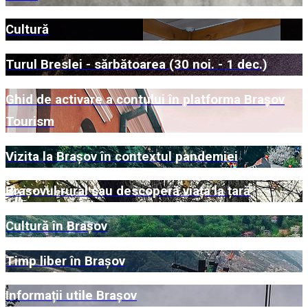
Cultură
Turul Breslei - sărbătoarea (30 noi. - 1 dec.)
Ghid de activare a contului în platforma Brașov
Tourism
Vizita la Brașov în contextul pandemiei
Brașovul rural sau descoperă viața la țară
Cultură în Brașov
Timp liber în Brașov
Informații utile Brașov