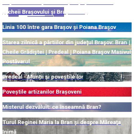
Rețete românești din Brașov și Țara Bârsei
(Șcheii Brașovului și Brașovechi)
Linia 100 între gara Brașov și Poiana Brașov
Starea zilnică a pârtiilor din județul Brașov: Bran |
Cheile Grădiștei | Predeal | Poiana Brașov Masivul
Postăvarul
Predeal - Munții și poveștile lor
Poveștile artizanilor Brașoveni
Misterul dezvăluit: ce înseamnă Bran?
Turul Reginei Maria la Bran și despre Măreața
Inimă