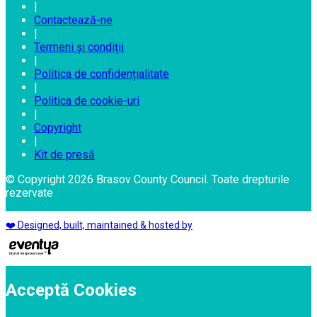
|
Contactează-ne
|
Termeni și condiții
|
Politica de confidențialitate
|
Politica de cookie-uri
|
Copyright
|
Kit de presă
© Copyright 2026 Brasov County Council. Toate drepturile
rezervate
❤️ Designed, built, maintained & hosted by
Acceptă Cookies