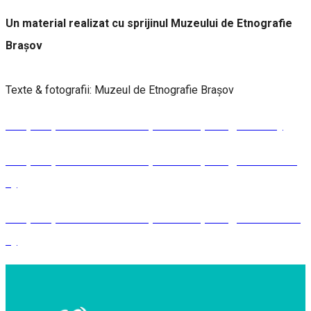
Un material realizat cu sprijinul Muzeului de Etnografie
Brașov
Texte & fotografii: Muzeul de Etnografie Brașov
MEȘTEȘUGURI ÎN JUDEȚUL BRAȘOV (partea I)
MEȘTEȘUGURI ÎN JUDEȚUL BRAȘOV (partea a II-
a)
MEȘTEȘUGURI ÎN JUDEȚUL BRAȘOV (partea a III-
a)