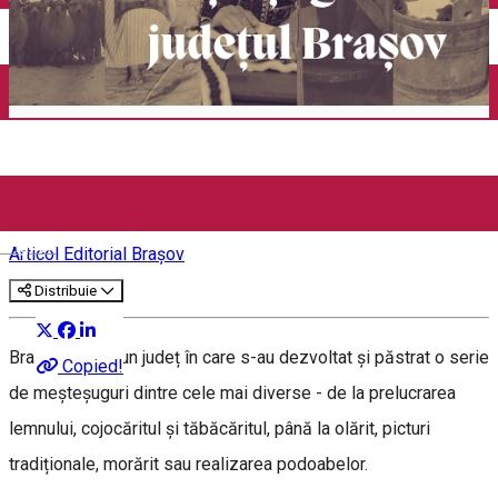
MEȘTEȘUGURI ÎN JUDEȚUL
BRAȘOV
English
Articol
Editorial Brașov
Distribuie
Brașovul este un județ în care s-au dezvoltat și păstrat o serie
Copied!
de meșteșuguri dintre cele mai diverse - de la prelucrarea
lemnului, cojocăritul și tăbăcăritul, până la olărit, picturi
tradiționale, morărit sau realizarea podoabelor.