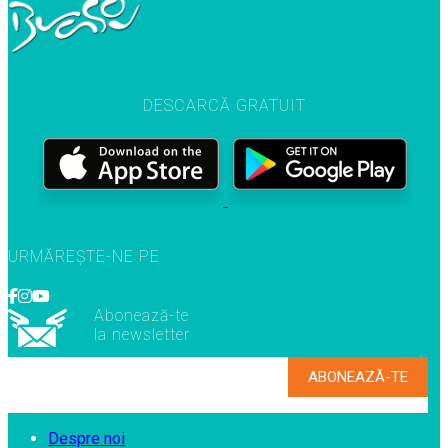
DESCARCĂ GRATUIT
URMĂREȘTE-NE PE
Abonează-te
la newsletter
Despre noi