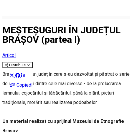
MEȘTEȘUGURI ÎN JUDEȚUL
BRAȘOV (partea I)
Articol
Distribuie
Brașovul este un județ în care s-au dezvoltat și păstrat o serie
de meșteșuguri dintre cele mai diverse - de la prelucrarea
Copied!
lemnului, cojocăritul și tăbăcăritul, până la olărit, picturi
tradiționale, morărit sau realizarea podoabelor.
Un material realizat cu sprijinul Muzeului de Etnografie
Brașov