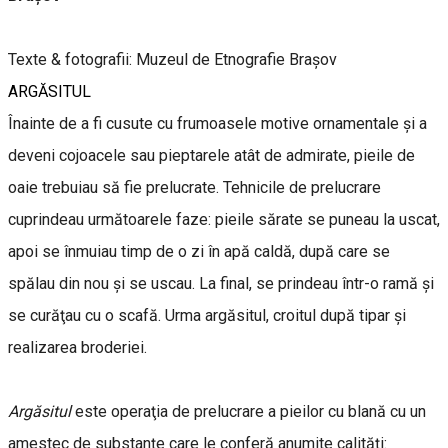
Texte & fotografii: Muzeul de Etnografie Brașov
ARGĂSITUL
Înainte de a fi cusute cu frumoasele motive ornamentale și a
deveni cojoacele sau pieptarele atât de admirate, pieile de
oaie trebuiau să fie prelucrate. Tehnicile de prelucrare
cuprindeau următoarele faze: pieile sărate se puneau la uscat,
apoi se înmuiau timp de o zi în apă caldă, după care se
spălau din nou și se uscau. La final, se prindeau într-o ramă şi
se curăţau cu o scafă. Urma argăsitul, croitul după tipar și
realizarea broderiei.
Argăsitul
este operaţia de prelucrare a pieilor cu blană cu un
amestec de substanţe care le conferă anumite calităţi: