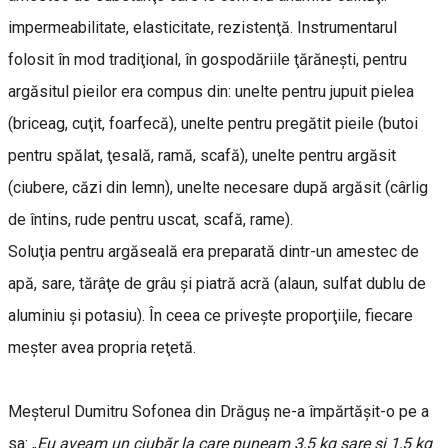
impermeabilitate, elasticitate, rezistenţă. Instrumentarul
folosit în mod tradiţional, în gospodăriile ţărăneşti, pentru
argăsitul pieilor era compus din: unelte pentru jupuit pielea
(briceag, cuţit, foarfecă), unelte pentru pregătit pieile (butoi
pentru spălat, ţesală, ramă, scafă), unelte pentru argăsit
(ciubere, căzi din lemn), unelte necesare după argăsit (cârlig
de întins, rude pentru uscat, scafă, rame).
Soluţia pentru argăseală era preparată dintr-un amestec de
apă, sare, tărâţe de grâu şi piatră acră (alaun, sulfat dublu de
aluminiu şi potasiu). În ceea ce priveşte proporţiile, fiecare
meşter avea propria reţetă.
Meșterul Dumitru Sofonea din Drăguș ne-a împărtăşit-o pe a
sa: „
Eu aveam un ciubăr la care puneam 3,5 kg sare şi 1,5 kg