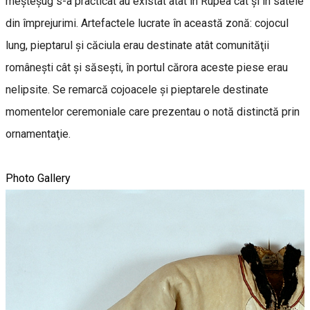
meşteşug s-a practicat au existat atât în Rupea cât şi în satele
din împrejurimi. Artefactele lucrate în această zonă: cojocul
lung, pieptarul şi căciula erau destinate atât comunităţii
româneşti cât şi săseşti, în portul cărora aceste piese erau
nelipsite. Se remarcă cojoacele și pieptarele destinate
momentelor ceremoniale care prezentau o notă distinctă prin
ornamentaţie.
Photo Gallery