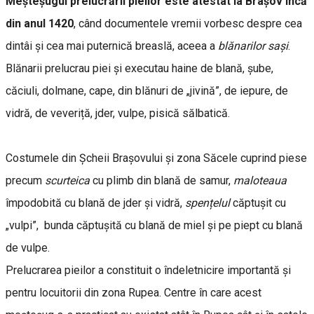
Meșteșugul prelucrării pieilor este atestat la Brașov încă
din anul 1420
, când documentele vremii vorbesc despre cea
dintâi și cea mai puternică breaslă, aceea a
blănarilor sași
.
Blănarii prelucrau piei și executau haine de blană, șube,
căciuli, dolmane, cape, din blănuri de „jivină”, de iepure, de
vidră, de veveriță, jder, vulpe, pisică sălbatică.
Costumele din Șcheii Brașovului și zona Săcele cuprind piese
precum
scurteica
cu plimb din blană de samur,
maloteaua
împodobită cu blană de jder și vidră,
spențelul
căptușit cu
„vulpi”, bunda căptușită cu blană de miel și pe piept cu blană
de vulpe.
Prelucrarea pieilor a constituit o îndeletnicire importantă și
pentru locuitorii din zona Rupea. Centre în care acest