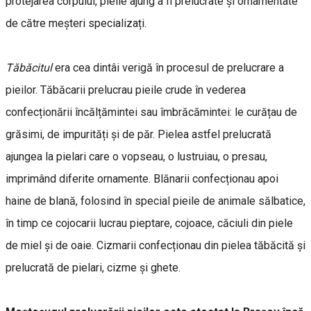
protejarea corpului, pieile ajung a fi prelucrate şi ornamentate
de către meşteri specializați.
Tăbăcitul
era cea dintâi verigă în procesul de prelucrare a
pieilor. Tăbăcarii prelucrau pieile crude în vederea
confecționării încălțămintei sau îmbrăcămintei: le curățau de
grăsimi, de impurități şi de păr. Pielea astfel prelucrată
ajungea la pielari care o vopseau, o lustruiau, o presau,
imprimând diferite ornamente. Blănarii confecționau apoi
haine de blană, folosind în special pieile de animale sălbatice,
în timp ce cojocarii lucrau pieptare, cojoace, căciuli din piele
de miel şi de oaie. Cizmarii confecționau din pielea tăbăcită şi
prelucrată de pielari, cizme şi ghete.