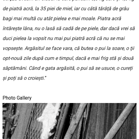
de piatră acră, la 35 piei de miel, iar cu câtă tărâţă de grâu
bagi mai multă cu atât pielea e mai moale. Piatra acră
întăreşte lâna, nu o lasă să cadă de pe piele, dar dacă vrei să
duci pielea la vopsit nu mai pui piatră acră că nu se mai
vopseşte. Argăsitul se face vara, că butea o pui la soare, o ţii
opt-nouă zile după cum e timpul, dacă e mai frig stă și două
săptămâni. Când e gata argăsită, o pui să se usuce, o cureți
și poți să o croiești.
”
Photo Gallery