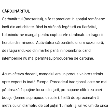
CĂRBUNĂRITUL
Cărbunăritul (bocșeritul), a fost practicat în spațiul românesc
încă din antichitate, fiind în strânsă legătură cu fierăritul,
folosindu-se mangal pentru cuptoarele destinate extragerii
fierului din minereu. Activitatea cărbunăritului era sezonieră,
desfășurându-se din martie până în noiembrie, când
intemperiile nu mai permiteau producerea de cărbune.
Acum câteva decenii, mangalul era un produs valoros trimis
spre export în toată Europa. Procedeul tradițional, care se mai
păstrează în puține locuri din țară, presupune clădirea unei
bocșe (lemne suprapuse circular), înaltă de aproximativ 5
metri, cu un diametru de cel puțin 15 metri și un volum de circa