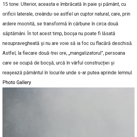
15 tone. Ulterior, aceasta e îmbrăcată în paie și pământ, cu
orificii laterale, creându-se astfel un cuptor natural, care, prin
ardere mocnită, se transformă în cărbune în circa două
săptămâni. În tot acest timp, bocșa nu poate fi lăsată
nesupravegheată și nu are voie să ia foc cu flacără deschisă.
Astfel, la fiecare două-trei ore, „mangalizatorul”, persoana
care se ocupă de bocșă, urcă în vârful construcției și
reașează pământul în locurile unde s-ar putea aprinde lemnul.
Photo Gallery