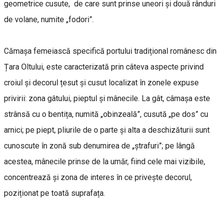
geometrice cusute, de care sunt prinse uneori și două rânduri
de volane, numite „fodori”.
Cămașa femeiască specifică portului tradițional românesc din
Țara Oltului, este caracterizată prin câteva aspecte privind
croiul și decorul țesut și cusut localizat în zonele expuse
privirii: zona gâtului, pieptul și mânecile. La gât, câmașa este
strânsă cu o bentița, numită „obinzeală”, cusută „pe dos” cu
arnici; pe piept, pliurile de o parte și alta a deschizăturii sunt
cunoscute în zonă sub denumirea de „ștrafuri”; pe lângă
acestea, mânecile prinse de la umăr, fiind cele mai vizibile,
concentrează și zona de interes în ce privește decorul,
poziționat pe toată suprafața.