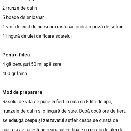
2 frunze de dafin
5 boabe de enibahar
1 vârf de cuțit de nucșoara rasă sau pudră o priză de șofran
1 lingură de ulei de floare soarelui
Pentru fidea
4 gălbenușuri 50 ml apă sare
400 gr făină
Mod de preparare
Rasolul de vită se pune la fiert în oală cu 8 litri de apă,
frunzele de dafin și o lingură de sare. După două ore de fiert,
se adaugă ceapa și zarzavatul astfel: ceapa se curată de
coajă și se călește întreagă într-o tigaie cu un pic de ulei de