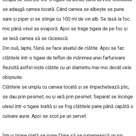
se adaugă carnea tocată. Când carnea se albește se pune
sare și piper și se stinge cu 100 ml de vin alb. Se lasă la foc
mic până vinul se evaporă. Apoi se trage tigaia de pe foc și
se lasă carnea să se răcească.
Din ouă, lapte, făină se face aluatul de clătite. Apoi se fac
clătitele într-o tigaie de teflon de mărimea unei farfurioare.
Rezultă astfel niște clătite cu un diametru mai mic decât cele
obișnuite.
Clătitele se umplu cu carnea tocată și se împachetează plic,
se dau prin pesmet, ou și iară prin pesmet. Separat se încinge
uleiul într-o tigaie înaltă și se frig clătitele pane până capătă o
culoare aurie. Apoi se scot pe un șervet.
Într-o tigaie plată se pune făina să se rumenească un pic.