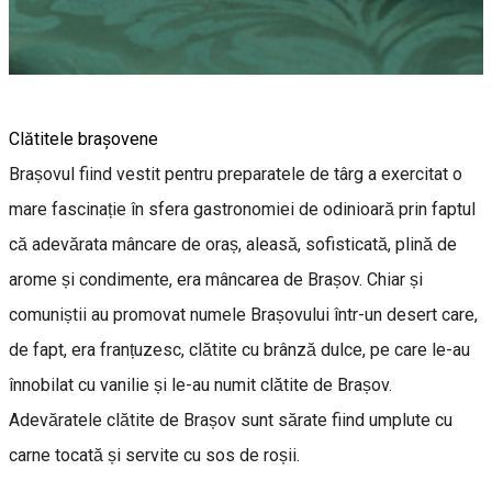
Clătitele brașovene
Brașovul fiind vestit pentru preparatele de târg a exercitat o
mare fascinație în sfera gastronomiei de odinioară prin faptul
că adevărata mâncare de oraș, aleasă, sofisticată, plină de
arome și condimente, era mâncarea de Brașov. Chiar și
comuniștii au promovat numele Brașovului într-un desert care,
de fapt, era franțuzesc, clătite cu brânză dulce, pe care le-au
înnobilat cu vanilie și le-au numit clătite de Brașov.
Adevăratele clătite de Brașov sunt sărate fiind umplute cu
carne tocată și servite cu sos de roșii.