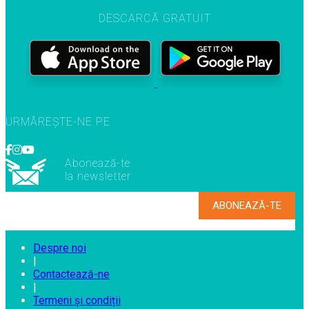
DESCARCĂ GRATUIT
URMĂREȘTE-NE PE
Abonează-te
la newsletter
Despre noi
|
Contactează-ne
|
Termeni și condiții