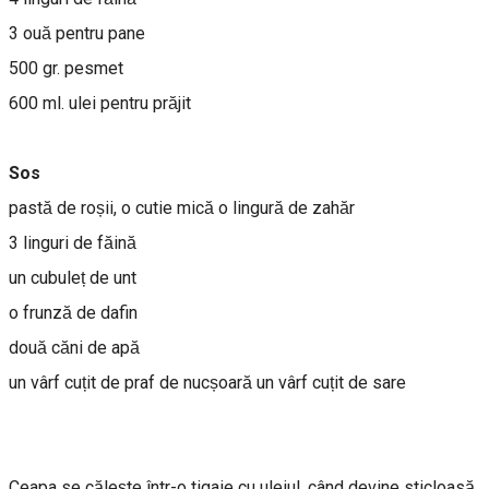
3 ouă pentru pane
500 gr. pesmet
600 ml. ulei pentru prăjit
Sos
pastă de roșii, o cutie mică o lingură de zahăr
3 linguri de făină
un cubuleț de unt
o frunză de dafin
două căni de apă
un vârf cuțit de praf de nucșoară un vârf cuțit de sare
Ceapa se călește într-o tigaie cu uleiul, când devine sticloasă