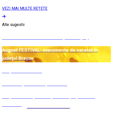
VEZI MAI MULTE REȚETE
Alte sugestii
Central Mountains - De la Alpi la Carpați
August f'ESTIVAL: evenimente de neratat în
județul Brașov
Preparate estivale
Mâncare pentru Moșii de vară
Preparate din perioda pascală (Săptămâna
Luminată)