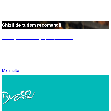
Măcinicii - Rețetă pentru Sărbătoarea celor
Patruzeci de Mucenici
Ghizii de turism recomandă
Întâmpinarea oaspeților / Băuturi
MEȘTEȘUGURI ÎN JUDEȚUL BRAȘOV (partea a III-
a)
Mai multe