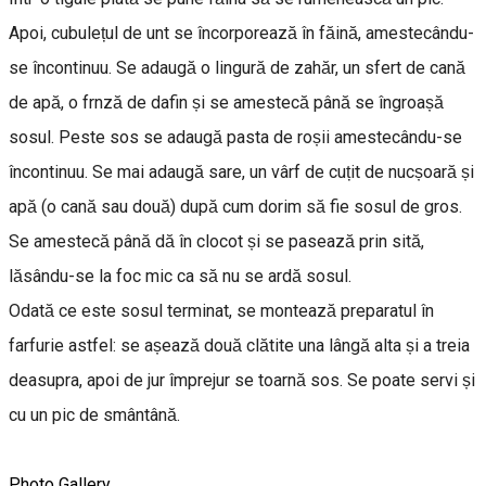
Apoi, cubulețul de unt se încorporează în făină, amestecându-
se încontinuu. Se adaugă o lingură de zahăr, un sfert de cană
de apă, o frnză de dafin și se amestecă până se îngroașă
sosul. Peste sos se adaugă pasta de roșii amestecându-se
încontinuu. Se mai adaugă sare, un vârf de cuțit de nucșoară și
apă (o cană sau două) după cum dorim să fie sosul de gros.
Se amestecă până dă în clocot și se pasează prin sită,
lăsându-se la foc mic ca să nu se ardă sosul.
Odată ce este sosul terminat, se montează preparatul în
farfurie astfel: se așează două clătite una lângă alta și a treia
deasupra, apoi de jur împrejur se toarnă sos. Se poate servi și
cu un pic de smântână.
Photo Gallery