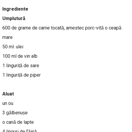
Ingrediente
Umplutură
600 de grame de carne tocată, amestec porc-vită o ceapă
mare
50 ml. ulei
100 ml de vin alb
1 linguriță de sare
1 linguriță de piper
Aluat
un ou
3 gălbenușe
o cană de lapte
4 linguri de făină