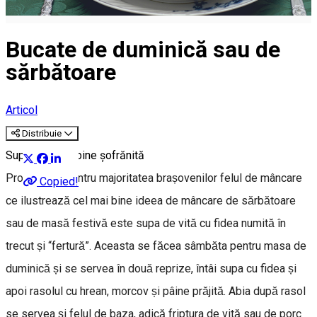
Bucate de duminică sau de
sărbătoare
Articol
Distribuie
Supa (fertura) bine șofrănită
Probabil că pentru majoritatea brașovenilor felul de mâncare
Copied!
ce ilustrează cel mai bine ideea de mâncare de sărbătoare
sau de masă festivă este supa de vită cu fidea numită în
trecut și “fertură”. Aceasta se făcea sâmbăta pentru masa de
duminică și se servea în două reprize, întâi supa cu fidea și
apoi rasolul cu hrean, morcov și pâine prăjită. Abia după rasol
se servea și felul de baza, adică friptura de vită sau de porc