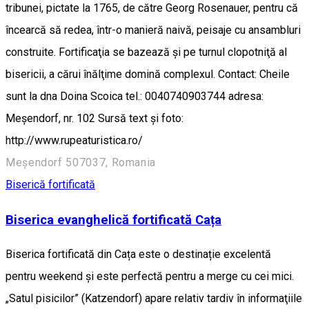
tribunei, pictate la 1765, de către Georg Rosenauer, pentru că
încearcă să redea, într-o manieră naivă, peisaje cu ansambluri
construite. Fortificaţia se bazează şi pe turnul clopotniţă al
bisericii, a cărui înălţime domină complexul. Contact: Cheile
sunt la dna Doina Scoica tel.: 0040740903744 adresa:
Meșendorf, nr. 102 Sursă text și foto:
http://www.rupeaturistica.ro/
Meșendorf 507037, Romania
Biserică fortificată
Biserica evanghelică fortificată Cața
Biserica fortificată din Cața este o destinație excelentă
pentru weekend și este perfectă pentru a merge cu cei mici.
„Satul pisicilor” (Katzendorf) apare relativ tardiv în informaţiile