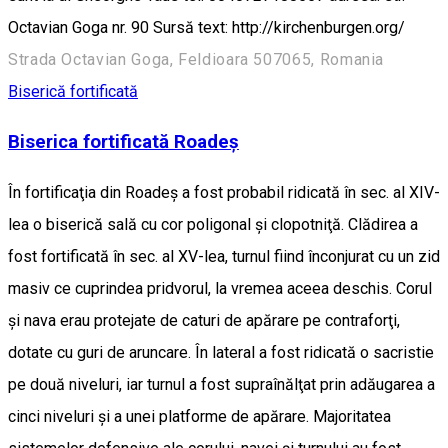
Octavian Goga nr. 90 Sursă text: http://kirchenburgen.org/
Strada Octavian Goga, Feldioara 507065, Romania
Biserică fortificată
Biserica fortificată Roadeș
În fortificaţia din Roadeş a fost probabil ridicată în sec. al XIV-
lea o biserică sală cu cor poligonal şi clopotniţă. Clădirea a
fost fortificată în sec. al XV-lea, turnul fiind înconjurat cu un zid
masiv ce cuprindea pridvorul, la vremea aceea deschis. Corul
şi nava erau protejate de caturi de apărare pe contraforţi,
dotate cu guri de aruncare. În lateral a fost ridicată o sacristie
pe două niveluri, iar turnul a fost supraînălţat prin adăugarea a
cinci niveluri şi a unei platforme de apărare. Majoritatea