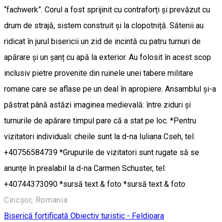
“fachwerk”. Corul a fost sprijinit cu contraforți și prevăzut cu
drum de strajă, sistem construit și la clopotniță. Sătenii au
ridicat în jurul bisericii un zid de incintă cu patru turnuri de
apărare și un șanț cu apă la exterior. Au folosit în acest scop
inclusiv pietre provenite din ruinele unei tabere militare
romane care se aflase pe un deal în apropiere. Ansamblul şi-a
păstrat până astăzi imaginea medievală: între ziduri şi
turnurile de apărare timpul pare că a stat pe loc. *Pentru
vizitatori individuali: cheile sunt la d-na Iuliana Cseh, tel.
+40756584739 *Grupurile de vizitatori sunt rugate să se
anunțe în prealabil la d-na Carmen Schuster, tel:
+40744373090 *sursă text & foto *sursă text & foto
Cincșor, Romania
Biserică fortificată
Obiectiv turistic - Feldioara