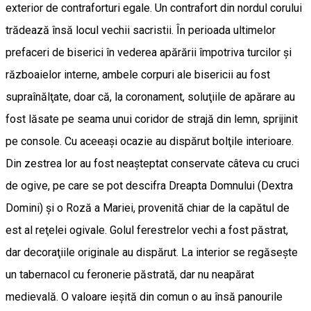
exterior de contraforturi egale. Un contrafort din nordul corului
trădează însă locul vechii sacristii. În perioada ultimelor
prefaceri de biserici în vederea apărării împotriva turcilor şi
războaielor interne, ambele corpuri ale bisericii au fost
supraînălţate, doar că, la coronament, soluţiile de apărare au
fost lăsate pe seama unui coridor de strajă din lemn, sprijinit
pe console. Cu aceeaşi ocazie au dispărut bolţile interioare.
Din zestrea lor au fost neaşteptat conservate câteva cu cruci
de ogive, pe care se pot descifra Dreapta Domnului (Dextra
Domini) şi o Roză a Mariei, provenită chiar de la capătul de
est al reţelei ogivale. Golul ferestrelor vechi a fost păstrat,
dar decoraţiile originale au dispărut. La interior se regăseşte
un tabernacol cu feronerie păstrată, dar nu neapărat
medievală. O valoare ieşită din comun o au însă panourile