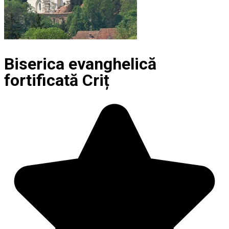
Biserica evanghelică
fortificată Criț