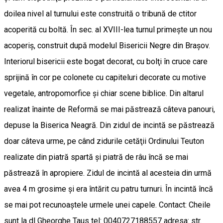
doilea nivel al turnului este construită o tribună de ctitor
acoperită cu boltă. În sec. al XVIII-lea turnul primeşte un nou
acoperiş, construit după modelul Bisericii Negre din Braşov.
Interiorul bisericii este bogat decorat, cu bolţi în cruce care
sprijină în cor pe colonete cu capiteluri decorate cu motive
vegetale, antropomorfice şi chiar scene biblice. Din altarul
realizat înainte de Reformă se mai păstrează câteva panouri,
depuse la Biserica Neagră. Din zidul de incintă se păstrează
doar câteva urme, pe când zidurile cetăţii Ordinului Teuton
realizate din piatră spartă şi piatră de râu încă se mai
păstrează în apropiere. Zidul de incintă al acesteia din urmă
avea 4 m grosime şi era întărit cu patru turnuri. În incintă încă
se mai pot recunoaştele urmele unei capele. Contact: Cheile
sunt la dl Gheorghe Taus tel: 0040727188557 adresa: str.