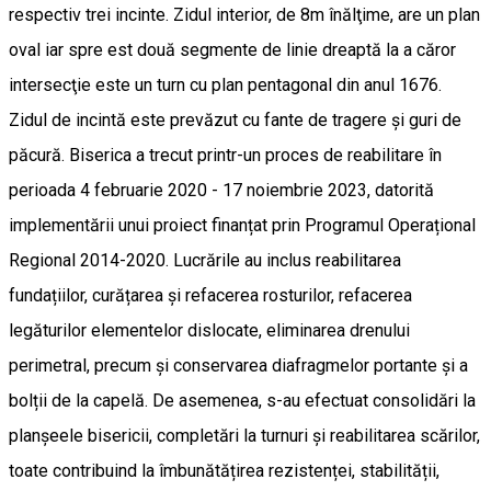
respectiv trei incinte. Zidul interior, de 8m înălţime, are un plan
oval iar spre est două segmente de linie dreaptă la a căror
intersecţie este un turn cu plan pentagonal din anul 1676.
Zidul de incintă este prevăzut cu fante de tragere şi guri de
păcură. Biserica a trecut printr-un proces de reabilitare în
perioada 4 februarie 2020 - 17 noiembrie 2023, datorită
implementării unui proiect finanțat prin Programul Operațional
Regional 2014-2020. Lucrările au inclus reabilitarea
fundațiilor, curățarea și refacerea rosturilor, refacerea
legăturilor elementelor dislocate, eliminarea drenului
perimetral, precum și conservarea diafragmelor portante și a
bolții de la capelă. De asemenea, s-au efectuat consolidări la
planșeele bisericii, completări la turnuri și reabilitarea scărilor,
toate contribuind la îmbunătățirea rezistenței, stabilității,