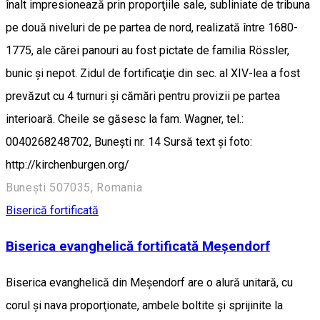
înalt impresionează prin proporţiile sale, subliniate de tribuna
pe două niveluri de pe partea de nord, realizată între 1680-
1775, ale cărei panouri au fost pictate de familia Rössler,
bunic şi nepot. Zidul de fortificaţie din sec. al XIV-lea a fost
prevăzut cu 4 turnuri şi cămări pentru provizii pe partea
interioară. Cheile se găsesc la fam. Wagner, tel.:
0040268248702, Bunești nr. 14 Sursă text și foto:
http://kirchenburgen.org/
Bunești 507035, Romania
Biserică fortificată
Biserica evanghelică fortificată Meșendorf
Biserica evanghelică din Meșendorf are o alură unitară, cu
corul şi nava proporţionate, ambele boltite şi sprijinite la