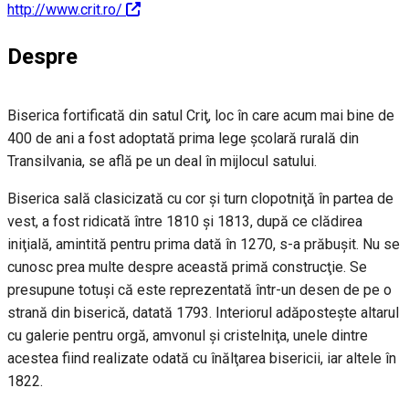
http://www.crit.ro/
Despre
Biserica fortificată din satul Criţ, loc în care acum mai bine de
400 de ani a fost adoptată prima lege şcolară rurală din
Transilvania, se află pe un deal în mijlocul satului.
Biserica sală clasicizată cu cor şi turn clopotniţă în partea de
vest, a fost ridicată între 1810 şi 1813, după ce clădirea
iniţială, amintită pentru prima dată în 1270, s-a prăbuşit. Nu se
cunosc prea multe despre această primă construcţie. Se
presupune totuşi că este reprezentată într-un desen de pe o
strană din biserică, datată 1793. Interiorul adăposteşte altarul
cu galerie pentru orgă, amvonul şi cristelniţa, unele dintre
acestea fiind realizate odată cu înălţarea bisericii, iar altele în
1822.