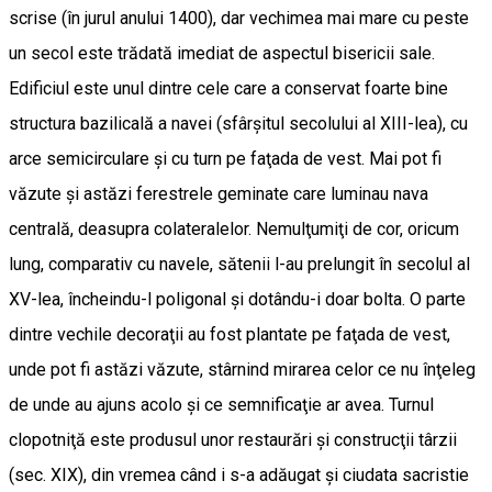
scrise (în jurul anului 1400), dar vechimea mai mare cu peste
un secol este trădată imediat de aspectul bisericii sale.
Edificiul este unul dintre cele care a conservat foarte bine
structura bazilicală a navei (sfârşitul secolului al XIII-lea), cu
arce semicirculare şi cu turn pe faţada de vest. Mai pot fi
văzute şi astăzi ferestrele geminate care luminau nava
centrală, deasupra colateralelor. Nemulţumiţi de cor, oricum
lung, comparativ cu navele, sătenii l-au prelungit în secolul al
XV-lea, încheindu-l poligonal şi dotându-i doar bolta. O parte
dintre vechile decoraţii au fost plantate pe faţada de vest,
unde pot fi astăzi văzute, stârnind mirarea celor ce nu înţeleg
de unde au ajuns acolo şi ce semnificaţie ar avea. Turnul
clopotniţă este produsul unor restaurări şi construcţii târzii
(sec. XIX), din vremea când i s-a adăugat şi ciudata sacristie