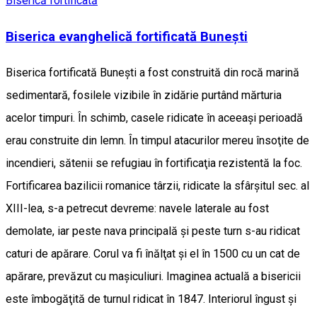
Biserică fortificată
Biserica evanghelică fortificată Bunești
Biserica fortificată Buneşti a fost construită din rocă marină
sedimentară, fosilele vizibile în zidărie purtând mărturia
acelor timpuri. În schimb, casele ridicate în aceeaşi perioadă
erau construite din lemn. În timpul atacurilor mereu însoţite de
incendieri, sătenii se refugiau în fortificaţia rezistentă la foc.
Fortificarea bazilicii romanice târzii, ridicate la sfârşitul sec. al
XIII-lea, s-a petrecut devreme: navele laterale au fost
demolate, iar peste nava principală şi peste turn s-au ridicat
caturi de apărare. Corul va fi înălţat şi el în 1500 cu un cat de
apărare, prevăzut cu maşiculiuri. Imaginea actuală a bisericii
este îmbogăţită de turnul ridicat în 1847. Interiorul îngust şi