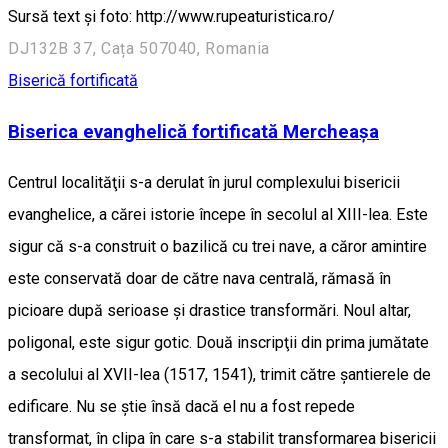
Sursă text și foto: http://www.rupeaturistica.ro/
DJ132B 37, Cața 507040, Romania
Biserică fortificată
Biserica evanghelică fortificată Mercheașa
Centrul localităţii s-a derulat în jurul complexului bisericii
evanghelice, a cărei istorie începe în secolul al XIII-lea. Este
sigur că s-a construit o bazilică cu trei nave, a căror amintire
este conservată doar de către nava centrală, rămasă în
picioare după serioase şi drastice transformări. Noul altar,
poligonal, este sigur gotic. Două inscripţii din prima jumătate
a secolului al XVII-lea (1517, 1541), trimit către şantierele de
edificare. Nu se ştie însă dacă el nu a fost repede
transformat, în clipa în care s-a stabilit transformarea bisericii