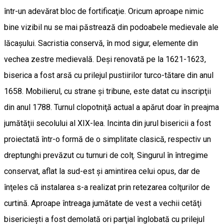
într-un adevărat bloc de fortificaţie. Oricum aproape nimic
bine vizibil nu se mai păstrează din podoabele medievale ale
lăcaşului. Sacristia conservă, în mod sigur, elemente din
vechea zestre medievală. Deşi renovată pe la 1621-1623,
biserica a fost arsă cu prilejul pustiirilor turco-tătare din anul
1658. Mobilierul, cu strane şi tribune, este datat cu inscripţii
din anul 1788. Turnul clopotniţă actual a apărut doar în preajma
jumătăţii secolului al XIX-lea. Incinta din jurul bisericii a fost
proiectată într-o formă de o simplitate clasică, respectiv un
dreptunghi prevăzut cu turnuri de colţ. Singurul în întregime
conservat, aflat la sud-est şi amintirea celui opus, dar de
înţeles că instalarea s-a realizat prin retezarea colţurilor de
curtină. Aproape întreaga jumătate de vest a vechii cetăţi
bisericieşti a fost demolată ori parţial înglobată cu prilejul