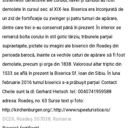
sistemelor defensive ale corului, navei şi turnului au fost
demolate în cursul sec. al XIX-lea. Biserica era înconjurată de
un zid de fortificaţie cu zwinger şi patru turnuri de apărare,
dintre care trei s-au conservat până în prezent. În interior se
remarcă bolta corului în stil gotic târziu, tribunele parţial
supraetajate, pictate cu imagini ale bisericii din Roadeş din
perioada barocă, înainte ca vechile caturi de apărare să fi fost
demolate, precum şi orga din 1838. Valorosul altar triptic din
1533 se află în prezent la Biserica Sf. Ioan din Sibiu. În luna
februarie 2016 turnul bisericii s-a prăbușit parțial. Contact:
Cheile sunt la dl. Gerhard Hietsch. tel.: 0040741959588
adresa: Roadeș, no. 63 Surse text și foto:
http://kirchenburgen.org/; http://www.rupeaturistica.ro/
DC29, Roadeș 507038, Romania