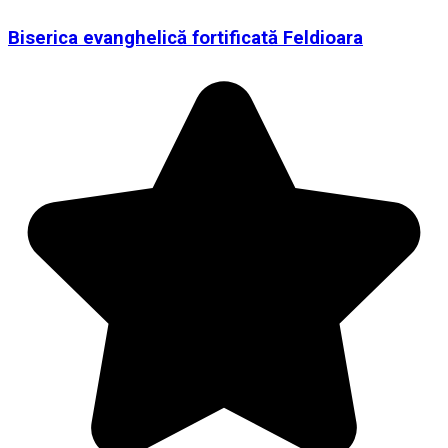
Biserica evanghelică fortificată Feldioara