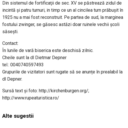
Din sistemul de fortificaţii de sec. XV se păstrează zidul de
incintă şi patru turnuri, in timp ce un al cincilea turn prăbuşit în
1925 nu a mai fost reconstruit. Pe partea de sud, la marginea
fostului zwinger, se găsesc astăzi doar ruinele vechii şcoli
săseşti.
Contact:
În lunile de vară biserica este deschisă zilnic.
Cheile sunt la dl Dietmar Depner
tel.: 0040740597493
Grupurile de vizitatori sunt rugate să se anunțe în prealabil la
dl Depner.
Sursă text și foto: http://kirchenburgen.org/;
http://www.rupeaturistica.ro/
Alte sugestii