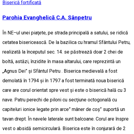
Biserică fortificată
Parohia Evanghelică C.A. Sânpetru
În NE–ul unei piaţete, pe strada principală a satului, se ridică
cetatea bisericească. De la bazilica cu hramul Sfântului Petru,
realizată la începutul sec. 14. se păstrează doar 2 chei de
boltă, astăzi, înzidite în masa altarului, care reprezintă un
„Agnus Dei” şi Sfântul Petru . Biserica medievală a fost
demolată în 1794 şi în 1797 a fost terminată noua biserică
care are corul orientat spre vest şi este o biserică hală cu 3
nave. Patru perechi de piloni cu secţiune octogonală cu
capiteluri ionice legate prin arce” mâner de coş” suportă un
tavan drept. În navele laterale sunt balcoane. Corul are înspre
vest o absidă semicirculară. Biserica este în conjurară de 2