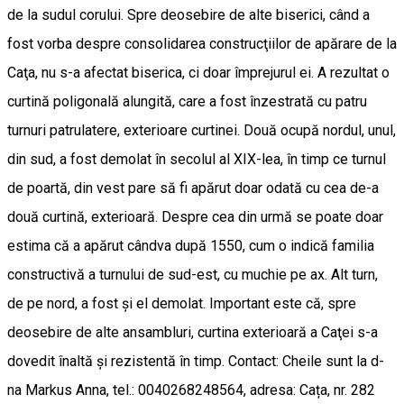
de la sudul corului. Spre deosebire de alte biserici, când a
fost vorba despre consolidarea construcţiilor de apărare de la
Caţa, nu s-a afectat biserica, ci doar împrejurul ei. A rezultat o
curtină poligonală alungită, care a fost înzestrată cu patru
turnuri patrulatere, exterioare curtinei. Două ocupă nordul, unul,
din sud, a fost demolat în secolul al XIX-lea, în timp ce turnul
de poartă, din vest pare să fi apărut doar odată cu cea de-a
două curtină, exterioară. Despre cea din urmă se poate doar
estima că a apărut cândva după 1550, cum o indică familia
constructivă a turnului de sud-est, cu muchie pe ax. Alt turn,
de pe nord, a fost şi el demolat. Important este că, spre
deosebire de alte ansambluri, curtina exterioară a Caţei s-a
dovedit înaltă şi rezistentă în timp. Contact: Cheile sunt la d-
na Markus Anna, tel.: 0040268248564, adresa: Cața, nr. 282