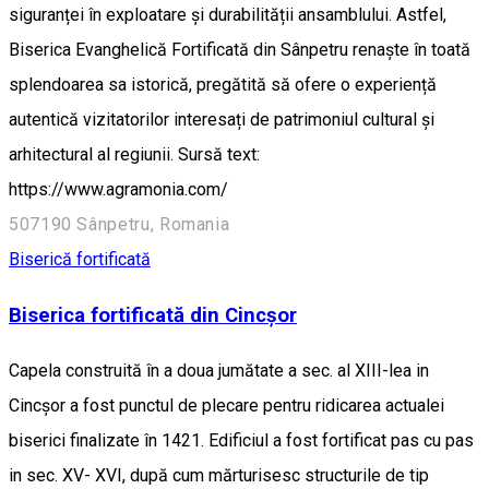
siguranței în exploatare și durabilității ansamblului. Astfel,
Biserica Evanghelică Fortificată din Sânpetru renaște în toată
splendoarea sa istorică, pregătită să ofere o experiență
autentică vizitatorilor interesați de patrimoniul cultural și
arhitectural al regiunii. Sursă text:
https://www.agramonia.com/
507190 Sânpetru, Romania
Biserică fortificată
Biserica fortificată din Cincșor
Capela construită în a doua jumătate a sec. al XIII-lea in
Cincșor a fost punctul de plecare pentru ridicarea actualei
biserici finalizate în 1421. Edificiul a fost fortificat pas cu pas
in sec. XV- XVI, după cum mărturisesc structurile de tip