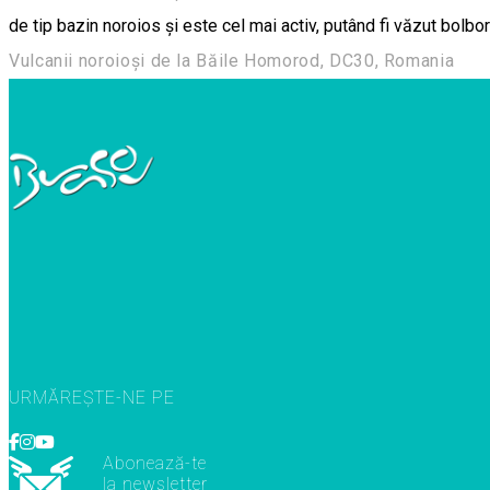
de tip bazin noroios și este cel mai activ, putând fi văzut bolbor
Vulcanii noroioși de la Băile Homorod, DC30, Romania
URMĂREȘTE-NE PE
Abonează-te
la newsletter