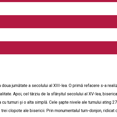
ţul Braşov, pe păşunea cu stejari seculari, la cca 1.7 km est - 
49.191" long E & 46º 03' 59.047" lat N. Specia arborelui este Quer
 de la pământ: 9.3 m; • înălţimea arborelui este de 21.3 m şi are 
or ramuri rupte în decursul existenţei sale; • nu prezintă urme al
te de ciobanii care au grijă de vitele satului. Informaţii despre t
29.
doua jumătate a secolului al XIII-lea. O primă refacere s-a realiz
tate. Apoi, cel târziu de la sfârșitul secolului al XV-lea, biserica
, una cu turnuri și o alta simplă. Cele șapte nivele ale turnului atin
rei clopote ale bisericii. Prin monumentalul turn-donjon, ridicat