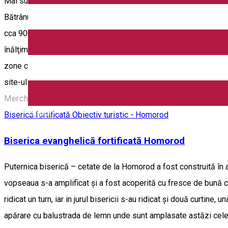
Mai sus de satul Mercheaşa aparţinător comunei Homorod din jude
Bătrânul Carpaţilor. El are următoarele coordonate GPS: 25º 21' 
cca 900 de ani; • circumferinţa măsurată la (înăltimea de) 1,3 m
înălţimea de 3 metri de la pământ prezintă 5 cioturi, urme ale un
zone cu scoarţă arsă superficial, probabil urme ale focurilor făcu
site-ul www.carpaterra.org. Pentru excursii ghidate - 07209855
Mercheașa 507107, Romania
English
Biserică fortificată
Obiectiv turistic - Homorod
Biserica evanghelică fortificată Homorod
Puternica biserică – cetate de la Homorod a fost construită în a 
vopseaua s-a amplificat și a fost acoperită cu fresce de bună cali
ridicat un turn, iar in jurul bisericii s-au ridicat și două curtine
apărare cu balustrada de lemn unde sunt amplasate astăzi cele t