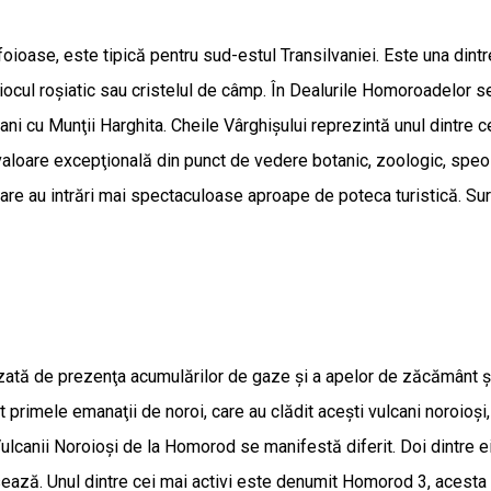
foioase, este tipică pentru sud-estul Transilvaniei. Este una dint
iocul roşiatic sau cristelul de câmp. În Dealurile Homoroadelor se 
rşani cu Munţii Harghita. Cheile Vârghişului reprezintă unul dintre
valoare excepţională din punct de vedere botanic, zoologic, speo
re au intrări mai spectaculoase aproape de poteca turistică. Surs
rizată de prezenţa acumulărilor de gaze şi a apelor de zăcământ 
ut primele emanaţii de noroi, care au clădit acești vulcani noroioș
 Vulcanii Noroioși de la Homorod se manifestă diferit. Doi dintre ei
esează. Unul dintre cei mai activi este denumit Homorod 3, acesta 