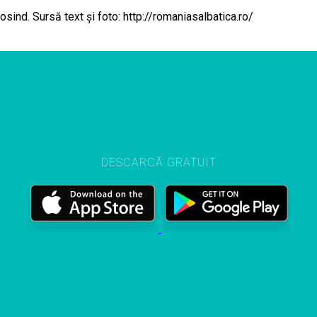
osind. Sursă text și foto: http://romaniasalbatica.ro/
DESCARCĂ GRATUIT