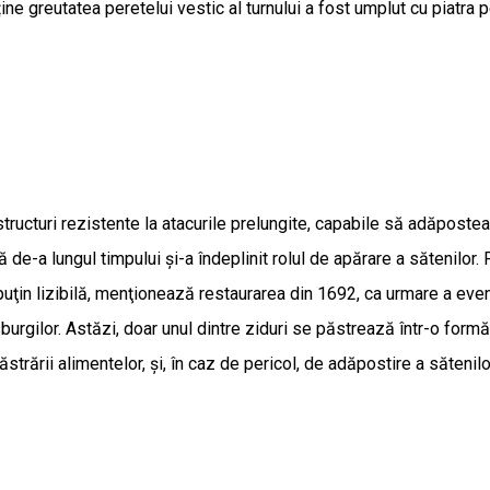
ne greutatea peretelui vestic al turnului a fost umplut cu piatra p
t structuri rezistente la atacurile prelungite, capabile să adăposte
e-a lungul timpului şi-a îndeplinit rolul de apărare a sătenilor. 
 puţin lizibilă, menţionează restaurarea din 1692, ca urmare a even
bsburgilor. Astăzi, doar unul dintre ziduri se păstrează într-o for
trării alimentelor, şi, în caz de pericol, de adăpostire a sătenilo