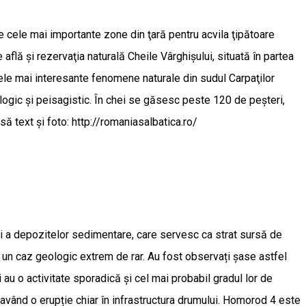
re cele mai importante zone din ţară pentru acvila ţipătoare
află şi rezervaţia naturală Cheile Vârghișului, situată în partea
 cele mai interesante fenomene naturale din sudul Carpaţilor
logic și peisagistic. În chei se găsesc peste 120 de peșteri,
ă text și foto: http://romaniasalbatica.ro/
şi a depozitelor sedimentare, care servesc ca strat sursă de
i, un caz geologic extrem de rar. Au fost observați şase astfel
 au o activitate sporadică şi cel mai probabil gradul lor de
având o erupție chiar în infrastructura drumului. Homorod 4 este