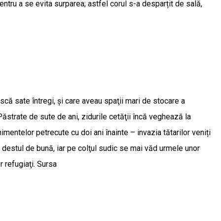
entru a se evita surparea; astfel corul s-a desparțit de sală,
ască sate întregi, şi care aveau spaţii mari de stocare a
Păstrate de sute de ani, zidurile cetăţii încă veghează la
imentelor petrecute cu doi ani înainte – invazia tătarilor veniți
mă destul de bună, iar pe colţul sudic se mai văd urmele unor
r refugiaţi. Sursa