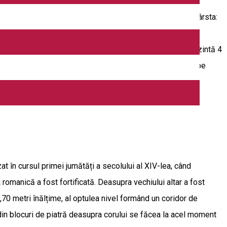
nord est de localitate se află Stejarul din Mercheaşa sau
cus robur şi are următoarele caracteristici botanice: • vârsta:
o coroană aproape întreagă, frumos rotunjită; • până la
e existenţei insectelor dăunătoare. • în partea de jos prezintă 4
ure ghidate de biologi sau experți în arii protejate găsiți pe
at în cursul primei jumătăți a secolului al XIV-lea, când
 romanică a fost fortificată. Deasupra vechiului altar a fost
g 27,70 metri înălțime, al optulea nivel formând un coridor de
 din blocuri de piatră deasupra corului se făcea la acel moment