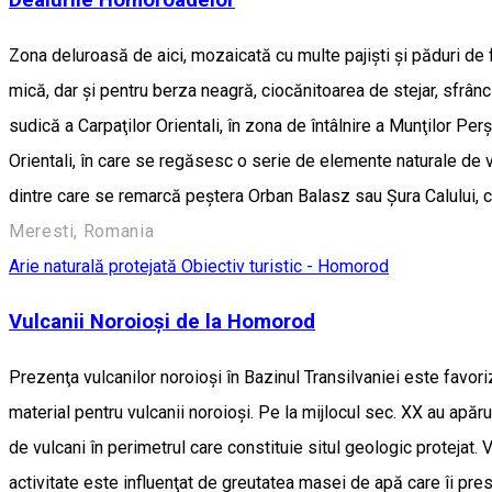
Zona deluroasă de aici, mozaicată cu multe pajişti şi păduri de 
mică, dar și pentru berza neagră, ciocănitoarea de stejar, sfrânc
sudică a Carpaţilor Orientali, în zona de întâlnire a Munţilor Pe
Orientali, în care se regăsesc o serie de elemente naturale de 
dintre care se remarcă peștera Orban Balasz sau Șura Calului, ca
Meresti, Romania
Arie naturală protejată
Obiectiv turistic - Homorod
Vulcanii Noroioși de la Homorod
Prezenţa vulcanilor noroioşi în Bazinul Transilvaniei este favo
material pentru vulcanii noroioşi. Pe la mijlocul sec. XX au apăr
de vulcani în perimetrul care constituie situl geologic protejat.
activitate este influenţat de greutatea masei de apă care îi pr