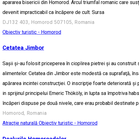
apararea bisericii din Homorod. Arcul triumfal romanic care susți
devenit impracticabil ca încăpere de cult. Sursa
DJ132 403, Homorod 507105, Romania
Obiectiv turistic - Homorod
Cetatea Jimbor
Saşii şi-au folosit priceperea în cioplirea pietrei şi au construi
alimentelor. Cetatea din Jimbor este modestă ca suprafaţă, însă d
apărarea incintei construcţiei. O inscripţie foarte deteriorată şi
in sprijinul principelui Emeric Thököly, in lupta sa împotriva ha
încăperi dispuse pe două nivele, care erau probabil destinate păs
Homorod, Romania
Atracție naturală
Obiectiv turistic - Homorod
Dealurile Homoroadelor