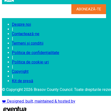
Despre noi
|
Contactează-ne
|
Termeni și condiții
|
Politica de confidențialitate
|
Politica de cookie-uri
|
Copyright
|
Kit de presă
© Copyright 2026 Brasov County Council. Toate drepturile reze
❤️ Designed, built, maintained & hosted by