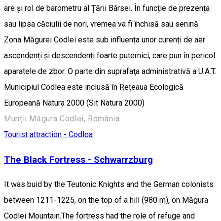
are și rol de barometru al Țării Bârsei. În funcție de prezența
sau lipsa căciulii de nori, vremea va fi închisă sau senină.
Zona Măgurei Codlei este sub influența unor curenți de aer
ascendenți și descendenți foarte puternici, care pun în pericol
aparatele de zbor. O parte din suprafaţa administrativă a U.A.T.
Municipiul Codlea este inclusă în Reţeaua Ecologică
Europeană Natura 2000 (Sit Natura 2000)
Munții Măgura Codlei, România
Tourist attraction - Codlea
The Black Fortress - Schwarrzburg
It was buid by the Teutonic Knights and the German colonists
between 1211-1225, on the top of a hill (980 m), on Măgura
Codlei Mountain.The fortress had the role of refuge and