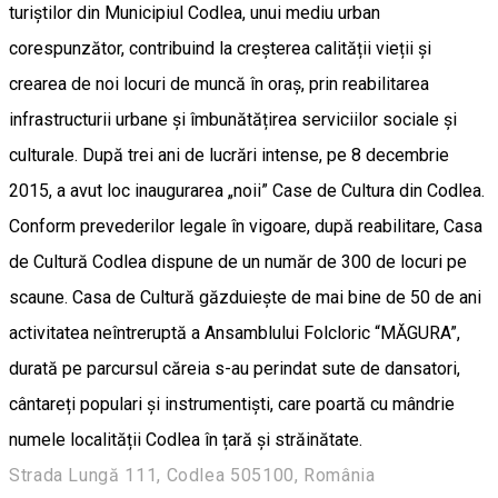
turiștilor din Municipiul Codlea, unui mediu urban
corespunzător, contribuind la creșterea calității vieții și
crearea de noi locuri de muncă în oraș, prin reabilitarea
infrastructurii urbane și îmbunătățirea serviciilor sociale și
culturale. După trei ani de lucrări intense, pe 8 decembrie
2015, a avut loc inaugurarea „noii” Case de Cultura din Codlea.
Conform prevederilor legale în vigoare, după reabilitare, Casa
de Cultură Codlea dispune de un număr de 300 de locuri pe
scaune. Casa de Cultură găzduiește de mai bine de 50 de ani
activitatea neîntreruptă a Ansamblului Folcloric “MĂGURA”,
durată pe parcursul căreia s-au perindat sute de dansatori,
cântareți populari și instrumentiști, care poartă cu mândrie
numele localității Codlea în țară și străinătate.
Strada Lungă 111, Codlea 505100, România