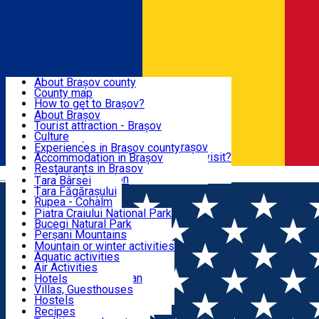
Sign In
Sign Up Free
BRAȘOV COUNTY
About Brașov county
County map
BRAȘOV
How to get to Brașov?
Tourist Information Centers
About Brașov
Tourist Guides
Tourist attraction - Brașov
EXPERIENCES
Brașov Tourism Recommendations
Culture
Historical tourist attractions
Tourist Information Center - Brașov
Experiences in Brașov county
What would a local recommend to visit?
Accommodation in Brașov
DESTINATIONS
Tourism news Brașov
Restaurants in Brasov
Română
Restaurants
Usefull information
Țara Bârsei
Țara Făgărașului
NATURE
Rupea - Cohalm
ECO Destinations
Piatra Craiului National Park
Bucegi Natural Park
ACTIVE TOURISM
Perșani Mountains
Făgăraș Mountains
Mountain or winter activities
Postăvarul Peak
Aquatic activities
ACCOMMODATION
Măgura Codlei
Air Activities
Ciucaș Mountains
Adventure, Equestrian
Hotels
Protected areas
Cycling, Running
Villas, Guesthouses
CULTURAL HERITAGE
Other natural attractions
Other activities
Hostels
Speoturism
Cottages
Recipes