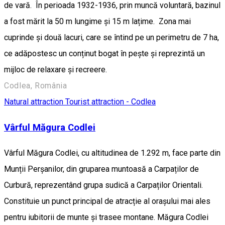
de vară. În perioada 1932-1936, prin muncă voluntară, bazinul
a fost mărit la 50 m lungime și 15 m lațime. Zona mai
cuprinde și două lacuri, care se întind pe un perimetru de 7 ha,
ce adăpostesc un conținut bogat în pește și reprezintă un
mijloc de relaxare și recreere.
Codlea, România
Natural attraction
Tourist attraction - Codlea
Vârful Măgura Codlei
Vârful Măgura Codlei, cu altitudinea de 1.292 m, face parte din
Munții Perșanilor, din gruparea muntoasă a Carpaților de
Curbură, reprezentând grupa sudică a Carpaților Orientali.
Constituie un punct principal de atracție al orașului mai ales
pentru iubitorii de munte și trasee montane. Măgura Codlei