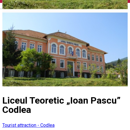
English
Liceul Teoretic „Ioan Pascu”
Codlea
Tourist attraction - Codlea