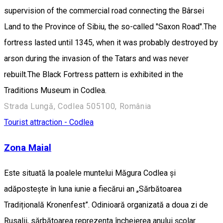
supervision of the commercial road connecting the Bârsei
Land to the Province of Sibiu, the so-called "Saxon Road".The
fortress lasted until 1345, when it was probably destroyed by
arson during the invasion of the Tatars and was never
rebuilt.The Black Fortress pattern is exhibited in the
Traditions Museum in Codlea.
Strada Lungă, Codlea 505100, România
Tourist attraction - Codlea
Zona Maial
Este situată la poalele muntelui Măgura Codlea și
adăpostește în luna iunie a fiecărui an „Sărbătoarea
Tradițională Kronenfest”. Odinioară organizată a doua zi de
Rusalii, sărbătoarea reprezenta încheierea anului școlar