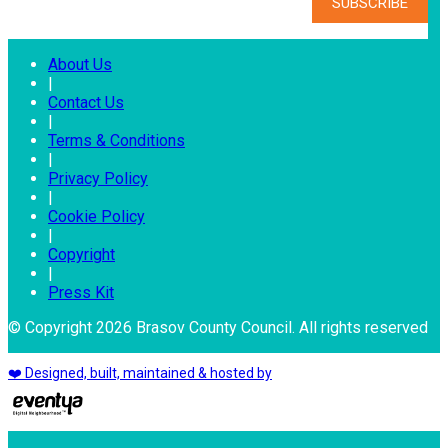
About Us
|
Contact Us
|
Terms & Conditions
|
Privacy Policy
|
Cookie Policy
|
Copyright
|
Press Kit
© Copyright 2026 Brasov County Council. All rights reserved
❤️ Designed, built, maintained & hosted by