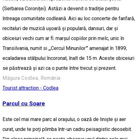
(Serbarea Coroniței). Astăzi a devenit o tradiție pentru
întreaga comunitate codleană. Aici au loc concerte de fanfară,
recitaluri de muzică ușoară și populară, dansuri, dar și
obiceiuri vechi cum ar fi: marșul copiilor prin melc, unic în
Transilvania, numit si ,„Cercul Minunilor”’ amenajat în 1899;
ecaladarea stâlpului încoronat, înalt de 15 m. Aceste obiceiuri
se păstrează și azi ca o punte între trecut și prezent.
Măgura Codlea, România
Tourist attraction - Codlea
Parcul cu Soare
Este cel mai mare parc al orașului, o oază de liniște și aer
curat, unde te poți plimba într-un cadru peisagistic deosebit.