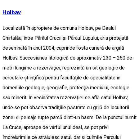
Holbav
Localizată în apropiere de comuna Holbav, pe Dealul
Ghirtalău, între Pârâul Crucii şi Pârâul Lupului, aria protejată
desemnată în anul 2004, cuprinde fosta carieră de argilă
Holbav. Succesiunea litologică de aproximativ 230 – 250 de
metri lungime a rezervaţiei, reprezintă un sit geologic de
cercetare ştiinţifică pentru facultăţile de specialitate în
domeniile geologie, geografie, protecţia mediului, ecologie
sau minerit. În vecinătatea rezervaţiei se află satul Holbav,
unde se pot observa tradiţiile păstrate cu grijă de locuitorii
zonei şi peisaje rupte parcă dintr-un basm. De la punctul numit
La Cruce, aproape de vârful unui deal, se pot privi
împrejurimile ce străjuiesc satul, dar și culmile Parcului