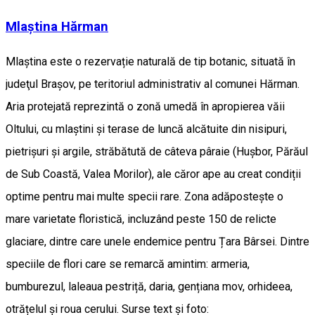
Mlaștina Hărman
Mlaştina este o rezervație naturală de tip botanic, situată în
judeţul Braşov, pe teritoriul administrativ al comunei Hărman.
Aria protejată reprezintă o zonă umedă în apropierea văii
Oltului, cu mlaștini și terase de luncă alcătuite din nisipuri,
pietrișuri și argile, străbătută de câteva pâraie (Hușbor, Părăul
de Sub Coastă, Valea Morilor), ale căror ape au creat condiții
optime pentru mai multe specii rare. Zona adăpostește o
mare varietate floristică, incluzând peste 150 de relicte
glaciare, dintre care unele endemice pentru Țara Bârsei. Dintre
speciile de flori care se remarcă amintim: armeria,
bumburezul, laleaua pestriță, daria, gențiana mov, orhideea,
otrățelul și roua cerului. Surse text și foto: