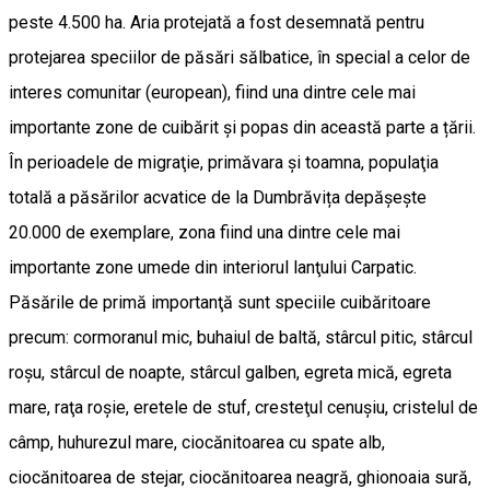
peste 4.500 ha. Aria protejată a fost desemnată pentru
protejarea speciilor de păsări sălbatice, în special a celor de
interes comunitar (european), fiind una dintre cele mai
importante zone de cuibărit şi popas din această parte a țării.
În perioadele de migraţie, primăvara și toamna, populaţia
totală a păsărilor acvatice de la Dumbrăvița depăşeşte
20.000 de exemplare, zona fiind una dintre cele mai
importante zone umede din interiorul lanţului Carpatic.
Păsările de primă importanţă sunt speciile cuibăritoare
precum: cormoranul mic, buhaiul de baltă, stârcul pitic, stârcul
roşu, stârcul de noapte, stârcul galben, egreta mică, egreta
mare, raţa roşie, eretele de stuf, cresteţul cenuşiu, cristelul de
câmp, huhurezul mare, ciocănitoarea cu spate alb,
ciocănitoarea de stejar, ciocănitoarea neagră, ghionoaia sură,