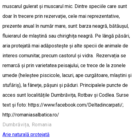
muscarul gulerat și muscarul mic. Dintre speciile care sunt
doar în trecere prin rezervație, cele mai reprezentative,
prezente anual în număr mare, sunt: barza neagră, bătăușul,
fluierarul de mlaștină sau chirighița neagră. Pe lângă păsări,
aria protejată mai adăpostește și alte specii de animale de
interes comunitar, precum castorul și vidra. Rezervația se
remarcă și prin varietatea peisajului, ce trece de la zonele
umede (heleştee piscicole, lacuri, ape curgătoare, mlaştini și
stufăriş), la fâneţe, păşuni şi păduri. Principalele puncte de
acces sunt localitățile Dumbrăvița, Rotbav și Codlea. Surse
text și foto: https://www.facebook.com/Deltadincarpati/;
http://romaniasalbatica.ro/
Dumbrăvița, Romania
Arie naturală protejată