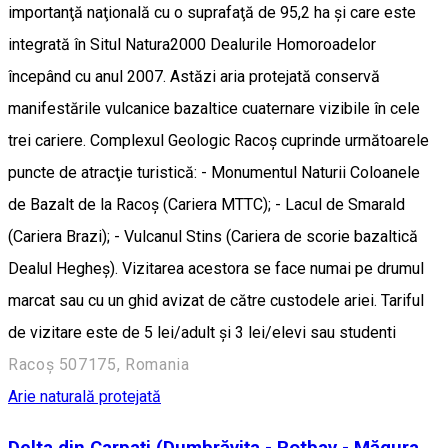
importanţă naţională cu o suprafaţă de 95,2 ha şi care este
integrată în Situl Natura2000 Dealurile Homoroadelor
începând cu anul 2007. Astăzi aria protejată conservă
manifestările vulcanice bazaltice cuaternare vizibile în cele
trei cariere. Complexul Geologic Racoş cuprinde următoarele
puncte de atracţie turistică: - Monumentul Naturii Coloanele
de Bazalt de la Racoş (Cariera MTTC); - Lacul de Smarald
(Cariera Brazi); - Vulcanul Stins (Cariera de scorie bazaltică
Dealul Hegheş). Vizitarea acestora se face numai pe drumul
marcat sau cu un ghid avizat de către custodele ariei. Tariful
de vizitare este de 5 lei/adult şi 3 lei/elevi sau studenti
Racoș 507175, Romania
Arie naturală protejată
Delta din Carpați (Dumbrăvița - Rotbav - Măgura