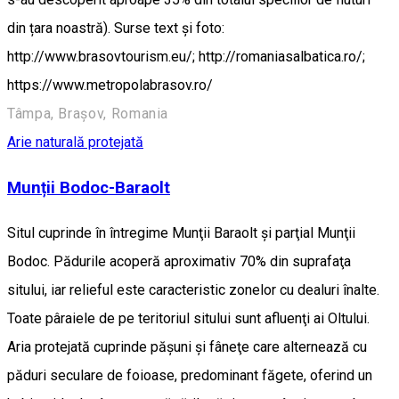
din țara noastră). Surse text și foto:
http://www.brasovtourism.eu/; http://romaniasalbatica.ro/;
https://www.metropolabrasov.ro/
Tâmpa, Brașov, Romania
Arie naturală protejată
Munții Bodoc-Baraolt
Situl cuprinde în întregime Munţii Baraolt şi parţial Munţii
Bodoc. Pădurile acoperă aproximativ 70% din suprafaţa
sitului, iar relieful este caracteristic zonelor cu dealuri înalte.
Toate pâraiele de pe teritoriul sitului sunt afluenţi ai Oltului.
Aria protejată cuprinde păşuni şi fâneţe care alternează cu
păduri seculare de foioase, predominant făgete, oferind un