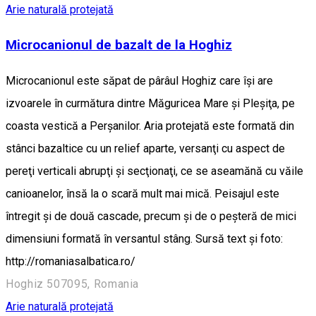
Arie naturală protejată
Microcanionul de bazalt de la Hoghiz
Microcanionul este săpat de pârâul Hoghiz care îşi are
izvoarele în curmătura dintre Măguricea Mare şi Pleşiţa, pe
coasta vestică a Perşanilor. Aria protejată este formată din
stânci bazaltice cu un relief aparte, versanţi cu aspect de
pereţi verticali abrupţi și secţionaţi, ce se aseamănă cu văile
canioanelor, însă la o scară mult mai mică. Peisajul este
întregit şi de două cascade, precum şi de o peşteră de mici
dimensiuni formată în versantul stâng. Sursă text și foto:
http://romaniasalbatica.ro/
Hoghiz 507095, Romania
Arie naturală protejată