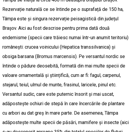
Rezervație naturală ce se întinde pe o suprafață de 150 ha,
Tâmpa este și singura rezervație peisagistică din județul
Brașov. Aici au fost descrise pentru prima dată două
endemisme (specii care trăiesc numai într-un anumit teritoriu)
românești: crucea voinicului (Hepatica transsilvanica) și
obsiga barsana (Bromus marcensis). Pe versantul nordic se
întinde o pădure deosebită, formată din mai multe specii de
valoare ornamentală și științifică, cum ar fi: fagul, carpenul,
stejarul, teiul, ulmul de munte, frasinul, laricele, pinul etc.
Versantul sudic, care este puternic însorit și mai uscat,
adăpostește ochiuri de stepă în care încercările de plantare
cu arbori au dat greș în mare parte. De asemenea, Tâmpa
adăpostește multe specii de păsări, mamifere și insecte (aici
s-au descoperit aproape 35% din totalul speciilor de fluturi