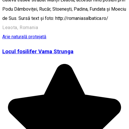
Podu Dâmboviței, Rucăr, Stoenești, Padina, Fundata și Moeciu
de Sus. Sursă text și foto: http://romaniasalbatica.ro/
Leaota, Romania
Arie naturală protejată
Locul fosilifer Vama Strunga