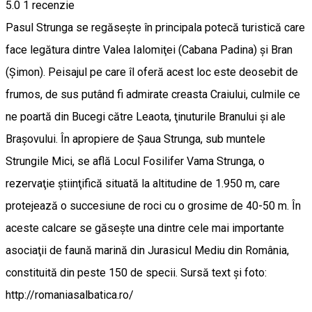
5.0
1 recenzie
Pasul Strunga se regăseşte în principala potecă turistică care
face legătura dintre Valea Ialomiţei (Cabana Padina) şi Bran
(Şimon). Peisajul pe care îl oferă acest loc este deosebit de
frumos, de sus putând fi admirate creasta Craiului, culmile ce
ne poartă din Bucegi către Leaota, ţinuturile Branului şi ale
Braşovului. În apropiere de Șaua Strunga, sub muntele
Strungile Mici, se află Locul Fosilifer Vama Strunga, o
rezervaţie ştiinţifică situată la altitudine de 1.950 m, care
protejează o succesiune de roci cu o grosime de 40-50 m. În
aceste calcare se găseşte una dintre cele mai importante
asociaţii de faună marină din Jurasicul Mediu din România,
constituită din peste 150 de specii. Sursă text și foto:
http://romaniasalbatica.ro/