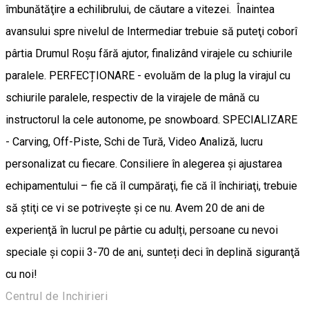
îmbunătăţire a echilibrului, de căutare a vitezei. Înaintea
avansului spre nivelul de Intermediar trebuie să puteţi coborî
pârtia Drumul Roşu fără ajutor, finalizând virajele cu schiurile
paralele. PERFECȚIONARE - evoluăm de la plug la virajul cu
schiurile paralele, respectiv de la virajele de mână cu
instructorul la cele autonome, pe snowboard. SPECIALIZARE
- Carving, Off-Piste, Schi de Tură, Video Analiză, lucru
personalizat cu fiecare. Consiliere în alegerea şi ajustarea
echipamentului – fie că îl cumpăraţi, fie că îl închiriaţi, trebuie
să ştiţi ce vi se potriveşte şi ce nu. Avem 20 de ani de
experienţă în lucrul pe pârtie cu adulți, persoane cu nevoi
speciale și copii 3-70 de ani, sunteți deci în deplină siguranţă
cu noi!
Centrul de Inchirieri