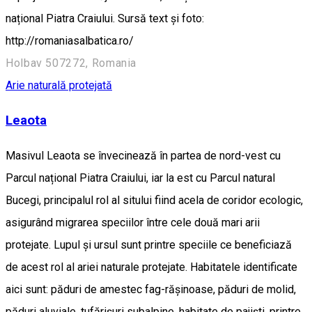
național Piatra Craiului. Sursă text și foto:
http://romaniasalbatica.ro/
Holbav 507272, Romania
Arie naturală protejată
Leaota
Masivul Leaota se învecinează în partea de nord-vest cu
Parcul național Piatra Craiului, iar la est cu Parcul natural
Bucegi, principalul rol al sitului fiind acela de coridor ecologic,
asigurând migrarea speciilor între cele două mari arii
protejate. Lupul și ursul sunt printre speciile ce beneficiază
de acest rol al ariei naturale protejate. Habitatele identificate
aici sunt: păduri de amestec fag-răşinoase, păduri de molid,
păduri aluviale, tufărişuri subalpine, habitate de pajişti, printre