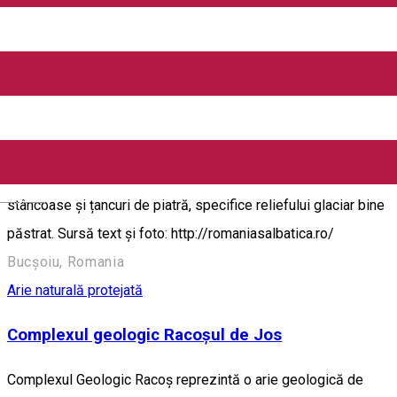
Arie naturală protejată
Abruptul Bucșoiu - Mălăești - Gaura
Aflată în partea nordică a Munţilor Bucegi, aria protejată
cuprinde o parte a versantului vestic al muntelui Bucşoiu
Mare, o parte a Văii Mălăeşti şi începutul Văii Gaura.
Reprezentativ în acest loc este peisajul alpin cu abrupturi
English
stâncoase şi țancuri de piatră, specifice reliefului glaciar bine
păstrat. Sursă text și foto: http://romaniasalbatica.ro/
Bucșoiu, Romania
Arie naturală protejată
Complexul geologic Racoșul de Jos
Complexul Geologic Racoş reprezintă o arie geologică de