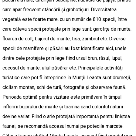
care apar frecvent stâncării şi grohotişuri. Diversitatea
vegetală este foarte mare, cu un număr de 810 specii, între
care câteva specii protejate prin lege sunt: garofiţe de munte,
floarea de colţ, bujorul de munte, tisa, zâmbrul etc. Diverse
specii de mamifere şi păsări au fost identificate aici, unele
dintre cele protejate prin lege fiind ursul brun, râsul, lupul,
cocoşul de munte, uliul păsărar etc. Principalele activităţi
turistice care pot fi întreprinse în Munţii Leaota sunt drumeţii,
ciclism montan, schi de tură, fotografie şi observare faună.
Perioada optimă pentru vizitare este primăvara în timpul
înfloririi bujorului de munte și toamna când coloritul naturii
devine variat. Fiind o arie protejată importantă pentru liniștea
faunei, se recomandă accesul numai pe potecile marcate.
Câteva trasee străbat Munții Leaota, accesul fiind posibil prin