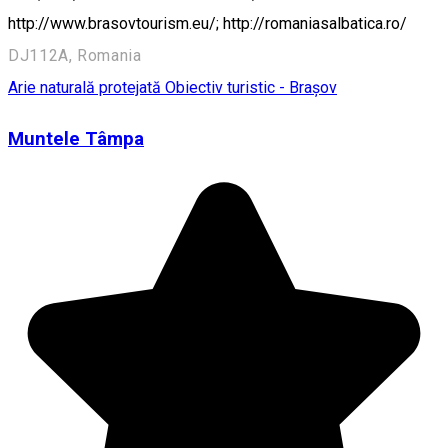
http://www.brasovtourism.eu/; http://romaniasalbatica.ro/
DJ112A, Romania
Arie naturală protejată
Obiectiv turistic - Brașov
Muntele Tâmpa