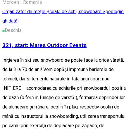
Moroeni, Romania
Organizator drumeție
Școală de schi, snowboard
Speologie
ghidată
Deschis
321, start: Mares Outdoor Events
Iniţierea în ski sau snowboard se poate face la orice vârstă,
de la 3 la 70 de ani! Vom depăşi împreună barierele de
tehnică, dar şi temerile naturale în faţa unui sport nou.
INIȚIERE – acomodarea cu schiurile ori snowboardul, poziţia
de bază (diferă în funcţie de vârstă!), formarea deprinderilor
de alunecare şi frânare, ocoliri în plug, respectiv ocoliri de
mână cu instructorul la snowboarding, utilizarea transportului
pe cablu prin exerciţii de deplasare pe zăpadă, de