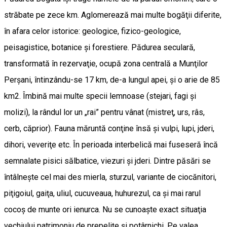
străbate pe zece km. Aglomerează mai multe bogăţii diferite,
în afara celor istorice: geologice, fizico-geologice,
peisagistice, botanice şi forestiere. Pădurea seculară,
transformată în rezervaţie, ocupă zona centrală a Munţilor
Perşani, întinzându-se 17 km, de-a lungul apei, şi o arie de 85
km2. Îmbină mai multe specii lemnoase (stejari, fagi şi
molizi), la rândul lor un „rai” pentru vânat (mistreţ, urs, râs,
cerb, căprior). Fauna măruntă conţine însă şi vulpi, lupi, jderi,
dihori, veveriţe etc. În perioada interbelică mai fuseseră încă
semnalate pisici sălbatice, viezuri şi jderi. Dintre păsări se
întâlneşte cel mai des mierla, sturzul, variante de ciocănitori,
piţigoiul, gaiţa, uliul, cucuveaua, huhurezul, ca şi mai rarul
cocoş de munte ori ienurca. Nu se cunoaşte exact situaţia
vechiului patrimoniu de prepeliţe şi potârnichi. Pe valea