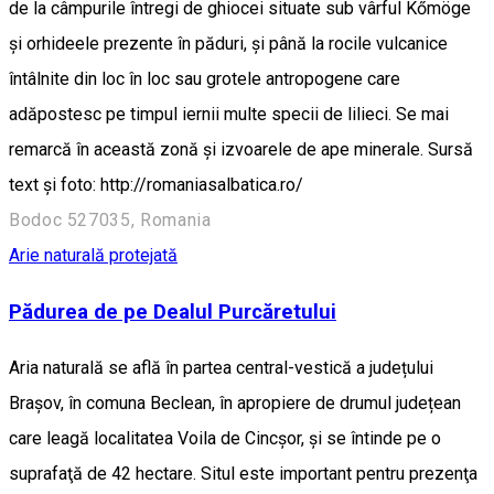
de la câmpurile întregi de ghiocei situate sub vârful Kőmöge
și orhideele prezente în păduri, și până la rocile vulcanice
întâlnite din loc în loc sau grotele antropogene care
adăpostesc pe timpul iernii multe specii de lilieci. Se mai
remarcă în această zonă și izvoarele de ape minerale. Sursă
text și foto: http://romaniasalbatica.ro/
Bodoc 527035, Romania
Arie naturală protejată
Pădurea de pe Dealul Purcăretului
Aria naturală se află în partea central-vestică a județului
Brașov, în comuna Beclean, în apropiere de drumul județean
care leagă localitatea Voila de Cincșor, şi se întinde pe o
suprafaţă de 42 hectare. Situl este important pentru prezenţa