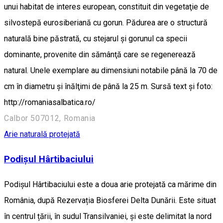
unui habitat de interes european, constituit din vegetaţie de
silvostepă eurosiberiană cu gorun. Pădurea are o structură
naturală bine păstrată, cu stejarul şi gorunul ca specii
dominante, provenite din sămânţă care se regenerează
natural. Unele exemplare au dimensiuni notabile până la 70 de
cm în diametru şi înălţimi de până la 25 m. Sursă text și foto:
http://romaniasalbatica.ro/
Calbor 507012, Romania
Arie naturală protejată
Podișul Hârtibaciului
Podișul Hârtibaciului este a doua arie protejată ca mărime din
România, după Rezervația Biosferei Delta Dunării. Este situat
în centrul țării, în sudul Transilvaniei, și este delimitat la nord