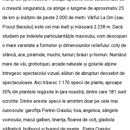
o creastă singuratică, ce atinge o lungime de aproximativ 25
de km şi înălţimi de peste 2.000 de metri. Vârful La Om (sau
Piscul Baciului) este cel mai înalt și măsoară 2.238 m. Dacă
studiem pe îndelete particularităţile masivului, vom descoperi
o mare varietate a formelor şi dimensiunilor reliefului: colţi de
stâncă, ace, piramide, muchii, turnuri, brâuri şi hornuri. Numărul
mare de văi, grohotişuri, arcade naturale şi golurile alpine
întregesc spectacolul vizual, alături de abrupturi deosebit de
spectaculoase. Aici trăiesc 1.170 specii de plante, aproape
30% din plantele regăsite în ţara noastră, dintre care 181 sunt
ocrotite. Dintre aceste specii le amintim doar pe cele mai
cunoscute: garofiţa Pietrei Craiului, tisa, angelica, sângele
voinicului, macul galben, linariţa, floarea de colț, gladiola
sălbatică, bulbucul și bujorul de munte. Piatra Craiului