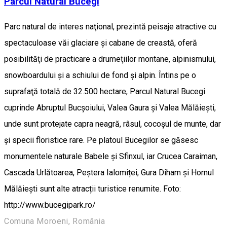
Parcul Natural Bucegi
Parc natural de interes naţional, prezintă peisaje atractive cu
spectaculoase văi glaciare şi cabane de creastă, oferă
posibilităţi de practicare a drumeţiilor montane, alpinismului,
snowboardului şi a schiului de fond şi alpin. Întins pe o
suprafaţă totală de 32.500 hectare, Parcul Natural Bucegi
cuprinde Abruptul Bucşoiului, Valea Gaura şi Valea Mălăieşti,
unde sunt protejate capra neagră, râsul, cocoşul de munte, dar
şi specii floristice rare. Pe platoul Bucegilor se găsesc
monumentele naturale Babele şi Sfinxul, iar Crucea Caraiman,
Cascada Urlătoarea, Peștera Ialomiței, Gura Diham și Hornul
Mălăiești sunt alte atracții turistice renumite. Foto:
http://www.bucegipark.ro/
Comuna Moroeni, România