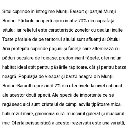
Situl cuprinde în întregime Munţii Baraolt şi parţial Munţii
Bodoc. Pădurile acoperă aproximativ 70% din suprafaţa
sitului, iar relieful este caracteristic zonelor cu dealuri înalte.
Toate pâraiele de pe teritoriul sitului sunt afluenţi ai Oltului.
Aria protejată cuprinde păşuni şi fâneţe care alternează cu
păduri seculare de foioase, predominant făgete, oferind un
habitat ideal atât pentru păsările răpitoare, cât și pentru barza
neagră. Populația de viespar și barză neagră din Munții
Bodoc-Baraolt reprezintă 2% din efectivele la nivel național
ale acestor două specii. Ale specii de importante ce se
regăsesc aici sunt: cristelul de câmp, acvila țipătoare mică,
huhurezul mare, ghionoaia sură, muscarul gulerat și muscarul
mic. Oferta peisagistică a acestei rezervații este una variată,