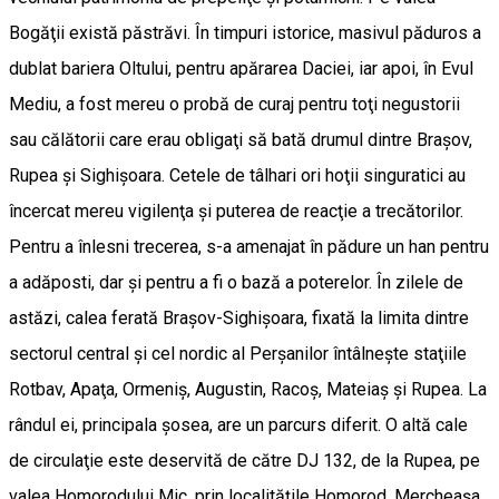
Bogăţii există păstrăvi. În timpuri istorice, masivul păduros a
dublat bariera Oltului, pentru apărarea Daciei, iar apoi, în Evul
Mediu, a fost mereu o probă de curaj pentru toţi negustorii
sau călătorii care erau obligaţi să bată drumul dintre Braşov,
Rupea şi Sighişoara. Cetele de tâlhari ori hoţii singuratici au
încercat mereu vigilenţa şi puterea de reacţie a trecătorilor.
Pentru a înlesni trecerea, s-a amenajat în pădure un han pentru
a adăposti, dar şi pentru a fi o bază a poterelor. În zilele de
astăzi, calea ferată Braşov-Sighişoara, fixată la limita dintre
sectorul central şi cel nordic al Perşanilor întâlneşte staţiile
Rotbav, Apaţa, Ormeniş, Augustin, Racoş, Mateiaş şi Rupea. La
rândul ei, principala şosea, are un parcurs diferit. O altă cale
de circulaţie este deservită de către DJ 132, de la Rupea, pe
valea Homorodului Mic, prin localităţile Homorod, Mercheaşa,