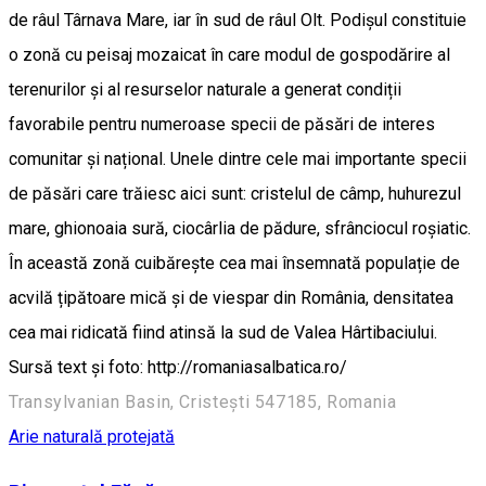
de râul Târnava Mare, iar în sud de râul Olt. Podișul constituie
o zonă cu peisaj mozaicat în care modul de gospodărire al
terenurilor și al resurselor naturale a generat condiții
favorabile pentru numeroase specii de păsări de interes
comunitar și național. Unele dintre cele mai importante specii
de păsări care trăiesc aici sunt: cristelul de câmp, huhurezul
mare, ghionoaia sură, ciocârlia de pădure, sfrânciocul roșiatic.
În această zonă cuibărește cea mai însemnată populație de
acvilă țipătoare mică și de viespar din România, densitatea
cea mai ridicată fiind atinsă la sud de Valea Hârtibaciului.
Sursă text și foto: http://romaniasalbatica.ro/
Transylvanian Basin, Cristești 547185, Romania
Arie naturală protejată