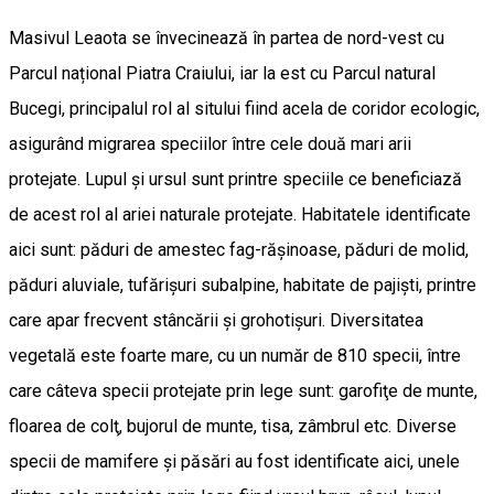
Masivul Leaota se învecinează în partea de nord-vest cu
Parcul național Piatra Craiului, iar la est cu Parcul natural
Bucegi, principalul rol al sitului fiind acela de coridor ecologic,
asigurând migrarea speciilor între cele două mari arii
protejate. Lupul și ursul sunt printre speciile ce beneficiază
de acest rol al ariei naturale protejate. Habitatele identificate
aici sunt: păduri de amestec fag-răşinoase, păduri de molid,
păduri aluviale, tufărişuri subalpine, habitate de pajişti, printre
care apar frecvent stâncării şi grohotişuri. Diversitatea
vegetală este foarte mare, cu un număr de 810 specii, între
care câteva specii protejate prin lege sunt: garofiţe de munte,
floarea de colţ, bujorul de munte, tisa, zâmbrul etc. Diverse
specii de mamifere şi păsări au fost identificate aici, unele