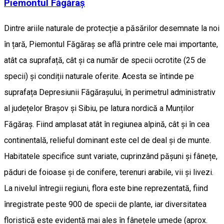
Piemontul Făgăraș
Dintre ariile naturale de protecție a păsărilor desemnate la noi
în țară, Piemontul Făgăraș se află printre cele mai importante,
atât ca suprafață, cât și ca număr de specii ocrotite (25 de
specii) și condiții naturale oferite. Acesta se întinde pe
suprafața Depresiunii Făgărașului, în perimetrul administrativ
al județelor Brașov și Sibiu, pe latura nordică a Munților
Făgăraș. Fiind amplasat atât în regiunea alpină, cât și în cea
continentală, relieful dominant este cel de deal și de munte.
Habitatele specifice sunt variate, cuprinzând pășuni și fânețe,
păduri de foioase și de conifere, terenuri arabile, vii și livezi.
La nivelul întregii regiuni, flora este bine reprezentată, fiind
înregistrate peste 900 de specii de plante, iar diversitatea
floristică este evidentă mai ales în fânețele umede (aprox.