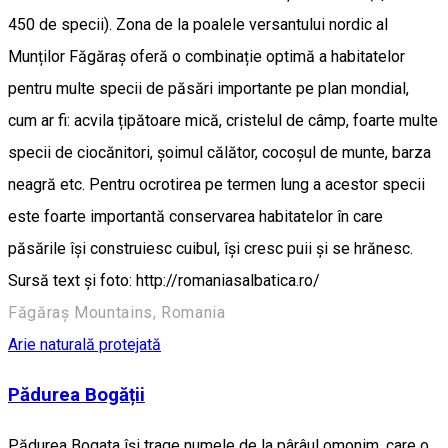
450 de specii). Zona de la poalele versantului nordic al
Munților Făgăraș oferă o combinație optimă a habitatelor
pentru multe specii de păsări importante pe plan mondial,
cum ar fi: acvila țipătoare mică, cristelul de câmp, foarte multe
specii de ciocănitori, șoimul călător, cocoşul de munte, barza
neagră etc. Pentru ocrotirea pe termen lung a acestor specii
este foarte importantă conservarea habitatelor în care
păsările își construiesc cuibul, își cresc puii și se hrănesc.
Sursă text și foto: http://romaniasalbatica.ro/
Făgăraș Mountains, Romania
Arie naturală protejată
Pădurea Bogății
Pădurea Bogata îşi trage numele de la pârâul omonim, care o