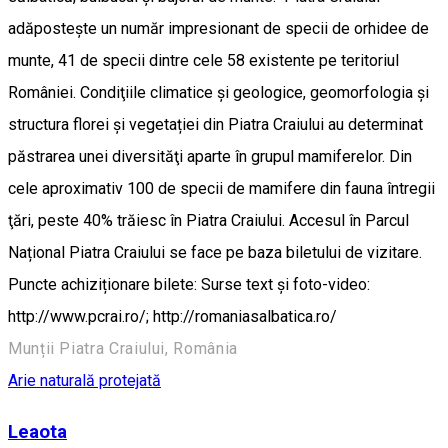
adăpostește un număr impresionant de specii de orhidee de
munte, 41 de specii dintre cele 58 existente pe teritoriul
României. Condiţiile climatice şi geologice, geomorfologia şi
structura florei şi vegetației din Piatra Craiului au determinat
păstrarea unei diversităţi aparte în grupul mamiferelor. Din
cele aproximativ 100 de specii de mamifere din fauna întregii
ţări, peste 40% trăiesc în Piatra Craiului. Accesul în Parcul
Național Piatra Craiului se face pe baza biletului de vizitare.
Puncte achiziționare bilete: Surse text și foto-video:
http://www.pcrai.ro/; http://romaniasalbatica.ro/
Munții Piatra Craiului, România
Arie naturală protejată
Leaota