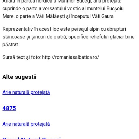
Aflată în partea nordică a Munţilor Bucegi, aria protejată
cuprinde o parte a versantului vestic al muntelui Bucşoiu
Mare, o parte a Văii Mălăeşti şi începutul Văii Gaura.
Reprezentativ în acest loc este peisajul alpin cu abrupturi
stâncoase şi țancuri de piatră, specifice reliefului glaciar bine
păstrat.
Sursă text și foto: http://romaniasalbatica.ro/
Alte sugestii
Arie naturală protejată
4875
Arie naturală protejată