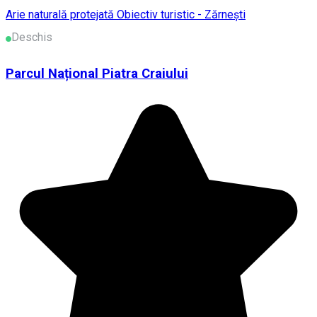
Arie naturală protejată
Obiectiv turistic - Zărnești
Deschis
Parcul Național Piatra Craiului