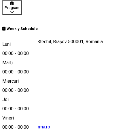
Program
Weekly Schedule
Strada Poiana lui Stechil, Brașov 500001, Romania
Luni
00:00
-
00:00
Marți
Hartă
00:00
-
00:00
Miercuri
00:00
-
00:00
0728 913 391
Joi
00:00
-
00:00
Vineri
rezervari@hotelohma.ro
00:00
-
00:00