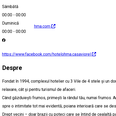
Sâmbătă
00:00
-
00:00
Duminică
http://www.hotelohma.com
00:00
-
00:00
https://www.facebook.com/hotelohma.casaviorel
Despre
Fondat în 1994, complexul hotelier cu 3 Vile de 4 stele și un do
relaxare, cât și pentru turismul de afaceri.
Când găzduiești frumos, primești la rândul tău, numai frumos. 
spre o intimitate tot mai evidentă, poiana interioară care se desc
Drept vecini – doar brazii cu poteci care se întind de cealaltă p