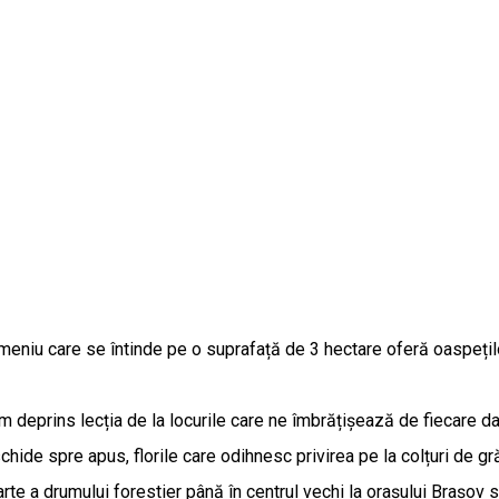
meniu care se întinde pe o suprafață de 3 hectare oferă oaspeților
Am deprins lecția de la locurile care ne îmbrățișează de fiecare
hide spre apus, florile care odihnesc privirea pe la colțuri de gră
arte a drumului forestier până în centrul vechi la orașului Brașov 