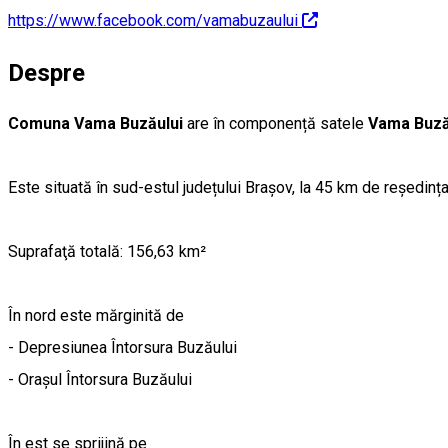
https://www.facebook.com/vamabuzaului
Despre
Comuna Vama Buzăului
are în componență satele
Vama Buză
Este situată în sud-estul județului Brașov, la 45 km de reședinț
Suprafaţă totală: 156,63 km²
În nord este mărginită de
- Depresiunea Întorsura Buzăului
- Oraşul Întorsura Buzăului
În est se sprijină pe