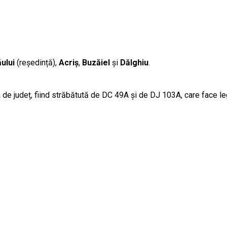
ului
(reședință),
Acriș
,
Buzăiel
și
Dălghiu
.
a de județ, fiind străbătută de DC 49A și de DJ 103A, care face le