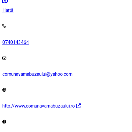
Hartă
0740143464
comunavamabuzaului@yahoo.com
http://www.comunavamabuzaului.ro