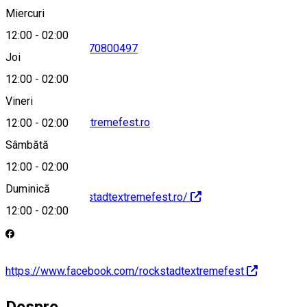
Miercuri
12:00
-
02:00
0770800497
•
0770800497
Joi
12:00
-
02:00
Vineri
info@rockstadtextremefest.ro
12:00
-
02:00
Sâmbătă
12:00
-
02:00
Duminică
https://www.rockstadtextremefest.ro/
12:00
-
02:00
https://www.facebook.com/rockstadtextremefest
Despre