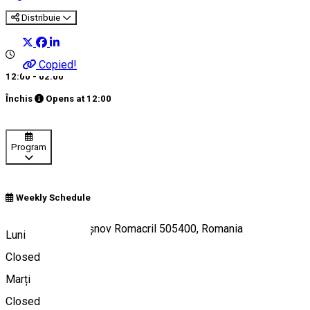
Distribuie
Copied!
12:00 - 02:00
Închis
Opens at
12:00
Program
Weekly Schedule
Strada Cetății, Râșnov Romacril 505400, Romania
Luni
Closed
Marți
Hartă
Closed