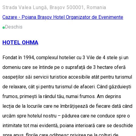
Strada Valea Lungă, Brașov 500001, Romania
Cazare - Poiana Brașov
Hotel
Organizator de Evenimente
Deschis
HOTEL OHMA
Fondat în 1994, complexul hotelier cu 3 Vile de 4 stele și un
domeniu care se întinde pe o suprafață de 3 hectare oferă
oaspeților săi servicii turistice accesibile atât pentru turismul
de relaxare, cât și pentru turismul de afaceri. Când găzduiești
frumos, primești la rândul tău, numai frumos. Am deprins
lecția de la locurile care ne îmbrățișează de fiecare dată când
urcăm spre hotelul nostru – pădurea care ne conduce spre o
intimitate tot mai evidentă, poiana interioară care se deschide
spre apus, florile care odihnesc privirea pe la colțuri de