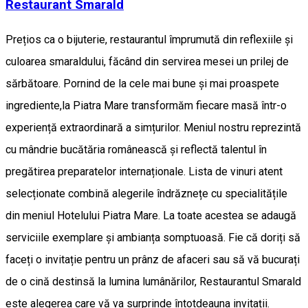
Restaurant Smarald
Prețios ca o bijuterie, restaurantul împrumută din reflexiile și
culoarea smaraldului, făcând din servirea mesei un prilej de
sărbătoare. Pornind de la cele mai bune și mai proaspete
ingrediente,la Piatra Mare transformăm fiecare masă într-o
experiență extraordinară a simțurilor. Meniul nostru reprezintă
cu mândrie bucătăria românească și reflectă talentul în
pregătirea preparatelor internaționale. Lista de vinuri atent
selecționate combină alegerile îndrăznețe cu specialitățile
din meniul Hotelului Piatra Mare. La toate acestea se adaugă
serviciile exemplare și ambianța somptuoasă. Fie că doriți să
faceți o invitație pentru un prânz de afaceri sau să vă bucurați
de o cină destinsă la lumina lumânărilor, Restaurantul Smarald
este alegerea care vă va surprinde întotdeauna invitații.