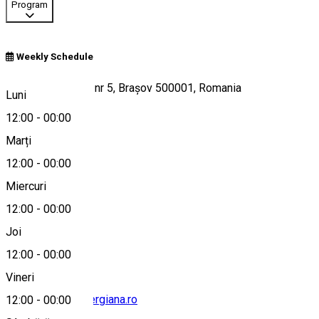
Program
Weekly Schedule
Strada Păstorului nr 5, Brașov 500001, Romania
Luni
12:00
-
00:00
Marți
Hartă
12:00
-
00:00
Miercuri
12:00
-
00:00
0726 366 147
Joi
12:00
-
00:00
Vineri
stanaturistica@sergiana.ro
12:00
-
00:00