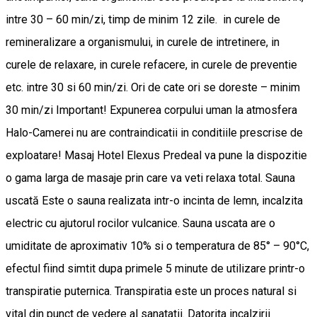
intre 30 – 60 min/zi, timp de minim 12 zile. in curele de
remineralizare a organismului, in curele de intretinere, in
curele de relaxare, in curele refacere, in curele de preventie
etc. intre 30 si 60 min/zi. Ori de cate ori se doreste – minim
30 min/zi Important! Expunerea corpului uman la atmosfera
Halo-Camerei nu are contraindicatii in conditiile prescrise de
exploatare! Masaj Hotel Elexus Predeal va pune la dispozitie
o gama larga de masaje prin care va veti relaxa total. Sauna
uscată Este o sauna realizata intr-o incinta de lemn, incalzita
electric cu ajutorul rocilor vulcanice. Sauna uscata are o
umiditate de aproximativ 10% si o temperatura de 85° – 90°C,
efectul fiind simtit dupa primele 5 minute de utilizare printr-o
transpiratie puternica. Transpiratia este un proces natural si
vital din punct de vedere al sanatatii. Datorita incalzirii