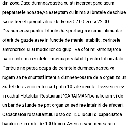
din zona.Daca dumneavoastra nu ati incercat pana acum
preparatele noastre,va asteptam cu inima si bratele deschise
sa ne treceti pragul zilnic de la ora 07.00 la ora 22.00.
Deasemenea pentru loturile de sportivi,programul alimentar
oferit de gazde,este in functie de meniul stabilit , cerintele
antrenorilor si al medicilor de grup . Va oferim: -amenajarea
salii conform cerintelor -meniu prestabilit pentru toti invitatii
Pentru a ne putea ocupa de cerintele dumneavoastra va
rugam sa ne anuntati intentia dumneavoastra de a organiza un
astfel de evenimentcu cel putin 10 zile inainte. Deasemenea
in cadrul Hotelului-Restaurant “CARAIMAN”beneficiem si de
un bar de zi,unde se pot organiza sedinte,intalniri de afaceri.
Capacitatea restaurantului este de 150 locuri si capacitatea
barului de zi este de 100 locuri. Avem deasemenea si o