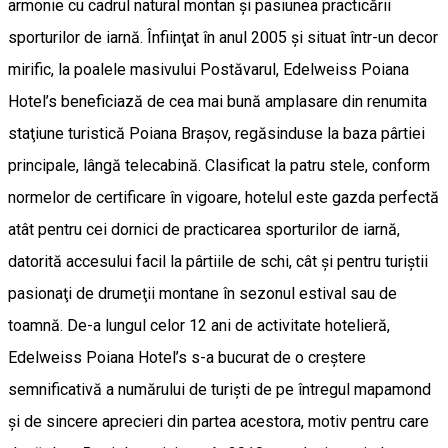
armonie cu cadrul natural montan şi pasiunea practicării
sporturilor de iarnă. Înfiinţat în anul 2005 şi situat într-un decor
mirific, la poalele masivului Postăvarul, Edelweiss Poiana
Hotel’s beneficiază de cea mai bună amplasare din renumita
staţiune turistică Poiana Braşov, regăsinduse la baza pârtiei
principale, lângă telecabină. Clasificat la patru stele, conform
normelor de certificare în vigoare, hotelul este gazda perfectă
atât pentru cei dornici de practicarea sporturilor de iarnă,
datorită accesului facil la pârtiile de schi, cât şi pentru turiştii
pasionaţi de drumeţii montane în sezonul estival sau de
toamnă. De-a lungul celor 12 ani de activitate hotelieră,
Edelweiss Poiana Hotel’s s-a bucurat de o creştere
semnificativă a numărului de turişti de pe întregul mapamond
şi de sincere aprecieri din partea acestora, motiv pentru care