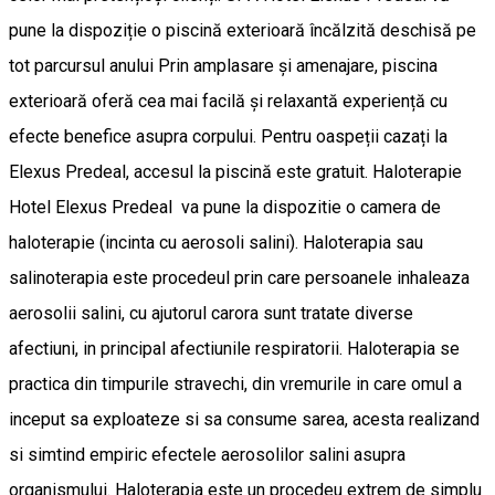
pune la dispoziție o piscină exterioară încălzită deschisă pe
tot parcursul anului Prin amplasare și amenajare, piscina
exterioară oferă cea mai facilă și relaxantă experiență cu
efecte benefice asupra corpului. Pentru oaspeții cazați la
Elexus Predeal, accesul la piscină este gratuit. Haloterapie
Hotel Elexus Predeal va pune la dispozitie o camera de
haloterapie (incinta cu aerosoli salini). Haloterapia sau
salinoterapia este procedeul prin care persoanele inhaleaza
aerosolii salini, cu ajutorul carora sunt tratate diverse
afectiuni, in principal afectiunile respiratorii. Haloterapia se
practica din timpurile stravechi, din vremurile in care omul a
inceput sa exploateze si sa consume sarea, acesta realizand
si simtind empiric efectele aerosolilor salini asupra
organismului. Haloterapia este un procedeu extrem de simplu