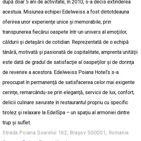
după doar 5 ani de activitate, în 2010, s-a decis extinderea
acestuia. Misiunea echipei Edelweiss a fost dintotdeauna
oferirea unor experienţe unice şi memorabile, prin
transpunerea fiecărui oaspete într-un univers al emoţiilor,
căldurii şi detaşării de cotidian. Reprezentată de o echipă
tânără, motivată şi pasionată de ospitalitate, amprenta unităţii
este dată de gradul de satisfacţie al oaspeţilor şi de dorinţa
de revenire a acestora. Edelweiss Poiana Hotel’s s-a
preocupat în permanenţă de satisfacerea celor mai exigente
cerinţe, remarcându-se prin eleganţă, servicii de lux, confort,
delicii culinare savurate în restaurantul propriu cu specific
tirolez şi relaxare la EdelSpa – un spaţiu al armoniei dintre
trup şi suflet.
Strada Poiana Soarelui 162, Brașov 500001, Romania