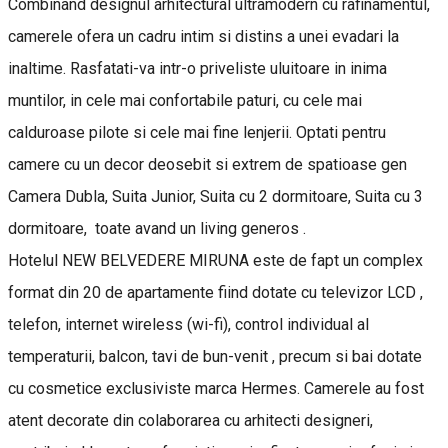
Combinand designul arhitectural ultramodern cu rafinamentul,
camerele ofera un cadru intim si distins a unei evadari la
inaltime. Rasfatati-va intr-o priveliste uluitoare in inima
muntilor, in cele mai confortabile paturi, cu cele mai
calduroase pilote si cele mai fine lenjerii. Optati pentru
camere cu un decor deosebit si extrem de spatioase gen
Camera Dubla, Suita Junior, Suita cu 2 dormitoare, Suita cu 3
dormitoare, toate avand un living generos .
Hotelul NEW BELVEDERE MIRUNA este de fapt un complex
format din 20 de apartamente fiind dotate cu televizor LCD ,
telefon, internet wireless (wi-fi), control individual al
temperaturii, balcon, tavi de bun-venit , precum si bai dotate
cu cosmetice exclusiviste marca Hermes. Camerele au fost
atent decorate din colaborarea cu arhitecti designeri,