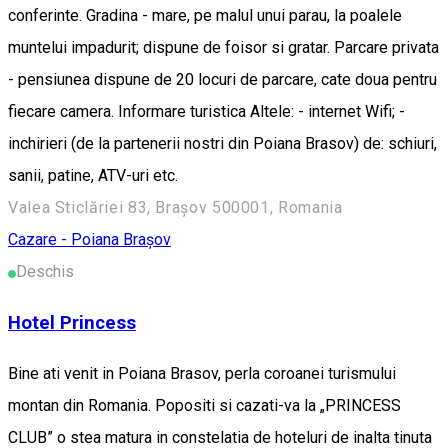
conferinte. Gradina - mare, pe malul unui parau, la poalele
muntelui impadurit; dispune de foisor si gratar. Parcare privata
- pensiunea dispune de 20 locuri de parcare, cate doua pentru
fiecare camera. Informare turistica Altele: - internet Wifi; -
inchirieri (de la partenerii nostri din Poiana Brasov) de: schiuri,
sanii, patine, ATV-uri etc.
Valea Sticlăriei 83, Brașov 500001, Romania
Cazare - Poiana Brașov
Deschis
Hotel Princess
Bine ati venit in Poiana Brasov, perla coroanei turismului
montan din Romania. Popositi si cazati-va la „PRINCESS
CLUB” o stea matura in constelatia de hoteluri de inalta tinuta