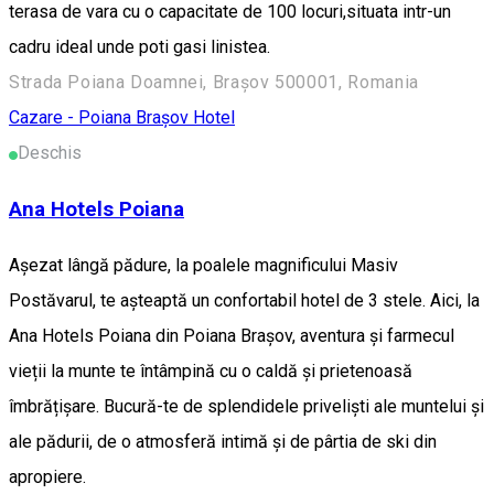
terasa de vara cu o capacitate de 100 locuri,situata intr-un
cadru ideal unde poti gasi linistea.
Strada Poiana Doamnei, Brașov 500001, Romania
Cazare - Poiana Brașov
Hotel
Deschis
Ana Hotels Poiana
Așezat lângă pădure, la poalele magnificului Masiv
Postăvarul, te așteaptă un confortabil hotel de 3 stele. Aici, la
Ana Hotels Poiana din Poiana Braşov, aventura și farmecul
vieții la munte te întâmpină cu o caldă și prietenoasă
îmbrățișare. Bucură-te de splendidele priveliști ale muntelui și
ale pădurii, de o atmosferă intimă și de pârtia de ski din
apropiere.