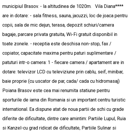
municipiul Brasov. - la altitudinea de 1020m. Vila Diana****
are in dotare: - sala fitness, sauna, jacuzzi, loc de joaca pentru
copii, sala de mic dejun, terasa, depozit schiuri/camera
bagaje, parcare privata gratuita, Wi-Fi gratuit disponibil in
toate zonele. - receptia este deschisa non-stop, fax /
copiator, capacitate maxima pentru paturi suplimentare /
patuturi intr-o camera: 1 - fiecare camera / apartament are in
dotare: televizor LCD cu televiziune prin cablu, seif, minibar,
baie proprie (cu uscator de par, cada/ cada cu hidromasaj)
Poiana Brasov este cea mai renumita statiune pentru
sporturile de iarna din Romania si un important centru turistic
international. Ea dispune atat de noua partii de schi cu grade
diferite de dificultate, dintre care amintim: Partiile Lupul, Ruia
si Kanzel-cu grad ridicat de dificultate, Partiile Sulinar si