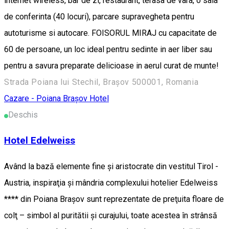
internet wireless, bar de zi, restaurant, terasa de vara, o sala
de conferinta (40 locuri), parcare supravegheta pentru
autoturisme si autocare. FOISORUL MIRAJ cu capacitate de
60 de persoane, un loc ideal pentru sedinte in aer liber sau
pentru a savura preparate delicioase in aerul curat de munte!
Strada Poiana lui Stechil, Brașov 500001, Romania
Cazare - Poiana Brașov
Hotel
Deschis
Hotel Edelweiss
Având la bază elemente fine şi aristocrate din vestitul Tirol -
Austria, inspiraţia şi mândria complexului hotelier Edelweiss
**** din Poiana Braşov sunt reprezentate de preţuita floare de
colţ – simbol al puritătii şi curajului, toate acestea în strânsă