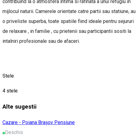
contribuind la o atmosfera intima si rafinata a unui refugiu in
mijlocul naturii. Camerele orientate catre partii sau statiune, au
o priveliste superba, toate spatiile fiind ideale pentru sejururi
de relaxare , in familie , cu prietenii sau participantii sositi la
intalniri profesionale sau de afaceri.
Stele
4 stele
Alte sugestii
Cazare - Poiana Brașov
Pensiune
Deschis