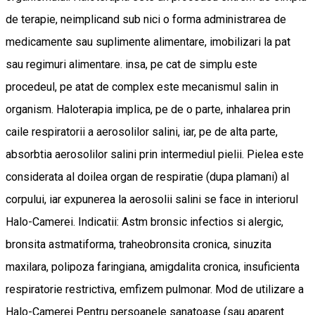
de terapie, neimplicand sub nici o forma administrarea de
medicamente sau suplimente alimentare, imobilizari la pat
sau regimuri alimentare. insa, pe cat de simplu este
procedeul, pe atat de complex este mecanismul salin in
organism. Haloterapia implica, pe de o parte, inhalarea prin
caile respiratorii a aerosolilor salini, iar, pe de alta parte,
absorbtia aerosolilor salini prin intermediul pielii. Pielea este
considerata al doilea organ de respiratie (dupa plamani) al
corpului, iar expunerea la aerosolii salini se face in interiorul
Halo-Camerei. Indicatii: Astm bronsic infectios si alergic,
bronsita astmatiforma, traheobronsita cronica, sinuzita
maxilara, polipoza faringiana, amigdalita cronica, insuficienta
respiratorie restrictiva, emfizem pulmonar. Mod de utilizare a
Halo-Camerei Pentru persoanele sanatoase (sau aparent