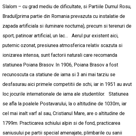
Slalom – cu grad mediu de dificultate, si Partiile Dumul Rosu,
Bradul(prima partie din Romania prevazuta cu instalatie de
zapada artificiala si iluminare nocturna), precum si terenuri de
sport, patinoar artificial, un lac… Aerul pur existent aici,
puternic ozonat, presiunea atmosferica relativ scazuta si
ionizarea intensa, sunt factorii naturali care recomanda
statiunea Poiana Brasov. In 1906, Poiana Brasov a fost
recunoscuta ca statiune de iarna si 3 ani mai tarziu se
desfasurau aici primele competitii de schi, iar in 1951 au avut
loc jocurile internationale de iarna ale studentilor. Statiunea
se afla la poalele Postavarului, la o altitudine de 1030m, iar
cel mai inalt varf al sau, Cristianul Mare, are o altitudine de
1799m. Practicarea schiului alpin si de fond, practicarea
saniusului pe partii special amenajate, plimbarile cu sanii