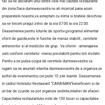
fac sa ne declaram unul dintre cele mai cautate restaurante
din zona.Daca dumneavoastra nu ati incercat pana acum
preparatele noastre,va asteptam cu inima si bratele deschise
sa ne treceti pragul zilnic de la ora 07.00 la ora 22.00.
Deasemenea pentru loturile de sportivi,programul alimentar
oferit de gazde,este in functie de meniul stabilit , cerintele
antrenorilor si al medicilor de grup . Va oferim: -amenajarea
salii conform cerintelor -meniu prestabilit pentru toti invitatii
Pentru a ne putea ocupa de cerintele dumneavoastra va
rugam sa ne anuntati intentia dumneavoastra de a organiza un
astfel de evenimentcu cel putin 10 zile inainte. Deasemenea
in cadrul Hotelului-Restaurant “CARAIMAN”beneficiem si de
un bar de zi,unde se pot organiza sedinte,intalniri de afaceri.
Capacitatea restaurantului este de 150 locuri si capacitatea