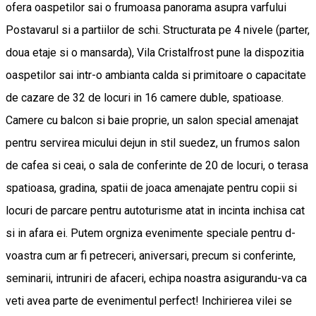
ofera oaspetilor sai o frumoasa panorama asupra varfului
Postavarul si a partiilor de schi. Structurata pe 4 nivele (parter,
doua etaje si o mansarda), Vila Cristalfrost pune la dispozitia
oaspetilor sai intr-o ambianta calda si primitoare o capacitate
de cazare de 32 de locuri in 16 camere duble, spatioase.
Camere cu balcon si baie proprie, un salon special amenajat
pentru servirea micului dejun in stil suedez, un frumos salon
de cafea si ceai, o sala de conferinte de 20 de locuri, o terasa
spatioasa, gradina, spatii de joaca amenajate pentru copii si
locuri de parcare pentru autoturisme atat in incinta inchisa cat
si in afara ei. Putem orgniza evenimente speciale pentru d-
voastra cum ar fi petreceri, aniversari, precum si conferinte,
seminarii, intruniri de afaceri, echipa noastra asigurandu-va ca
veti avea parte de evenimentul perfect! Inchirierea vilei se