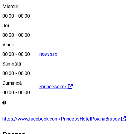
Miercuri
00:00
-
00:00
0747 180 888
Joi
00:00
-
00:00
Vineri
contact@hotel-princess.ro
00:00
-
00:00
Sâmbătă
00:00
-
00:00
Duminică
https://www.hotel-princess.ro/
00:00
-
00:00
https://www.facebook.com/PrincessHotelPoianaBrasov