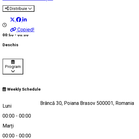
Distribuie
Copied!
00:00 - 00:00
Deschis
Program
Weekly Schedule
Strada Poiana lui Brâncă 30, Poiana Brasov 500001, Romania
Luni
00:00
-
00:00
Marți
Hartă
00:00
-
00:00