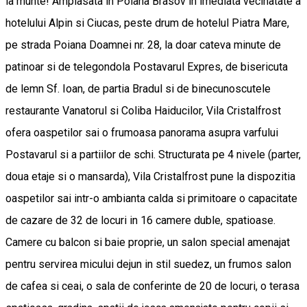
la munte! Amplasata in Poiana Brasov in imediata vecinatate a
hotelului Alpin si Ciucas, peste drum de hotelul Piatra Mare,
pe strada Poiana Doamnei nr. 28, la doar cateva minute de
patinoar si de telegondola Postavarul Expres, de bisericuta
de lemn Sf. Ioan, de partia Bradul si de binecunoscutele
restaurante Vanatorul si Coliba Haiducilor, Vila Cristalfrost
ofera oaspetilor sai o frumoasa panorama asupra varfului
Postavarul si a partiilor de schi. Structurata pe 4 nivele (parter,
doua etaje si o mansarda), Vila Cristalfrost pune la dispozitia
oaspetilor sai intr-o ambianta calda si primitoare o capacitate
de cazare de 32 de locuri in 16 camere duble, spatioase.
Camere cu balcon si baie proprie, un salon special amenajat
pentru servirea micului dejun in stil suedez, un frumos salon
de cafea si ceai, o sala de conferinte de 20 de locuri, o terasa