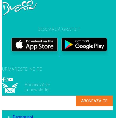
DESCARCĂ GRATUIT
URMĂREȘTE-NE PE
Abonează-te
la newsletter
Despre noi