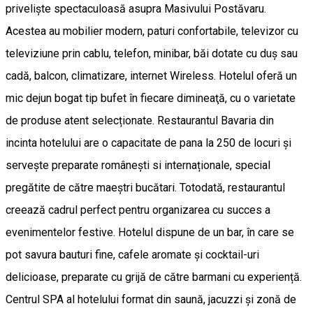
priveliște spectaculoasă asupra Masivului Postăvaru.
Acestea au mobilier modern, paturi confortabile, televizor cu
televiziune prin cablu, telefon, minibar, băi dotate cu duș sau
cadă, balcon, climatizare, internet Wireless. Hotelul oferă un
mic dejun bogat tip bufet în fiecare dimineaţă, cu o varietate
de produse atent selecționate. Restaurantul Bavaria din
incinta hotelului are o capacitate de pana la 250 de locuri și
servește preparate românești si internaționale, special
pregătite de către maeștri bucătari. Totodată, restaurantul
creează cadrul perfect pentru organizarea cu succes a
evenimentelor festive. Hotelul dispune de un bar, în care se
pot savura bauturi fine, cafele aromate și cocktail-uri
delicioase, preparate cu grijă de către barmani cu experiență.
Centrul SPA al hotelului format din saună, jacuzzi și zonă de