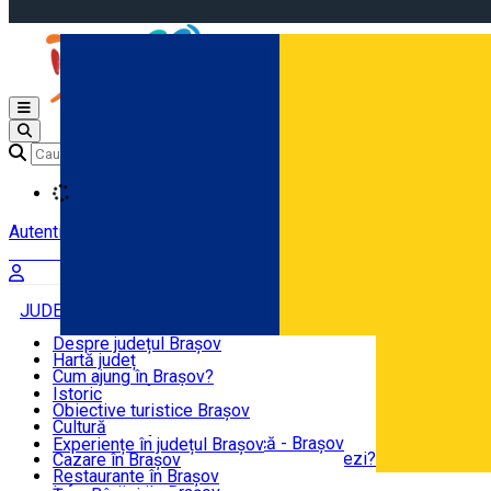
Open main menu
Loading
Autentificare
Înscrie-te
JUDEȚUL BRAȘOV
Despre județul Brașov
Hartă județ
BRAȘOV
Cum ajung în Brașov?
Centre de informare turistică
Istoric
Ghizi de turism
Obiective turistice Brașov
EXPERIENȚE
Recomadările noastre
Cultură
Atracții turistice istorice
Centre de Informare Turistică - Brașov
Experiențe în județul Brașov
Ce ți-ar recomanda un localnic să vizitezi?
Cazare în Brașov
DESTINAȚII
Știri turism Brașov
Restaurante în Brașov
Română