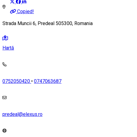
Copied!
Strada Muncii 6, Predeal 505300, Romania
Hartă
0752050420
•
0747063687
predeal@elexus.ro