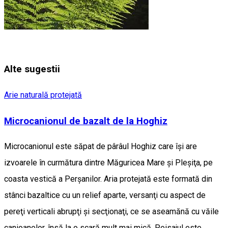
Alte sugestii
Arie naturală protejată
Microcanionul de bazalt de la Hoghiz
Microcanionul este săpat de pârâul Hoghiz care îşi are
izvoarele în curmătura dintre Măguricea Mare şi Pleşiţa, pe
coasta vestică a Perşanilor. Aria protejată este formată din
stânci bazaltice cu un relief aparte, versanţi cu aspect de
pereţi verticali abrupţi și secţionaţi, ce se aseamănă cu văile
canioanelor, însă la o scară mult mai mică. Peisajul este