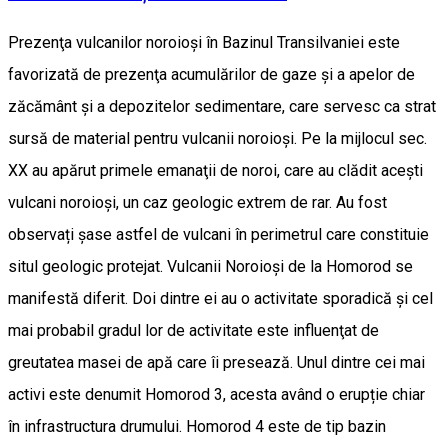
Prezenţa vulcanilor noroioşi în Bazinul Transilvaniei este
favorizată de prezenţa acumulărilor de gaze şi a apelor de
zăcământ şi a depozitelor sedimentare, care servesc ca strat
sursă de material pentru vulcanii noroioşi. Pe la mijlocul sec.
XX au apărut primele emanaţii de noroi, care au clădit acești
vulcani noroioși, un caz geologic extrem de rar. Au fost
observați şase astfel de vulcani în perimetrul care constituie
situl geologic protejat. Vulcanii Noroioși de la Homorod se
manifestă diferit. Doi dintre ei au o activitate sporadică şi cel
mai probabil gradul lor de activitate este influenţat de
greutatea masei de apă care îi presează. Unul dintre cei mai
activi este denumit Homorod 3, acesta având o erupție chiar
în infrastructura drumului. Homorod 4 este de tip bazin