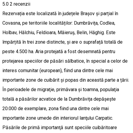
5.0
2
recenzii
Rezervația este localizată în județele Brașov și parțial în
Covasna, pe teritoriile localităților: Dumbrăvița, Codlea,
Holbav, Hălchiu, Feldioara, Măieruș, Belin, Hăghig. Este
împărțită în trei zone distincte, și are o suprafață totală de
peste 4.500 ha. Aria protejată a fost desemnată pentru
protejarea speciilor de păsări sălbatice, în special a celor de
interes comunitar (european), fiind una dintre cele mai
importante zone de cuibărit şi popas din această parte a țării.
În perioadele de migraţie, primăvara și toamna, populaţia
totală a păsărilor acvatice de la Dumbrăvița depăşeşte
20.000 de exemplare, zona fiind una dintre cele mai
importante zone umede din interiorul lanţului Carpatic.
Păsările de primă importanţă sunt speciile cuibăritoare