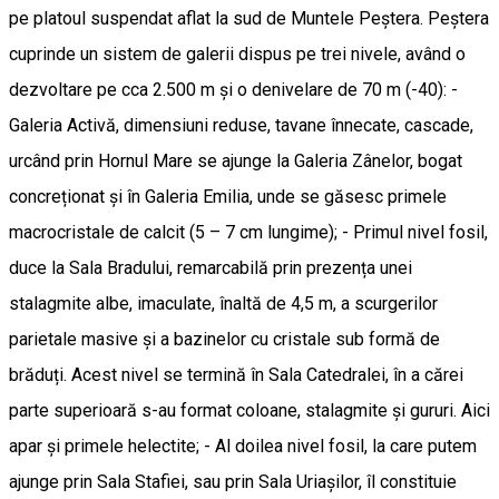
pe platoul suspendat aflat la sud de Muntele Peștera. Peștera
cuprinde un sistem de galerii dispus pe trei nivele, având o
dezvoltare pe cca 2.500 m și o denivelare de 70 m (-40): -
Galeria Activă, dimensiuni reduse, tavane înnecate, cascade,
urcând prin Hornul Mare se ajunge la Galeria Zânelor, bogat
concreționat și în Galeria Emilia, unde se găsesc primele
macrocristale de calcit (5 – 7 cm lungime); - Primul nivel fosil,
duce la Sala Bradului, remarcabilă prin prezența unei
stalagmite albe, imaculate, înaltă de 4,5 m, a scurgerilor
parietale masive și a bazinelor cu cristale sub formă de
brăduți. Acest nivel se termină în Sala Catedralei, în a cărei
parte superioară s-au format coloane, stalagmite și gururi. Aici
apar și primele helectite; - Al doilea nivel fosil, la care putem
ajunge prin Sala Stafiei, sau prin Sala Uriașilor, îl constituie