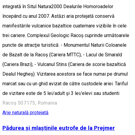
integrată în Situl Natura2000 Dealurile Homoroadelor
începând cu anul 2007. Astăzi aria protejată conservă
manifestările vulcanice bazaltice cuaternare vizibile în cele
trei cariere. Complexul Geologic Racoş cuprinde următoarele
puncte de atracţie turistică: - Monumentul Naturii Coloanele
de Bazalt de la Racoş (Cariera MTTC); - Lacul de Smarald
(Cariera Brazi); - Vulcanul Stins (Cariera de scorie bazaltică
Dealul Hegheş). Vizitarea acestora se face numai pe drumul
marcat sau cu un ghid avizat de către custodele ariei. Tariful
de vizitare este de 5 lei/adult şi 3 lei/elevi sau studenti
Racoș 507175, Romania
Arie naturală protejată
Pădurea și mlaștinile eutrofe de la Prejmer