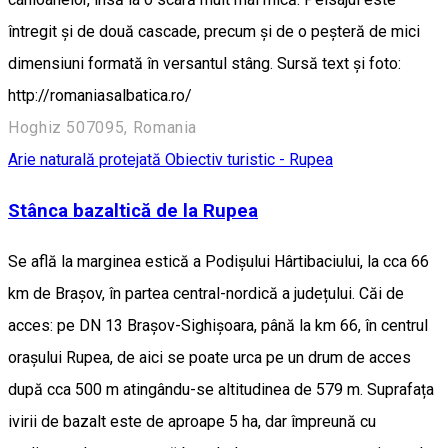
întregit şi de două cascade, precum şi de o peşteră de mici
dimensiuni formată în versantul stâng. Sursă text și foto:
http://romaniasalbatica.ro/
Hoghiz 507095, Romania
Arie naturală protejată
Obiectiv turistic - Rupea
Stânca bazaltică de la Rupea
Se află la marginea estică a Podișului Hârtibaciului, la cca 66
km de Brașov, în partea central-nordică a județului. Căi de
acces: pe DN 13 Brașov-Sighișoara, până la km 66, în centrul
orașului Rupea, de aici se poate urca pe un drum de acces
după cca 500 m atingându-se altitudinea de 579 m. Suprafața
ivirii de bazalt este de aproape 5 ha, dar împreună cu