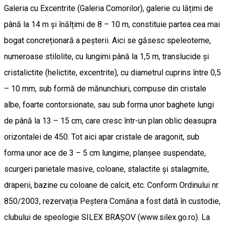
Galeria cu Excentrite (Galeria Comorilor), galerie cu lățimi de
până la 14 m și înălțimi de 8 – 10 m, constituie partea cea mai
bogat concreționară a peșterii. Aici se găsesc speleoteme,
numeroase stilolite, cu lungimi până la 1,5 m, translucide și
cristalictite (helictite, excentrite), cu diametrul cuprins între 0,5
– 10 mm, sub formă de mănunchiuri, compuse din cristale
albe, foarte contorsionate, sau sub forma unor baghete lungi
de până la 13 – 15 cm, care cresc într-un plan oblic deasupra
orizontalei de 450. Tot aici apar cristale de aragonit, sub
forma unor ace de 3 – 5 cm lungime, planșee suspendate,
scurgeri parietale masive, coloane, stalactite și stalagmite,
draperii, bazine cu coloane de calcit, etc. Conform Ordinului nr.
850/2003, rezervația Peștera Comăna a fost dată în custodie,
clubului de speologie SILEX BRAȘOV (www.silex.go.ro). La