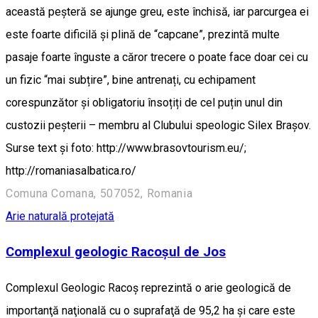
această peșteră se ajunge greu, este închisă, iar parcurgea ei
este foarte dificilă și plină de “capcane”, prezintă multe
pasaje foarte înguste a căror trecere o poate face doar cei cu
un fizic “mai subțire”, bine antrenați, cu echipament
corespunzător și obligatoriu însoțiți de cel puțin unul din
custozii peșterii – membru al Clubului speologic Silex Brașov.
Surse text și foto: http://www.brasovtourism.eu/;
http://romaniasalbatica.ro/
Comuna Comana, 507052, Romania
Arie naturală protejată
Complexul geologic Racoșul de Jos
Complexul Geologic Racoş reprezintă o arie geologică de
importanţă naţională cu o suprafaţă de 95,2 ha şi care este