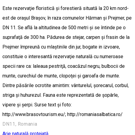
Este rezervaţie floristică şi forestieră situată la 20 km nord-
est de oraşul Braşov, în raza comunelor Hărman şi Prejmer, pe
DN 11. Se află la altitudinea de 500 metri şi se întinde pe o
suprafaţă de 300 ha. Pădurea de stejar, carpen și frasin de la
Prejmer împreună cu mlaştinile din jur, bogate in izvoare,
constituie o interesantă rezervaţie naturală cu numeroase
specii rare ca: laleaua pestriţă, coacăzul negru, bulbocii de
munte, curechiul de munte, clopoţei şi garoafa de munte.
Dintre păsările ocrotite amintim: vânturelul, şorecarul, corbul,
striga şi huhurezul. Fauna este reprezentată de şopârle,
vipere şi şerpi. Surse text și foto:
http://www.brasovtourism.eu/; http://romaniasalbatica.ro/
DN11, Romania
Arie naturală protejată