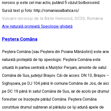
noroios și este cel mai activ, putând fi văzut bolborosind.
Sursă text și foto: http://romaniasalbatica.ro/
Vulcanii noroioși de la Băile Homorod, DC30, Romania
Arie naturală protejată
Speologie ghidată
Peştera Comăna
Peștera Comăna (sau Peștera din Poiana Mănăstirii) este arie
naturală protejată de tip speologic. Peștera Comăna este
situată în partea centrală a Munților Perșani, amonte de satul
Comăna de Sus, județul Brașov. Căi de acces: DN 13, Brașov –
Sighișoara, pe DJ 104 până în comuna Comăna de Jos, de aici
pe DC 19 până în satul Comăna de Sus, iar de acolo pe drumul
forestier ce însoțește pârâul Comăna. Peștera Comăna
constituie drumul subteran al pârâului ce își adună apele de