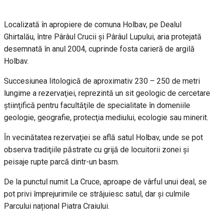
Localizată în apropiere de comuna Holbav, pe Dealul
Ghirtalău, între Pârâul Crucii şi Pârâul Lupului, aria protejată
desemnată în anul 2004, cuprinde fosta carieră de argilă
Holbav.
Succesiunea litologică de aproximativ 230 – 250 de metri
lungime a rezervaţiei, reprezintă un sit geologic de cercetare
ştiinţifică pentru facultăţile de specialitate în domeniile
geologie, geografie, protecţia mediului, ecologie sau minerit.
În vecinătatea rezervaţiei se află satul Holbav, unde se pot
observa tradiţiile păstrate cu grijă de locuitorii zonei şi
peisaje rupte parcă dintr-un basm.
De la punctul numit La Cruce, aproape de vârful unui deal, se
pot privi împrejurimile ce străjuiesc satul, dar și culmile
Parcului național Piatra Craiului.