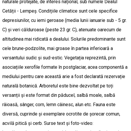
naturale protejate, de interes național, sub numele Dealul
Cetății - Lempeș. Condițiile climatice sunt cele specifice
depresiunilor, cu ierni geroase (media lunii ianuarie sub - 5 gr.
C) și veri călduroase (peste 23 gr. C), atenuate oarecum de
altitudinea mai ridicată a dealului. Solurile predominante sunt
cele brune-podzolite, mai groase în partea inferioară a
versantului sudic și sud-estic. Vegetația reprezintă, prin
asociațiile xerofile formate în postglaciar, acea componentă a
mediului pentru care această arie a fost declarată rezervație
naturală botanică. Arboretul este bine dezvoltat pe toți
versanții și este format din păducel, salbă moale, salbă
râioasă, sânger, corn, lemn câinesc, alun etc. Fauna este
diversă, cuprinde și exemplare ocrotite de șorecar comun,
acvilă pitică și cerb. Surse text și foto-video: