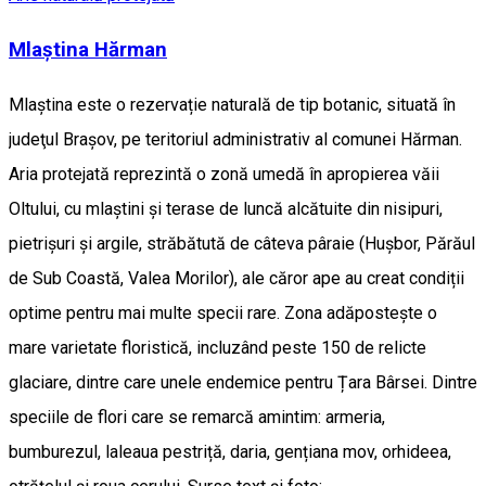
Mlaștina Hărman
Mlaştina este o rezervație naturală de tip botanic, situată în
judeţul Braşov, pe teritoriul administrativ al comunei Hărman.
Aria protejată reprezintă o zonă umedă în apropierea văii
Oltului, cu mlaștini și terase de luncă alcătuite din nisipuri,
pietrișuri și argile, străbătută de câteva pâraie (Hușbor, Părăul
de Sub Coastă, Valea Morilor), ale căror ape au creat condiții
optime pentru mai multe specii rare. Zona adăpostește o
mare varietate floristică, incluzând peste 150 de relicte
glaciare, dintre care unele endemice pentru Țara Bârsei. Dintre
speciile de flori care se remarcă amintim: armeria,
bumburezul, laleaua pestriță, daria, gențiana mov, orhideea,