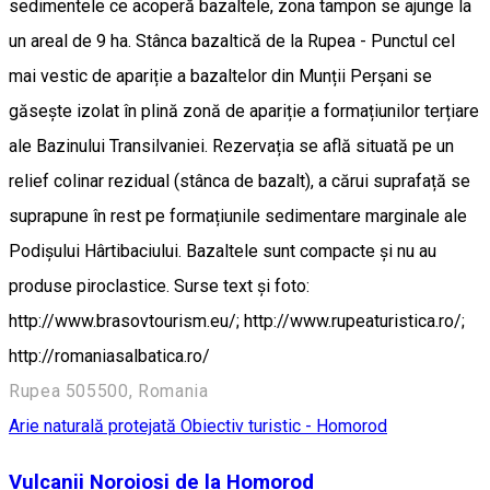
sedimentele ce acoperă bazaltele, zona tampon se ajunge la
un areal de 9 ha. Stânca bazaltică de la Rupea - Punctul cel
mai vestic de apariție a bazaltelor din Munții Perșani se
găsește izolat în plină zonă de apariție a formațiunilor terțiare
ale Bazinului Transilvaniei. Rezervația se află situată pe un
relief colinar rezidual (stânca de bazalt), a cărui suprafață se
suprapune în rest pe formațiunile sedimentare marginale ale
Podișului Hârtibaciului. Bazaltele sunt compacte și nu au
produse piroclastice. Surse text și foto:
http://www.brasovtourism.eu/; http://www.rupeaturistica.ro/;
http://romaniasalbatica.ro/
Rupea 505500, Romania
Arie naturală protejată
Obiectiv turistic - Homorod
Vulcanii Noroioși de la Homorod