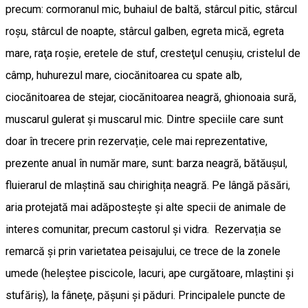
precum: cormoranul mic, buhaiul de baltă, stârcul pitic, stârcul
roşu, stârcul de noapte, stârcul galben, egreta mică, egreta
mare, raţa roşie, eretele de stuf, cresteţul cenuşiu, cristelul de
câmp, huhurezul mare, ciocănitoarea cu spate alb,
ciocănitoarea de stejar, ciocănitoarea neagră, ghionoaia sură,
muscarul gulerat și muscarul mic. Dintre speciile care sunt
doar în trecere prin rezervație, cele mai reprezentative,
prezente anual în număr mare, sunt: barza neagră, bătăușul,
fluierarul de mlaștină sau chirighița neagră. Pe lângă păsări,
aria protejată mai adăpostește și alte specii de animale de
interes comunitar, precum castorul și vidra. Rezervația se
remarcă și prin varietatea peisajului, ce trece de la zonele
umede (heleştee piscicole, lacuri, ape curgătoare, mlaştini și
stufăriş), la fâneţe, păşuni şi păduri. Principalele puncte de