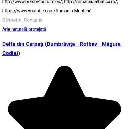
http://www.brasovtourism.eu/; http://romaniasalbatica.ro/;
https://www.youtube.com/Romania Montană
Sânpetru, Romania
Arie naturală protejată
Delta din Carpați (Dumbrăvița - Rotbav - Măgura
Codlei)