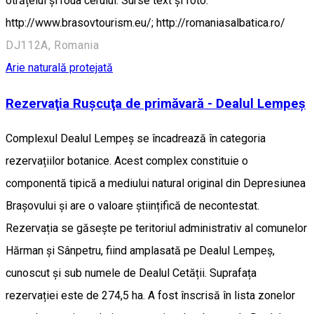
otrățelul și roua cerului. Surse text și foto:
http://www.brasovtourism.eu/; http://romaniasalbatica.ro/
DJ112A, Romania
Arie naturală protejată
Rezervaţia Ruşcuţa de primăvară - Dealul Lempeş
Complexul Dealul Lempeș se încadrează în categoria
rezervațiilor botanice. Acest complex constituie o
componentă tipică a mediului natural original din Depresiunea
Brașovului și are o valoare științifică de necontestat.
Rezervația se găsește pe teritoriul administrativ al comunelor
Hărman și Sânpetru, fiind amplasată pe Dealul Lempeș,
cunoscut și sub numele de Dealul Cetății. Suprafața
rezervației este de 274,5 ha. A fost înscrisă în lista zonelor