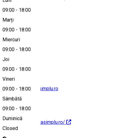
Luni
09:00
-
18:00
Marți
Hartă
09:00
-
18:00
Miercuri
09:00
-
18:00
0775 234 220
Joi
09:00
-
18:00
Vineri
contact@brutariasimplu.ro
09:00
-
18:00
Sâmbătă
09:00
-
18:00
Duminică
http://www.brutariasimplu.ro/
Closed