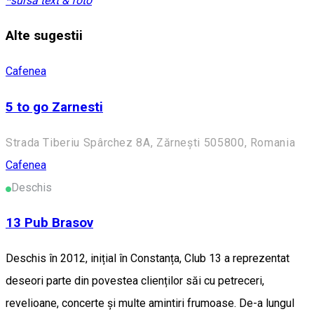
*sursă text & foto
Alte sugestii
Cafenea
5 to go Zarnesti
Strada Tiberiu Spârchez 8A, Zărnești 505800, Romania
Cafenea
Deschis
13 Pub Brasov
Deschis în 2012, inițial în Constanța, Club 13 a reprezentat
deseori parte din povestea clienților săi cu petreceri,
revelioane, concerte și multe amintiri frumoase. De-a lungul