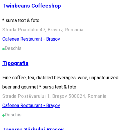
Twinbeans Coffeeshop
* sursa text & foto
Strada Prundului 47, Brașov, Romania
Cafenea
Restaurant - Brașov
Deschis
Tipografia
Fine coffee, tea, distilled beverages, wine, unpasteurized
beer and gourmet * sursa text & foto
Strada Postăvarului 1, Brașov 500024, Romania
Cafenea
Restaurant - Brașov
Deschis
Taverna Sârbului Brașov