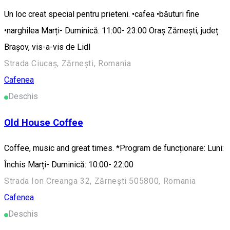
Un loc creat special pentru prieteni. •cafea •băuturi fine
•narghilea Marți- Duminică: 11:00- 23:00 Oraş Zărneşti, județ
Braşov, vis-a-vis de Lidl
Strada Ciucaș, Zărnești, Romania
Cafenea
Deschis
Old House Coffee
Coffee, music and great times. *Program de funcționare: Luni:
Închis Marți- Duminică: 10:00- 22:00
Strada Ion Creanga 32, Zărnești 505800, Romania
Cafenea
Deschis