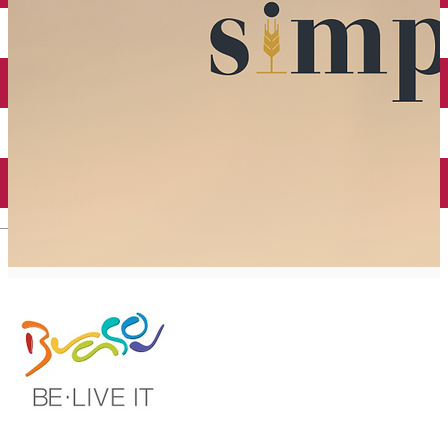
English