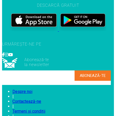
DESCARCĂ GRATUIT
URMĂREȘTE-NE PE
Abonează-te
la newsletter
Despre noi
|
Contactează-ne
|
Termeni și condiții