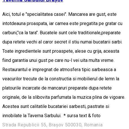
Aici, totul e "specialitatea casei". Mancarea are gust, este
intotdeauna proaspata, iar carnea este pregatita pe gratar cu
carbuni,"ca la tara". Bucatele sunt cele traditionale,preparate
dupa retete vechi al caror secret il stiu numai bucatarii sarbi.
Toate ingredientele sunt proaspete, alese cu grija, aceasta
fiind garantia unui gust pe care nu-l vei uita multa vreme.
Restaurantul e impregnat de atmosfera tipic sarbeasca a
veacurilor trecute de la constructia si mobilierul de lemn la
platourile incarcate de mancaruri preparate dupa retete
originale, de la slibovita parfumata la muzica plina de vigoare.
Acestea sunt calitatile bucatariei sarbesti, pastrate si
innobilate la Taverna Sarbului. * sursa text & foto
Strada Republicii 55, Brașov 500030, Romania