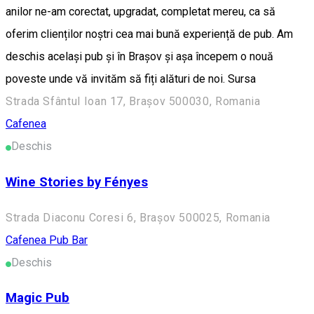
anilor ne-am corectat, upgradat, completat mereu, ca să
oferim clienților noștri cea mai bună experiență de pub. Am
deschis același pub și în Brașov și așa începem o nouă
poveste unde vă invităm să fiți alături de noi. Sursa
Strada Sfântul Ioan 17, Brașov 500030, Romania
Cafenea
Deschis
Wine Stories by Fényes
Strada Diaconu Coresi 6, Brașov 500025, Romania
Cafenea
Pub Bar
Deschis
Magic Pub