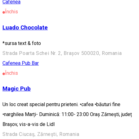
Cafenea
Închis
Luado Chocolate
*sursa text & foto
Strada Poarta Schei Nr. 2, Brașov 500020, Romania
Cafenea
Pub Bar
Închis
Magic Pub
Un loc creat special pentru prieteni. •cafea •băuturi fine
•narghilea Marți- Duminică: 11:00- 23:00 Oraş Zărneşti, județ
Braşov, vis-a-vis de Lidl
Strada Ciucaș, Zărnești, Romania