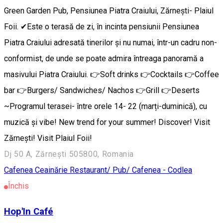
Green Garden Pub, Pensiunea Piatra Craiului, Zărneşti- Plaiul
Foii. ✔Este o terasă de zi, în incinta pensiunii Pensiunea
Piatra Craiului adresată tinerilor şi nu numai, într-un cadru non-
conformist, de unde se poate admira întreaga panoramă a
masivului Piatra Craiului. 👉Soft drinks 👉Cocktails 👉Coffee
bar 👉Burgers/ Sandwiches/ Nachos 👉Grill 👉Deserts
~Programul terasei- între orele 14- 22 (marți-duminică), cu
muzică şi vibe! New trend for your summer! Discover! Visit
Zărneşti! Visit Plaiul Foii!
Dj 50 A, Zărnești 505800, Romania
Cafenea
Ceainărie
Restaurant/ Pub/ Cafenea - Codlea
Închis
Hop'In Café