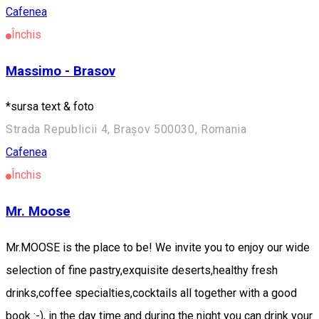
Cafenea
Închis
Massimo - Brasov
*sursa text & foto
Strada Republicii 4, Brașov 500030, Romania
Cafenea
Închis
Mr. Moose
Mr.MOOSE is the place to be! We invite you to enjoy our wide
selection of fine pastry,exquisite deserts,healthy fresh
drinks,coffee specialties,cocktails all together with a good
book :-), in the day time and during the night you can drink your