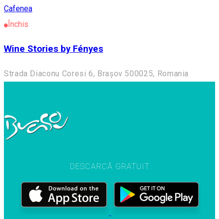
Cafenea
Închis
Wine Stories by Fényes
Strada Diaconu Coresi 6, Brașov 500025, Romania
DESCARCĂ GRATUIT