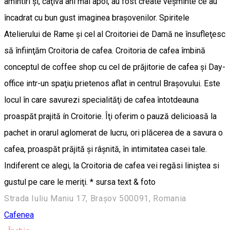
amintiri şi, câţiva ani mai apoi, au fost create veşminte ce au
încadrat cu bun gust imaginea braşovenilor. Spiritele
Atelierului de Rame şi cel al Croitoriei de Damă ne însufleţesc
să înfiinţăm Croitoria de cafea. Croitoria de cafea îmbină
conceptul de coffee shop cu cel de prăjitorie de cafea şi Day-
office intr-un spaţiu prietenos aflat in centrul Braşovului. Este
locul în care savurezi specialităţi de cafea întotdeauna
proaspăt prajită ín Croitorie. Îţi oferim o pauză delicioasă la
pachet in orarul aglomerat de lucru, ori plăcerea de a savura o
cafea, proaspăt prăjită şi râşnită, în intimitatea casei tale.
Indiferent ce alegi, la Croitoria de cafea vei regăsi liniştea si
gustul pe care le meriţi. * sursa text & foto
Strada Iuliu Maniu 17, Brașov 500091, Romania
Cafenea