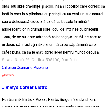
oraș sau spre grădinițe și școli, însă și copiilor care doresc să
iasă în oraș la o plimbare cu părinții, cu un ceai, un suc natural
sau o delicioasă ciocolată caldă cu bezele în mână *
adolescenților în drumul spre locul de întâlnire cu prietenii.
...sau, de ce nu, este adresată chiar angajaților tăi, pe care te-
ai decis să-i răsfeți într-o anumită zi pe săptămână cu o
cafea bună, ca să le arăți aprecierea pentru munca depusă.
Strada Nouă 26, Codlea 505100, România
Cafenea
Ceainărie
Pizzerie
Închis
Jimmy's Corner Bistro
Restaurant- Bistro - Pizza , Paste, Burgeri, Sandwich-uri,