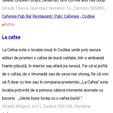
Salate, Chicken Strips, Deserturi, Grill Coffee and Tea Shop
Strada Tiberiu Spârchez Numărul 14, Zărnești 505800, Romania
Cafenea
Pub Bar
Restaurant/ Pub/ Cafenea - Codlea
Închis
La cafea
La Cafea este o locație nouă în Codlea, unde poți savura
alături de prieteni o cafea de bună calitate, într-o ambianță
foarte plăcută, în interior sau afară pe terasă. Fie că ai poftă
de o cafea, de o limonadă sau de ceva mai strong, fie că vrei
să fi doar cu tine sau în compania prietenilor, „La Cafea” este
locația potrivită de a petrece câteva momente aromate cu
bucurie. „Ideile bune încep cu o cafea bună!.”
Strada Măgurii, nr.21, Codlea 505100, România