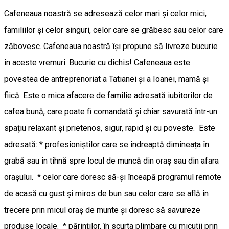
Cafeneaua noastră se adresează celor mari și celor mici,
familiilor și celor singuri, celor care se grăbesc sau celor care
zăbovesc. Cafeneaua noastră își propune să livreze bucurie
în aceste vremuri. Bucurie cu dichis! Cafeneaua este
povestea de antreprenoriat a Tatianei și a Ioanei, mamă și
fiică. Este o mica afacere de familie adresată iubitorilor de
cafea bună, care poate fi comandată și chiar savurată într-un
spațiu relaxant și prietenos, sigur, rapid și cu poveste. Este
adresată: * profesioniștilor care se îndreaptă dimineața în
grabă sau în tihnă spre locul de muncă din oraș sau din afara
orașului. * celor care doresc să-și înceapă programul remote
de acasă cu gust și miros de bun sau celor care se află în
trecere prin micul oraș de munte și doresc să savureze
produse locale. * părinților, în scurta plimbare cu micuții prin