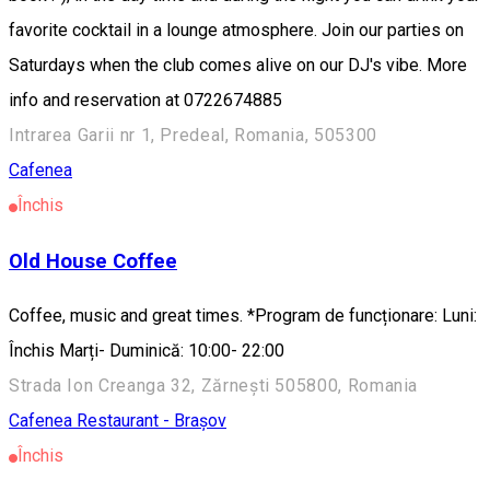
favorite cocktail in a lounge atmosphere. Join our parties on
Saturdays when the club comes alive on our DJ's vibe. More
info and reservation at 0722674885
Intrarea Garii nr 1, Predeal, Romania, 505300
Cafenea
Închis
Old House Coffee
Coffee, music and great times. *Program de funcționare: Luni:
Închis Marți- Duminică: 10:00- 22:00
Strada Ion Creanga 32, Zărnești 505800, Romania
Cafenea
Restaurant - Brașov
Închis