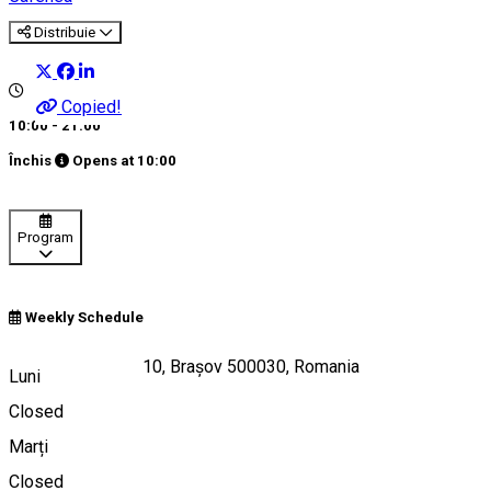
Distribuie
Copied!
10:00 - 21:00
Închis
Opens at
10:00
Program
Weekly Schedule
Strada Republicii 10, Brașov 500030, Romania
Luni
Closed
Marți
Hartă
Closed