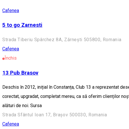
Cafenea
5 to go Zarnesti
Strada Tiberiu Spârchez 8A, Zărnești 505800, Romania
Cafenea
Închis
13 Pub Brasov
Deschis în 2012, inițial în Constanța, Club 13 a reprezentat dese
corectat, upgradat, completat mereu, ca să oferim clienților no
alături de noi. Sursa
Strada Sfântul Ioan 17, Brașov 500030, Romania
Cafenea