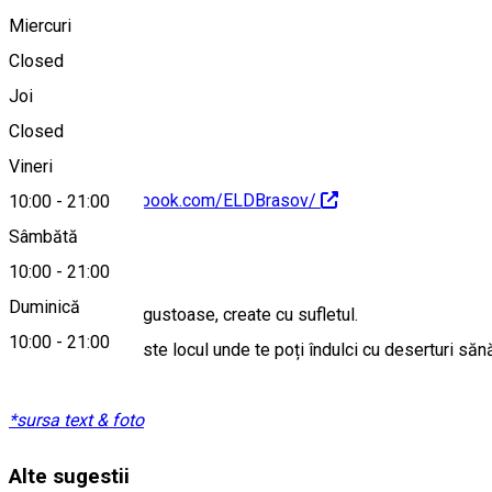
Miercuri
Closed
+40 756 063 888
Joi
Closed
Vineri
https://www.facebook.com/ELDBrasov/
10:00
-
21:00
Sâmbătă
Despre
10:00
-
21:00
Duminică
Rețete autentice, gustoase, create cu sufletul.
10:00
-
21:00
Emma La Dolce este locul unde te poți îndulci cu deserturi sănăt
*sursa text & foto
Alte sugestii