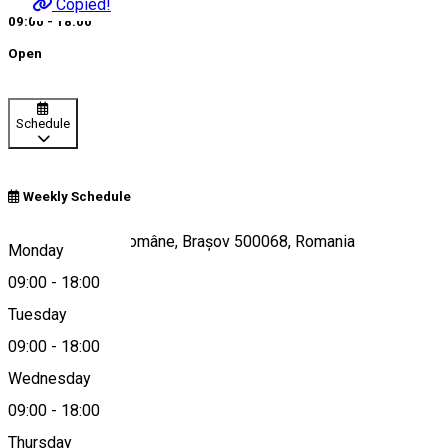
Copied!
09:00 - 18:00
Open
Schedule
Weekly Schedule
Strada Bisericii Române, Brașov 500068, Romania
Monday
09:00
-
18:00
Tuesday
Map
09:00
-
18:00
Wednesday
09:00
-
18:00
0775 234 220
Thursday