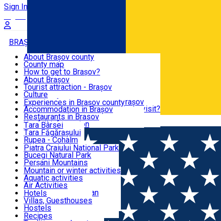
Sign In
Sign Up Free
BRAȘOV COUNTY
About Brașov county
County map
BRAȘOV
How to get to Brașov?
Tourist Information Centers
About Brașov
Tourist Guides
Tourist attraction - Brașov
EXPERIENCES
Brașov Tourism Recommendations
Culture
Historical tourist attractions
Tourist Information Center - Brașov
Experiences in Brașov county
What would a local recommend to visit?
Accommodation in Brașov
DESTINATIONS
Tourism news Brașov
Restaurants in Brasov
Română
Restaurants
Usefull information
Țara Bârsei
Țara Făgărașului
NATURE
Rupea - Cohalm
ECO Destinations
Piatra Craiului National Park
Bucegi Natural Park
ACTIVE TOURISM
Perșani Mountains
Făgăraș Mountains
Mountain or winter activities
Postăvarul Peak
Aquatic activities
ACCOMMODATION
Măgura Codlei
Air Activities
Ciucaș Mountains
Adventure, Equestrian
Hotels
Protected areas
Cycling, Running
Villas, Guesthouses
CULTURAL HERITAGE
Other natural attractions
Other activities
Hostels
Speoturism
Cottages
Recipes