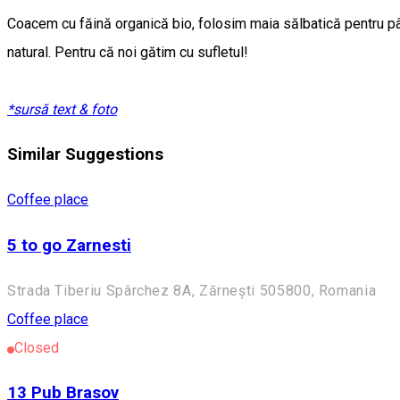
Coacem cu făină organică bio, folosim maia sălbatică pentru pâin
natural. Pentru că noi gătim cu sufletul!
*sursă text & foto
Similar Suggestions
Coffee place
5 to go Zarnesti
Strada Tiberiu Spârchez 8A, Zărnești 505800, Romania
Coffee place
Closed
13 Pub Brasov