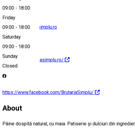
09:00
-
18:00
Friday
contact@brutariasimplu.ro
09:00
-
18:00
Saturday
09:00
-
18:00
Sunday
http://www.brutariasimplu.ro/
Closed
https://www.facebook.com/BrutariaSimplu/
About
Pâine dospită natural, cu maia. Patiserie și dulciuri din ingredi