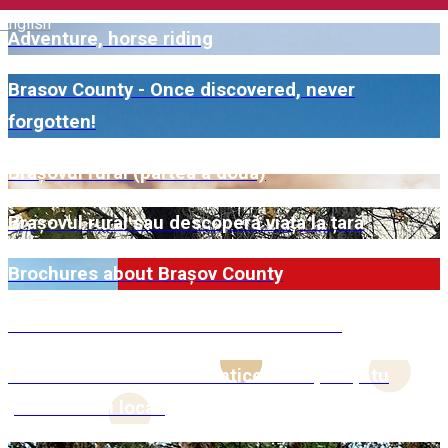
English
Adventure, horse riding
Brasov County - Once discovered, never
forgotten!
Brașovul rural (partea a doua)
Brașovul rural sau descoperă viața la țară
Brochures about Brașov County
Bucate de duminică sau de sărbătoare
Cadouri de Crăciun Autentice - Susține și tu
producătorii locali