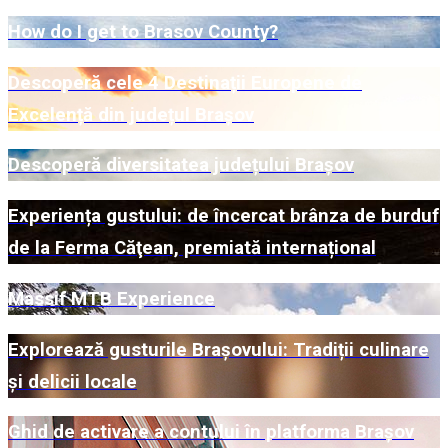
How do I get to Brasov County?
Descoperă cele 4 Destinații Europene de
Excelență din județul Brașov
Descoperă diversitatea județului Brașov
Experiența gustului: de încercat brânza de burduf
de la Ferma Căţean, premiată internațional
Massif MTB Experience
Explorează gusturile Brașovului: Tradiții culinare
și delicii locale
Ghid de activare a contului în platforma Brașov