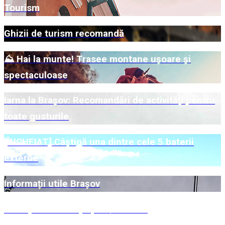
Tourism
Ghizii de turism recomandă
⛰️ Hai la munte! Trasee montane ușoare și
spectaculoase
Iarna la Brașov: Recomandări de activități pentru
toate gusturile
[ÎNCHEIAT] Câștigă una dintre cele 5 baterii
externe
Informații utile Brașov
Întâmpinarea oaspeților / Băuturi