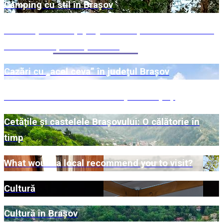
Camping cu stil în Brașov
Câteva plăcinte și prăjituri din Șcheii secolului al
XIX-lea: Marțea cu plăcinte
Cazări cu „acel ceva” în județul Brașov
Central Mountains - De la Alpi la Carpați
Cetățile și castelele Brașovului: O călătorie în
timp
What would a local recommend you to visit?
Cultură
Cultură în Brașov