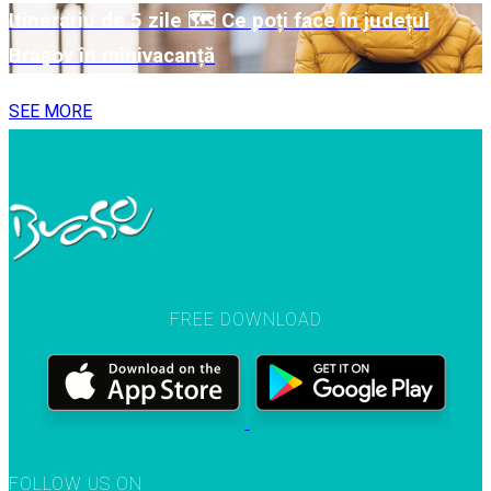
Itinerariu de 5 zile 🗺 Ce poți face în județul
Brașov în minivacanță
SEE MORE
FREE DOWNLOAD
FOLLOW US ON