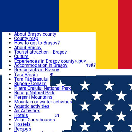
Sign In
Sign Up Free
BRAȘOV COUNTY
About Brașov county
County map
BRAȘOV
How to get to Brașov?
Tourist Information Centers
About Brașov
Tourist Guides
Tourist attraction - Brașov
EXPERIENCES
Brașov Tourism Recommendations
Culture
Historical tourist attractions
Tourist Information Center - Brașov
Experiences in Brașov county
What would a local recommend to visit?
Accommodation in Brașov
DESTINATIONS
Tourism news Brașov
Restaurants in Brasov
Română
Restaurants
Usefull information
Țara Bârsei
Țara Făgărașului
NATURE
Rupea - Cohalm
ECO Destinations
Piatra Craiului National Park
Bucegi Natural Park
ACTIVE TOURISM
Perșani Mountains
Făgăraș Mountains
Mountain or winter activities
Postăvarul Peak
Aquatic activities
ACCOMMODATION
Măgura Codlei
Air Activities
Ciucaș Mountains
Adventure, Equestrian
Hotels
Protected areas
Cycling, Running
Villas, Guesthouses
CULTURAL HERITAGE
Other natural attractions
Other activities
Hostels
Speoturism
Cottages
Recipes