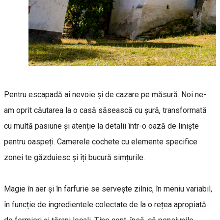
Pentru escapadă ai nevoie și de cazare pe măsură. Noi ne-
am oprit căutarea la o casă săsească cu șură, transformată
cu multă pasiune și atenție la detalii într-o oază de liniște
pentru oaspeți. Camerele cochete cu elemente specifice
zonei te găzduiesc și îți bucură simțurile.
Magie în aer și în farfurie se servește zilnic, în meniu variabil,
în funcție de ingredientele colectate de la o rețea apropiată