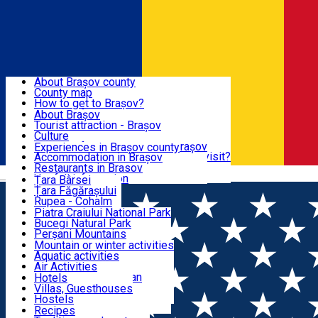
Sign In
Sign Up Free
BRAȘOV COUNTY
About Brașov county
County map
BRAȘOV
How to get to Brașov?
Tourist Information Centers
About Brașov
Tourist Guides
Tourist attraction - Brașov
EXPERIENCES
Brașov Tourism Recommendations
Culture
Historical tourist attractions
Tourist Information Center - Brașov
Experiences in Brașov county
What would a local recommend to visit?
Accommodation in Brașov
DESTINATIONS
Tourism news Brașov
Restaurants in Brasov
Română
Restaurants
Usefull information
Țara Bârsei
Țara Făgărașului
NATURE
Rupea - Cohalm
ECO Destinations
Piatra Craiului National Park
Bucegi Natural Park
ACTIVE TOURISM
Perșani Mountains
Făgăraș Mountains
Mountain or winter activities
Postăvarul Peak
Aquatic activities
ACCOMMODATION
Măgura Codlei
Air Activities
Ciucaș Mountains
Adventure, Equestrian
Hotels
Protected areas
Cycling, Running
Villas, Guesthouses
CULTURAL HERITAGE
Other natural attractions
Other activities
Hostels
Speoturism
Cottages
Recipes