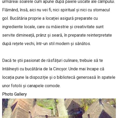
urmăreai soarele cum apune după paiele uscate ale câmpului.
Flămând, însă, aici nu vei fi, nici spiritual și nici cu stomacul
gol. Bucătăria proprie a locației asigură preparate cu
ingrediente locale, care cu măiestrie și creativitate sunt
servite dimineață, prânz și seară, în preparate reinterpretate
după rețete vechi, într-un stil modern și sănătos.
Dacă te știi pasionat de răsfățuri culinare, trebuie să te
întâlnești cu bucătăria de la Cincșor. Unde mai încape că
locația pune la dispoziție și o bibliotecă generoasă în spatele
unor fotolii și canapele comode.
Photo Gallery