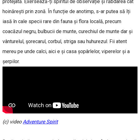
protejată. Exersează-ți spiritul de observație și răbdarea cât
hoinărești prin zonă. În funcție de anotimp, s-ar putea să îți
iasă în cale specii rare din fauna și flora locală, precum
coacăzul negru, bulbucii de munte, curechiul de munte dar și
vânturelul, şorecarul, corbul, striga sau huhurezul. Fii atent
mereu pe unde calci, aici e și casa șopârlelor, viperelor și a
șerpilor.
(c) video
Adventure Spirit