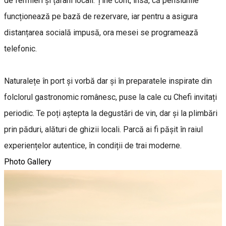
de fermieri și țărani locali. Ține cont, însă, că pensiunile
funcționează pe bază de rezervare, iar pentru a asigura
distanțarea socială impusă, ora mesei se programează
telefonic.
Naturalețe în port și vorbă dar și în preparatele inspirate din
folclorul gastronomic românesc, puse la cale cu Chefi invitați
periodic. Te poți aștepta la degustări de vin, dar și la plimbări
prin păduri, alături de ghizii locali. Parcă ai fi pășit în raiul
experiențelor autentice, în condiții de trai moderne.
Photo Gallery