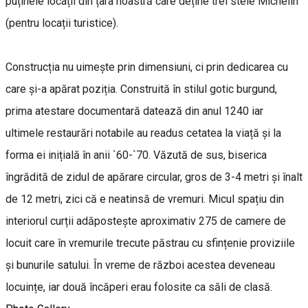
puținele locații din țara noastră care deține trei stele Michelin
(pentru locații turistice).
Construcția nu uimește prin dimensiuni, ci prin dedicarea cu
care și-a apărat poziția. Construită în stilul gotic burgund,
prima atestare documentară datează din anul 1240 iar
ultimele restaurări notabile au readus cetatea la viață și la
forma ei inițială în anii `60-`70. Văzută de sus, biserica
îngrădită de zidul de apărare circular, gros de 3-4 metri și înalt
de 12 metri, zici că e neatinsă de vremuri. Micul spațiu din
interiorul curții adăpostește aproximativ 275 de camere de
locuit care în vremurile trecute păstrau cu sfințenie proviziile
și bunurile satului. În vreme de război acestea deveneau
locuințe, iar două încăperi erau folosite ca săli de clasă.