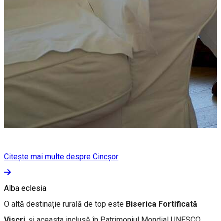
Citește mai multe despre Cincșor
Alba eclesia
O altă destinație rurală de top este
Biserica Fortificată
Viscri
, și aceasta inclusă în Patrimoniul Mondial UNESCO
.