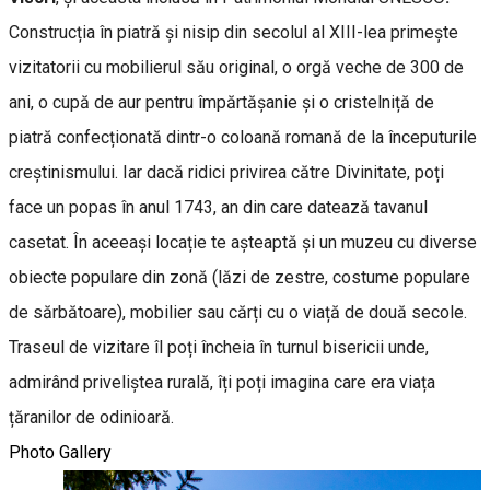
Construcția în piatră și nisip din secolul al XIII-lea primește
vizitatorii cu mobilierul său original, o orgă veche de 300 de
ani, o cupă de aur pentru împărtășanie și o cristelniță de
piatră confecționată dintr-o coloană romană de la începuturile
creștinismului. Iar dacă ridici privirea către Divinitate, poți
face un popas în anul 1743, an din care datează tavanul
casetat. În aceeași locație te așteaptă și un muzeu cu diverse
obiecte populare din zonă (lăzi de zestre, costume populare
de sărbătoare), mobilier sau cărți cu o viață de două secole.
Traseul de vizitare îl poți încheia în turnul bisericii unde,
admirând priveliștea rurală, îți poți imagina care era viața
țăranilor de odinioară.
Photo Gallery