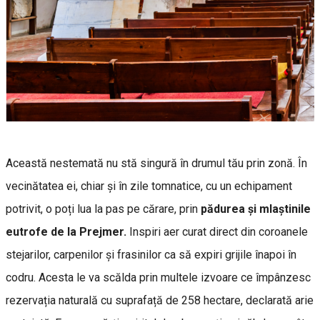
Această nestemată nu stă singură în drumul tău prin zonă. În
vecinătatea ei, chiar și în zile tomnatice, cu un echipament
potrivit, o poți lua la pas pe cărare, prin
pădurea și mlaștinile
eutrofe de la Prejmer.
Inspiri aer curat direct din coroanele
stejarilor, carpenilor și frasinilor ca să expiri grijile înapoi în
codru. Acesta le va scălda prin multele izvoare ce împânzesc
rezervația naturală cu suprafață de 258 hectare, declarată arie