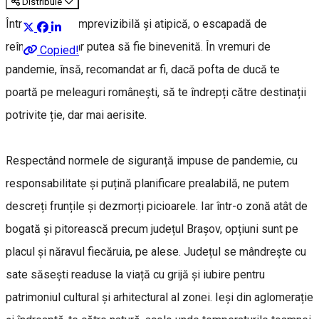
Distribuie
Într-o toamnă imprevizibilă și atipică, o escapadă de
reîncărcare s-ar putea să fie binevenită. În vremuri de
Copied!
pandemie, însă, recomandat ar fi, dacă pofta de ducă te
poartă pe meleaguri românești, să te îndrepți către destinații
potrivite ție, dar mai aerisite.
Respectând normele de siguranță impuse de pandemie, cu
responsabilitate și puțină planificare prealabilă, ne putem
descreți frunțile și dezmorți picioarele. Iar într-o zonă atât de
bogată și pitorească precum județul Brașov, opțiuni sunt pe
placul și năravul fiecăruia, pe alese. Județul se mândrește cu
sate săsești readuse la viață cu grijă și iubire pentru
patrimoniul cultural și arhitectural al zonei. Ieși din aglomerație