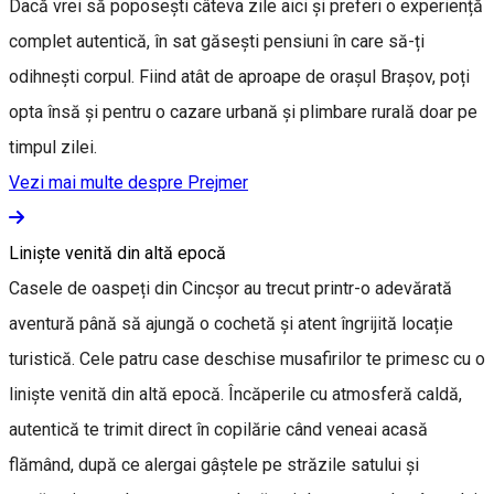
Dacă vrei să poposești câteva zile aici și preferi o experiență
complet autentică, în sat găsești pensiuni în care să-ți
odihnești corpul. Fiind atât de aproape de orașul Brașov, poți
opta însă și pentru o cazare urbană și plimbare rurală doar pe
timpul zilei.
Vezi mai multe despre Prejmer
Liniște venită din altă epocă
Casele de oaspeți din Cincșor au trecut printr-o adevărată
aventură până să ajungă o cochetă și atent îngrijită locație
turistică. Cele patru case deschise musafirilor te primesc cu o
liniște venită din altă epocă. Încăperile cu atmosferă caldă,
autentică te trimit direct în copilărie când veneai acasă
flămând, după ce alergai gâștele pe străzile satului și