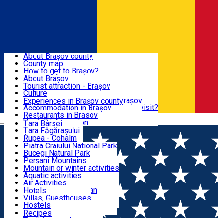
Sign In
Sign Up Free
BRAȘOV COUNTY
About Brașov county
County map
BRAȘOV
How to get to Brașov?
Tourist Information Centers
About Brașov
Tourist Guides
Tourist attraction - Brașov
EXPERIENCES
Brașov Tourism Recommendations
Culture
Historical tourist attractions
Tourist Information Center - Brașov
Experiences in Brașov county
What would a local recommend to visit?
Accommodation in Brașov
DESTINATIONS
Tourism news Brașov
Restaurants in Brasov
Română
Restaurants
Usefull information
Țara Bârsei
Țara Făgărașului
NATURE
Rupea - Cohalm
ECO Destinations
Piatra Craiului National Park
Bucegi Natural Park
ACTIVE TOURISM
Perșani Mountains
Făgăraș Mountains
Mountain or winter activities
Postăvarul Peak
Aquatic activities
ACCOMMODATION
Măgura Codlei
Air Activities
Ciucaș Mountains
Adventure, Equestrian
Hotels
Protected areas
Cycling, Running
Villas, Guesthouses
CULTURAL HERITAGE
Other natural attractions
Other activities
Hostels
Speoturism
Cottages
Recipes