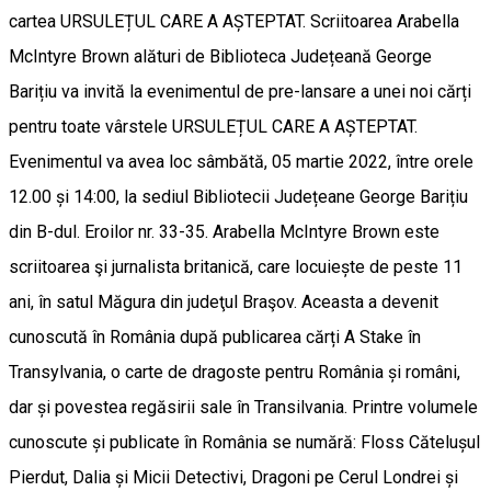
cartea URSULEȚUL CARE A AȘTEPTAT. Scriitoarea Arabella
McIntyre Brown alături de Biblioteca Județeană George
Barițiu va invită la evenimentul de pre-lansare a unei noi cărți
pentru toate vârstele URSULEȚUL CARE A AȘTEPTAT.
Evenimentul va avea loc sâmbătă, 05 martie 2022, între orele
12.00 și 14:00, la sediul Bibliotecii Județeane George Barițiu
din B-dul. Eroilor nr. 33-35. Arabella McIntyre Brown este
scriitoarea şi jurnalista britanică, care locuiește de peste 11
ani, în satul Măgura din judeţul Braşov. Aceasta a devenit
cunoscută în România după publicarea cărți A Stake în
Transylvania, o carte de dragoste pentru România și români,
dar și povestea regăsirii sale în Transilvania. Printre volumele
cunoscute și publicate în România se numără: Floss Cătelușul
Pierdut, Dalia și Micii Detectivi, Dragoni pe Cerul Londrei și