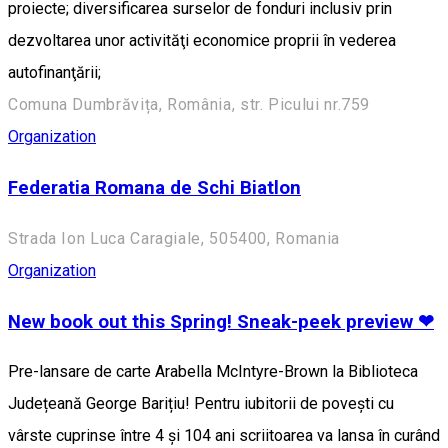
proiecte; diversificarea surselor de fonduri inclusiv prin
dezvoltarea unor activităţi economice proprii în vederea
autofinanţării;
Comuna Dumbrăvița, România, str. Picului nr.759
Organization
Federatia Romana de Schi Biatlon
Strada Ion Luca Caragiale, 505400, Romania
Organization
New book out this Spring! Sneak-peek preview ❤
Pre-lansare de carte Arabella McIntyre-Brown la Biblioteca
Județeană George Barițiu! Pentru iubitorii de povești cu
vârste cuprinse între 4 și 104 ani scriitoarea va lansa în curând