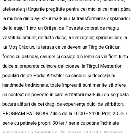
atelierele și târgurile pregătite pentru cei mici și cei mari, pâna
la muzica din playlist-ul mall-ului, la transformarea esplanadei
de la etajul 1 într-un Orășel de Poveste colorat de magia
vestitului omuleț de turtă dulce, a luminițelor, spiridușilor și a
lui Moș Crăciun, la terasa ce va deveni un Târg de Crăciun
feeric cu patinoar, carusel și căsuțe din lemn cu vin fiert, turtă
dulce și preparate culinare delicioase, la Târgul Meșterilor
populari de pe Podul Artiștilor cu cadouri și decorațiuni
handmade tradiționale, toate împreună sunt menite să ofere
un context de poveste în care vizitatorii mall-ului să se poată
bucura alături de cei dragi de experiențe dulci de sărbători.
PROGRAM PATINOAR Zilnic de la 10:00 - 21:00 Preț: 20 lei /
serie cu patinele proprii 30 lei / serie cu patine închiriate
Bulevardul 15 Noiembrie 78, Brașov 500097, Romania