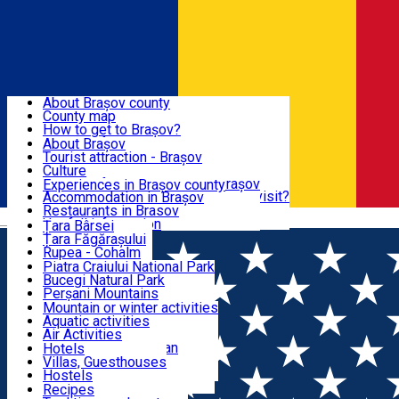
Sign In
Sign Up Free
BRAȘOV COUNTY
About Brașov county
County map
BRAȘOV
How to get to Brașov?
Tourist Information Centers
About Brașov
Tourist Guides
Tourist attraction - Brașov
EXPERIENCES
Brașov Tourism Recommendations
Culture
Historical tourist attractions
Tourist Information Center - Brașov
Experiences in Brașov county
What would a local recommend to visit?
Accommodation in Brașov
DESTINATIONS
Tourism news Brașov
Restaurants in Brasov
Română
Restaurants
Usefull information
Țara Bârsei
Țara Făgărașului
NATURE
Rupea - Cohalm
ECO Destinations
Piatra Craiului National Park
Bucegi Natural Park
ACTIVE TOURISM
Perșani Mountains
Făgăraș Mountains
Mountain or winter activities
Postăvarul Peak
Aquatic activities
ACCOMMODATION
Măgura Codlei
Air Activities
Ciucaș Mountains
Adventure, Equestrian
Hotels
Protected areas
Cycling, Running
Villas, Guesthouses
CULTURAL HERITAGE
Other natural attractions
Other activities
Hostels
Speoturism
Cottages
Recipes