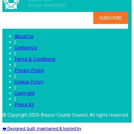
to our newsletter
About Us
|
Contact Us
|
Terms & Conditions
|
Privacy Policy
|
Cookie Policy
|
Copyright
|
Press Kit
© Copyright 2026 Brasov County Council. All rights reserved
❤️ Designed, built, maintained & hosted by