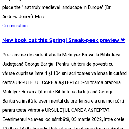
place the "last truly medieval landscape in Europe" (Dr.
Andrew Jones). More
Organization
New book out this Spring! Sneak-peek preview ❤
Pre-lansare de carte Arabella McIntyre-Brown la Biblioteca
Județeană George Barițiu! Pentru iubitorii de povești cu
vârste cuprinse între 4 și 104 ani scriitoarea va lansa în curând
cartea URSULEȚUL CARE A AȘTEPTAT. Scriitoarea Arabella
McIntyre Brown alături de Biblioteca Județeană George
Barițiu va invită la evenimentul de pre-lansare a unei noi cărți
pentru toate vârstele URSULEȚUL CARE A AȘTEPTAT.
Evenimentul va avea loc sâmbătă, 05 martie 2022, între orele
12.00 și 14:00, la sediul Bibliotecii Județeane George Barițiu