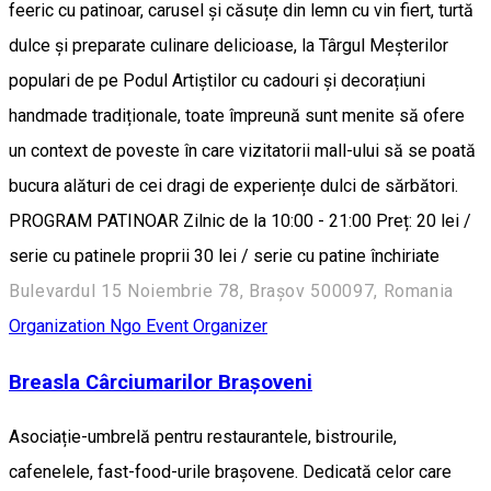
feeric cu patinoar, carusel și căsuțe din lemn cu vin fiert, turtă
dulce și preparate culinare delicioase, la Târgul Meșterilor
populari de pe Podul Artiștilor cu cadouri și decorațiuni
handmade tradiționale, toate împreună sunt menite să ofere
un context de poveste în care vizitatorii mall-ului să se poată
bucura alături de cei dragi de experiențe dulci de sărbători.
PROGRAM PATINOAR Zilnic de la 10:00 - 21:00 Preț: 20 lei /
serie cu patinele proprii 30 lei / serie cu patine închiriate
Bulevardul 15 Noiembrie 78, Brașov 500097, Romania
Organization
Ngo
Event Organizer
Breasla Cârciumarilor Brașoveni
Asociație-umbrelă pentru restaurantele, bistrourile,
cafenelele, fast-food-urile brașovene. Dedicată celor care