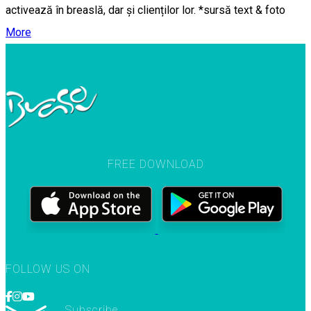
activează în breaslă, dar și clienților lor. *sursă text & foto
More
FREE DOWNLOAD
FOLLOW US ON
Subscribe