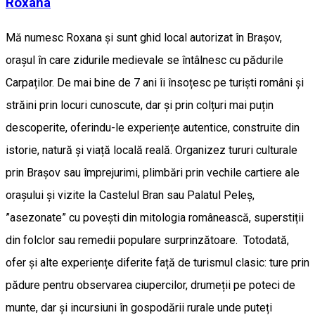
Roxana
Mă numesc Roxana și sunt ghid local autorizat în Brașov,
orașul în care zidurile medievale se întâlnesc cu pădurile
Carpaților. De mai bine de 7 ani îi însoțesc pe turiști români și
străini prin locuri cunoscute, dar și prin colțuri mai puțin
descoperite, oferindu-le experiențe autentice, construite din
istorie, natură și viață locală reală. Organizez tururi culturale
prin Brașov sau împrejurimi, plimbări prin vechile cartiere ale
orașului și vizite la Castelul Bran sau Palatul Peleș,
”asezonate” cu povești din mitologia românească, superstiții
din folclor sau remedii populare surprinzătoare. Totodată,
ofer și alte experiențe diferite față de turismul clasic: ture prin
pădure pentru observarea ciupercilor, drumeții pe poteci de
munte, dar și incursiuni în gospodării rurale unde puteți