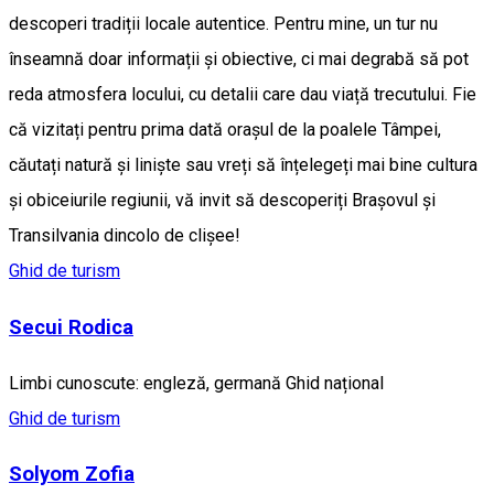
descoperi tradiții locale autentice. Pentru mine, un tur nu
înseamnă doar informații și obiective, ci mai degrabă să pot
reda atmosfera locului, cu detalii care dau viață trecutului. Fie
că vizitați pentru prima dată orașul de la poalele Tâmpei,
căutați natură și liniște sau vreți să înțelegeți mai bine cultura
și obiceiurile regiunii, vă invit să descoperiți Brașovul și
Transilvania dincolo de clișee!
Ghid de turism
Secui Rodica
Limbi cunoscute: engleză, germană Ghid național
Ghid de turism
Solyom Zofia