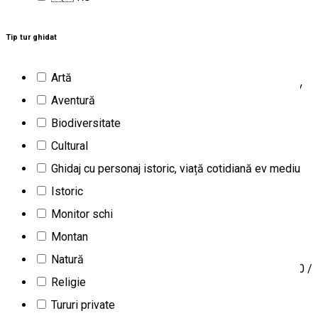
Închis
Tip tur ghidat
Perla
Artă
Sunt Gyongyi Bernath ( Perla) Lucrez ca ghid local, in Brasov
Aventură
si national pe cont propriu din 2007 , ca persoana juridica.
Biodiversitate
Experienta in : ghidaj cultural, tematic, arhitectural - istoric,
Cultural
rural in toata țara. Promovez frumusetile tarii mele, si
Ghidaj cu personaj istoric, viață cotidiană ev mediu
promovez mai ales obiectivele turistice orasului meu de
Istoric
suflet unde traiesc, Brasov. Va invit sa gustati si sa
Monitor schi
descoperiti impreuna cu mine frumusetile judetului Brasov.
Montan
Ghidez in limbile :engleza, olandeza si maghiara la cerere.
Natură
Tarifele variaza in functie de marimea grupului :intre 50 - 100 /
Religie
zi.
Tururi private
Ghid de turism