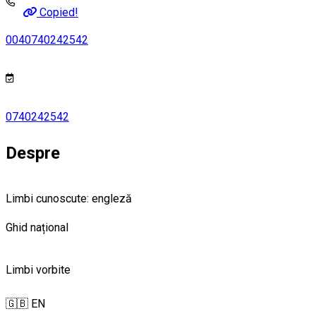
Copied!
0040740242542
0740242542
Despre
Limbi cunoscute: engleză
Ghid național
Limbi vorbite
🇬🇧 EN