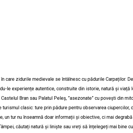
n care zidurile medievale se întâlnesc cu pădurile Carpaților. De m
ndu-le experiențe autentice, construite din istorie, natură și viață 
e la Castelul Bran sau Palatul Peleș, ”asezonate” cu povești din mi
e turismul clasic: ture prin pădure pentru observarea ciupercilor, 
ne, un tur nu înseamnă doar informații și obiective, ci mai degrabă
Tâmpei, căutați natură și liniște sau vreți să înțelegeți mai bine cul