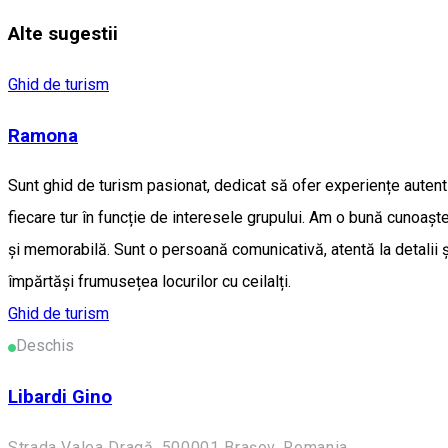
Alte sugestii
Ghid de turism
Ramona
Sunt ghid de turism pasionat, dedicat să ofer experiențe autentice
fiecare tur în funcție de interesele grupului. Am o bună cunoașter
și memorabilă. Sunt o persoană comunicativă, atentă la detalii ș
împărtăși frumusețea locurilor cu ceilalți.
Ghid de turism
Deschis
Libardi Gino
Strada Valea Dragă, 500001 Brașov, Romania