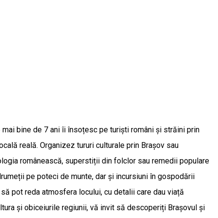
ai bine de 7 ani îi însoțesc pe turiști români și străini prin
locală reală. Organizez tururi culturale prin Brașov sau
tologia românească, superstiții din folclor sau remedii populare
drumeții pe poteci de munte, dar și incursiuni în gospodării
 să pot reda atmosfera locului, cu detalii care dau viață
tura și obiceiurile regiunii, vă invit să descoperiți Brașovul și