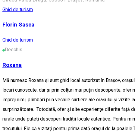
Ghid de turism
Florin Sasca
Ghid de turism
Deschis
Roxana
Mă numesc Roxana și sunt ghid local autorizat în Brașov, orașul î
locuri cunoscute, dar și prin colțuri mai puțin descoperite, oferi
împrejurimi, plimbări prin vechile cartiere ale orașului și vizit
surprinzătoare. Totodată, ofer și alte experiențe diferite față d
rurale unde puteți descoperi tradiții locale autentice. Pentru mi
trecutului. Fie că vizitați pentru prima dată orașul de la poalele 