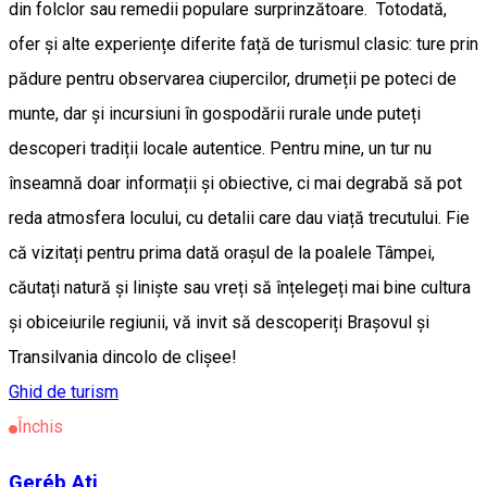
din folclor sau remedii populare surprinzătoare. Totodată,
ofer și alte experiențe diferite față de turismul clasic: ture prin
pădure pentru observarea ciupercilor, drumeții pe poteci de
munte, dar și incursiuni în gospodării rurale unde puteți
descoperi tradiții locale autentice. Pentru mine, un tur nu
înseamnă doar informații și obiective, ci mai degrabă să pot
reda atmosfera locului, cu detalii care dau viață trecutului. Fie
că vizitați pentru prima dată orașul de la poalele Tâmpei,
căutați natură și liniște sau vreți să înțelegeți mai bine cultura
și obiceiurile regiunii, vă invit să descoperiți Brașovul și
Transilvania dincolo de clișee!
Ghid de turism
Închis
Geréb Ati