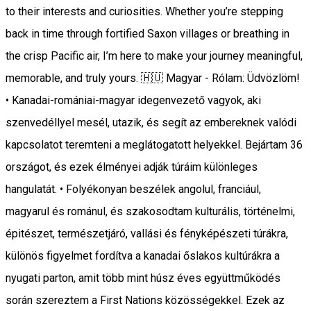
to their interests and curiosities. Whether you’re stepping
back in time through fortified Saxon villages or breathing in
the crisp Pacific air, I’m here to make your journey meaningful,
memorable, and truly yours. 🇭🇺 Magyar - Rólam: Üdvözlöm!
• Kanadai-romániai-magyar idegenvezető vagyok, aki
szenvedéllyel mesél, utazik, és segít az embereknek valódi
kapcsolatot teremteni a meglátogatott helyekkel. Bejártam 36
országot, és ezek élményei adják túráim különleges
hangulatát. • Folyékonyan beszélek angolul, franciául,
magyarul és románul, és szakosodtam kulturális, történelmi,
épitészet, természetjáró, vallási és fényképészeti túrákra,
különös figyelmet fordítva a kanadai őslakos kultúrákra a
nyugati parton, amit több mint húsz éves együttműködés
során szereztem a First Nations közösségekkel. Ezek az