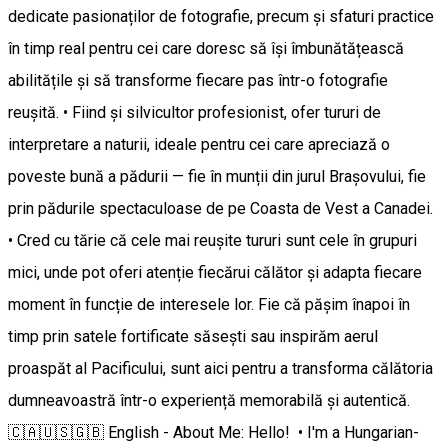
dedicate pasionaților de fotografie, precum și sfaturi practice
în timp real pentru cei care doresc să își îmbunătățească
abilitățile și să transforme fiecare pas într-o fotografie
reușită. • Fiind și silvicultor profesionist, ofer tururi de
interpretare a naturii, ideale pentru cei care apreciază o
poveste bună a pădurii — fie în munții din jurul Brașovului, fie
prin pădurile spectaculoase de pe Coasta de Vest a Canadei.
• Cred cu tărie că cele mai reușite tururi sunt cele în grupuri
mici, unde pot oferi atenție fiecărui călător și adapta fiecare
moment în funcție de interesele lor. Fie că pășim înapoi în
timp prin satele fortificate săsești sau inspirăm aerul
proaspăt al Pacificului, sunt aici pentru a transforma călătoria
dumneavoastră într-o experiență memorabilă și autentică.
🇨🇦🇺🇸🇬🇧 English - About Me: Hello! • I'm a Hungarian-