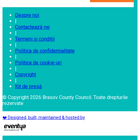
Despre noi
|
Contactează-ne
|
Termeni și condiții
|
Politica de confidențialitate
|
Politica de cookie-uri
|
Copyright
|
Kit de presă
© Copyright 2026 Brasov County Council. Toate drepturile
rezervate
❤️ Designed, built, maintained & hosted by