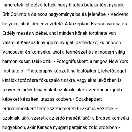
ismeretek lehetővé tették, hogy hiteles betekintést nyerjek
Brit Columbia őslakos hagyományaiba és jelenébe. • Kedvenc
helyeim, ahol idegenvezetek? A középkori Brassó városa és
Erdély mesés vidékei, ahol minden kőnek története van –
valamint Kanada lenyűgöző nyugati partvidéke, különösen
Vancouver és környéke, ahol a természet és a modern világ
harmonikusan találkozik. • Fotográfusként, a rangos New York
Institute of Photography képzett hallgatójaként, lehetőséget
kínálok fotózásra fókuszáló túrákra, vagy akár útközben is
szívesen adok tanácsokat azoknak, akik szeretnének jobb
képeket készíteni utazás közben. • Szakképzett
erdőmérnökként természetismereti túrákat is vezetek –
azoknak, akik szeretik az erdő meséit, akár a Brassó környéki
hegyekben, akár Kanada nyugati partjának zöld erdeiben. •