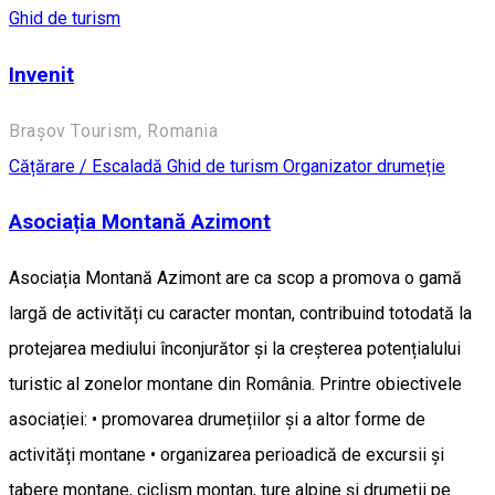
Ghid de turism
Invenit
Brașov Tourism, Romania
Cățărare / Escaladă
Ghid de turism
Organizator drumeție
Asociația Montană Azimont
Asociația Montană Azimont are ca scop a promova o gamă
largă de activități cu caracter montan, contribuind totodată la
protejarea mediului înconjurător și la creșterea potențialului
turistic al zonelor montane din România. Printre obiectivele
asociației: • promovarea drumețiilor și a altor forme de
activități montane • organizarea perioadică de excursii și
tabere montane, ciclism montan, ture alpine și drumeții pe