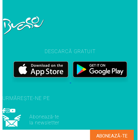
DESCARCĂ GRATUIT
URMĂREȘTE-NE PE
Abonează-te
la newsletter