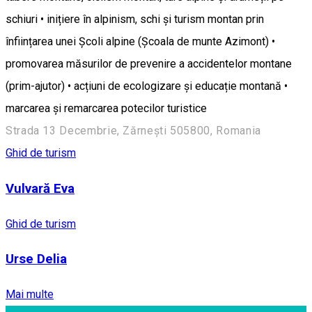
schiuri • inițiere în alpinism, schi și turism montan prin
înființarea unei Școli alpine (Școala de munte Azimont) •
promovarea măsurilor de prevenire a accidentelor montane
(prim-ajutor) • acțiuni de ecologizare și educație montană •
marcarea și remarcarea potecilor turistice
Strada 13 Decembrie, Zărnești 505800, Romania
Ghid de turism
Vulvară Eva
Ghid de turism
Urse Delia
Mai multe