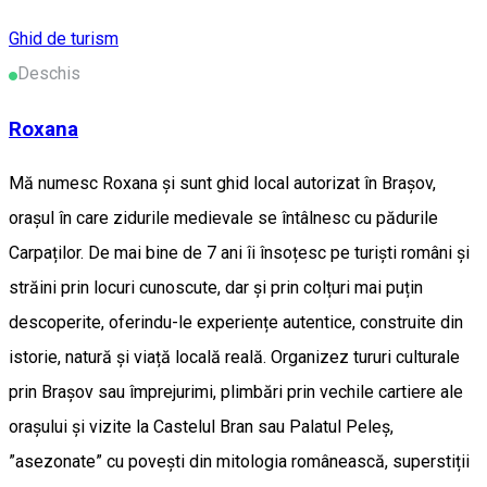
Ghid de turism
Deschis
Roxana
Mă numesc Roxana și sunt ghid local autorizat în Brașov,
orașul în care zidurile medievale se întâlnesc cu pădurile
Carpaților. De mai bine de 7 ani îi însoțesc pe turiști români și
străini prin locuri cunoscute, dar și prin colțuri mai puțin
descoperite, oferindu-le experiențe autentice, construite din
istorie, natură și viață locală reală. Organizez tururi culturale
prin Brașov sau împrejurimi, plimbări prin vechile cartiere ale
orașului și vizite la Castelul Bran sau Palatul Peleș,
”asezonate” cu povești din mitologia românească, superstiții