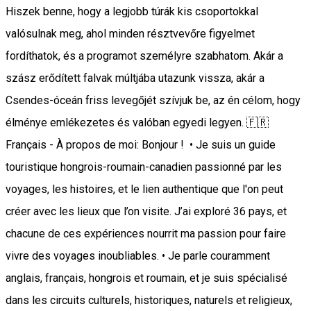
Hiszek benne, hogy a legjobb túrák kis csoportokkal
valósulnak meg, ahol minden résztvevőre figyelmet
fordíthatok, és a programot személyre szabhatom. Akár a
szász erődített falvak múltjába utazunk vissza, akár a
Csendes-óceán friss levegőjét szívjuk be, az én célom, hogy
élménye emlékezetes és valóban egyedi legyen. 🇫🇷
Français - À propos de moi: Bonjour ! • Je suis un guide
touristique hongrois-roumain-canadien passionné par les
voyages, les histoires, et le lien authentique que l'on peut
créer avec les lieux que l’on visite. J’ai exploré 36 pays, et
chacune de ces expériences nourrit ma passion pour faire
vivre des voyages inoubliables. • Je parle couramment
anglais, français, hongrois et roumain, et je suis spécialisé
dans les circuits culturels, historiques, naturels et religieux,