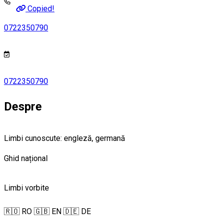
Copied!
0722350790
0722350790
Despre
Limbi cunoscute: engleză, germană
Ghid național
Limbi vorbite
🇷🇴 RO
🇬🇧 EN
🇩🇪 DE