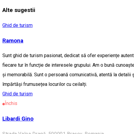
Alte sugestii
Ghid de turism
Ramona
Sunt ghid de turism pasionat, dedicat să ofer experiențe autentice
fiecare tur în funcție de interesele grupului. Am o bună cunoașter
și memorabilă. Sunt o persoană comunicativă, atentă la detalii ș
împărtăși frumusețea locurilor cu ceilalți.
Ghid de turism
Închis
Libardi Gino
Strada Valea Dragă, 500001 Brașov, Romania