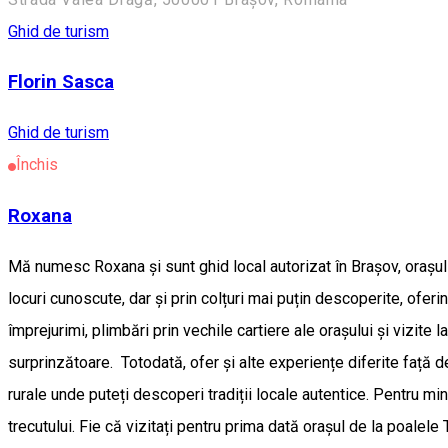
Ghid de turism
Florin Sasca
Ghid de turism
Închis
Roxana
Mă numesc Roxana și sunt ghid local autorizat în Brașov, orașul î
locuri cunoscute, dar și prin colțuri mai puțin descoperite, oferi
împrejurimi, plimbări prin vechile cartiere ale orașului și vizit
surprinzătoare. Totodată, ofer și alte experiențe diferite față d
rurale unde puteți descoperi tradiții locale autentice. Pentru mi
trecutului. Fie că vizitați pentru prima dată orașul de la poalele 