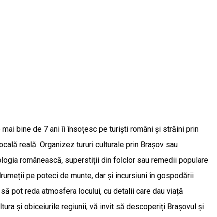
ai bine de 7 ani îi însoțesc pe turiști români și străini prin
locală reală. Organizez tururi culturale prin Brașov sau
tologia românească, superstiții din folclor sau remedii populare
drumeții pe poteci de munte, dar și incursiuni în gospodării
 să pot reda atmosfera locului, cu detalii care dau viață
tura și obiceiurile regiunii, vă invit să descoperiți Brașovul și