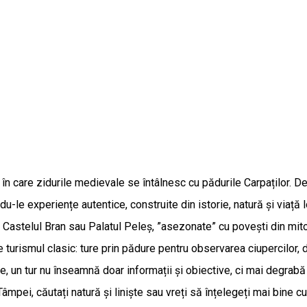
n care zidurile medievale se întâlnesc cu pădurile Carpaților. De m
ndu-le experiențe autentice, construite din istorie, natură și viață 
e la Castelul Bran sau Palatul Peleș, ”asezonate” cu povești din mi
e turismul clasic: ture prin pădure pentru observarea ciupercilor, 
ne, un tur nu înseamnă doar informații și obiective, ci mai degrabă
Tâmpei, căutați natură și liniște sau vreți să înțelegeți mai bine cul