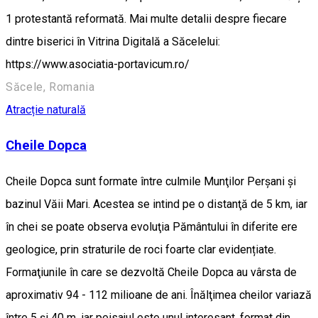
1 protestantă reformată. Mai multe detalii despre fiecare
dintre biserici în Vitrina Digitală a Săcelelui:
https://www.asociatia-portavicum.ro/
Săcele, Romania
Atracție naturală
Cheile Dopca
Cheile Dopca sunt formate între culmile Munţilor Perşani şi
bazinul Văii Mari. Acestea se intind pe o distanţă de 5 km, iar
în chei se poate observa evoluţia Pământului în diferite ere
geologice, prin straturile de roci foarte clar evidențiate.
Formaţiunile în care se dezvoltă Cheile Dopca au vârsta de
aproximativ 94 - 112 milioane de ani. Înălţimea cheilor variază
între 5 şi 40 m, iar peisajul este unul interesant, format din