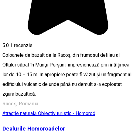
5.0
1 recenzie
Coloanele de bazalt de la Racoş, din frumosul defileu al
Oltului săpat în Munţii Perşani, impresionează prin înălțimea
lor de 10 – 15 m. În apropiere poate fi văzut şi un fragment al
edificiului vulcanic de unde până nu demult s-a exploatat
zgura bazaltică.
Racoș, România
Atracție naturală
Obiectiv turistic - Homorod
Dealurile Homoroadelor