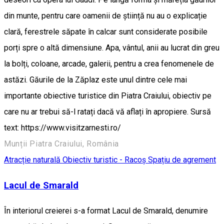
din munte, pentru care oamenii de știință nu au o explicație
clară, ferestrele săpate în calcar sunt considerate posibile
porți spre o altă dimensiune. Apa, vântul, anii au lucrat din greu
la bolți, coloane, arcade, galerii, pentru a crea fenomenele de
astăzi. Găurile de la Zăplaz este unul dintre cele mai
importante obiective turistice din Piatra Craiului, obiectiv pe
care nu ar trebui să-l ratați dacă vă aflați în apropiere. Sursă
text: https://www.visitzarnesti.ro/
Munții Piatra Craiului, România
Atracție naturală
Obiectiv turistic - Racoș
Spațiu de agrement
Lacul de Smarald
În interiorul creierei s-a format Lacul de Smarald, denumire