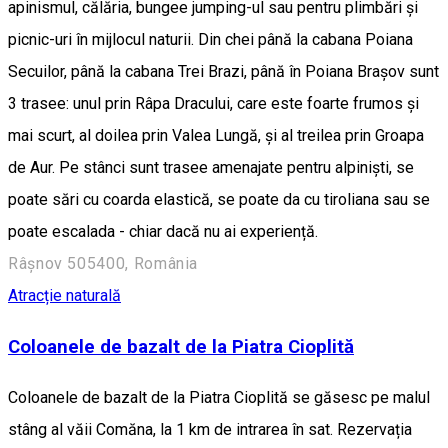
apinismul, călăria, bungee jumping-ul sau pentru plimbări și
picnic-uri în mijlocul naturii. Din chei până la cabana Poiana
Secuilor, până la cabana Trei Brazi, până în Poiana Brașov sunt
3 trasee: unul prin Râpa Dracului, care este foarte frumos și
mai scurt, al doilea prin Valea Lungă, și al treilea prin Groapa
de Aur. Pe stânci sunt trasee amenajate pentru alpiniști, se
poate sări cu coarda elastică, se poate da cu tiroliana sau se
poate escalada - chiar dacă nu ai experiență.
Râșnov 505400, România
Atracție naturală
Coloanele de bazalt de la Piatra Cioplită
Coloanele de bazalt de la Piatra Cioplită se găsesc pe malul
stâng al văii Comăna, la 1 km de intrarea în sat. Rezervația