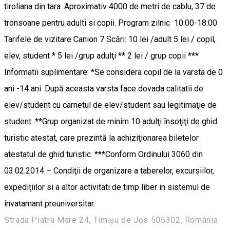
tiroliana din tara. Aproximativ 4000 de metri de cablu, 37 de
tronsoane pentru adulti si copii. Program zilnic 10:00-18:00
Tarifele de vizitare Canion 7 Scări: 10 lei /adult 5 lei / copil,
elev, student * 5 lei /grup adulţi ** 2 lei / grup copii ***
Informatii suplimentare: *Se considera copil de la varsta de 0
ani -14 ani. După aceasta varsta face dovada calitatii de
elev/student cu carnetul de elev/student sau legitimaţie de
student. **Grup organizat de minim 10 adulţi însoţiţi de ghid
turistic atestat, care prezintă la achiziţionarea biletelor
atestatul de ghid turistic. ***Conform Ordinului 3060 din
03.02.2014 – Condiţii de organizare a taberelor, excursiilor,
expediţiilor si a altor activitati de timp liber in sistemul de
invatamant preuniversitar.
Strada Piatra Mare 24, Timișu de Jos 505302, România