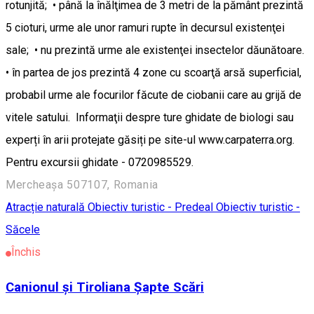
rotunjită; • până la înălţimea de 3 metri de la pământ prezintă
5 cioturi, urme ale unor ramuri rupte în decursul existenţei
sale; • nu prezintă urme ale existenţei insectelor dăunătoare.
• în partea de jos prezintă 4 zone cu scoarţă arsă superficial,
probabil urme ale focurilor făcute de ciobanii care au grijă de
vitele satului. Informaţii despre ture ghidate de biologi sau
experți în arii protejate găsiți pe site-ul www.carpaterra.org.
Pentru excursii ghidate - 0720985529.
Mercheașa 507107, Romania
Atracție naturală
Obiectiv turistic - Predeal
Obiectiv turistic -
Săcele
Închis
Canionul și Tiroliana Șapte Scări