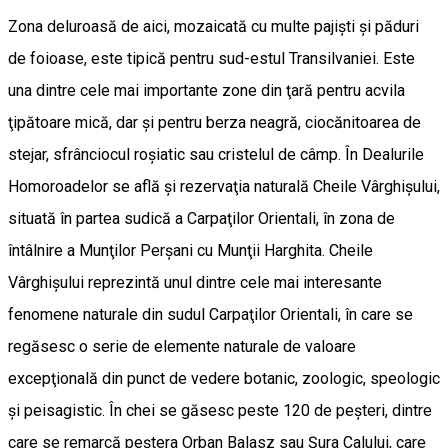
Zona deluroasă de aici, mozaicată cu multe pajişti şi păduri
de foioase, este tipică pentru sud-estul Transilvaniei. Este
una dintre cele mai importante zone din ţară pentru acvila
ţipătoare mică, dar și pentru berza neagră, ciocănitoarea de
stejar, sfrânciocul roşiatic sau cristelul de câmp. În Dealurile
Homoroadelor se află şi rezervaţia naturală Cheile Vârghișului,
situată în partea sudică a Carpaţilor Orientali, în zona de
întâlnire a Munţilor Perşani cu Munţii Harghita. Cheile
Vârghişului reprezintă unul dintre cele mai interesante
fenomene naturale din sudul Carpaţilor Orientali, în care se
regăsesc o serie de elemente naturale de valoare
excepţională din punct de vedere botanic, zoologic, speologic
și peisagistic. În chei se găsesc peste 120 de peșteri, dintre
care se remarcă peștera Orban Balasz sau Șura Calului, care