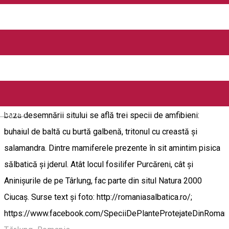
Situată în sud-estul judeţului Braşov, la poalele muntelui
Ciucaş, acestă zonă adăposteste o comunitate importantă de
anin, după cum îi spune şi numele. Pe lângă aninul care
vegetează în asociere cu frasinul, o să fim surprinşi să găsim
aici un număr de nu mai puțin de 3.000 de alte specii de
plante, dintre care amintim: bulbuc de munte, ciuboţica cucului
de munte, roiniţă, brânduşă de toamnă, sisinel de munte. La
English
baza desemnării sitului se află trei specii de amfibieni:
buhaiul de baltă cu burtă galbenă, tritonul cu creastă și
salamandra. Dintre mamiferele prezente în sit amintim pisica
sălbatică şi jderul. Atât locul fosilifer Purcăreni, cât și
Aninișurile de pe Târlung, fac parte din situl Natura 2000
Ciucaș. Surse text și foto: http://romaniasalbatica.ro/;
https://www.facebook.com/SpeciiDePlanteProtejateDinRoman