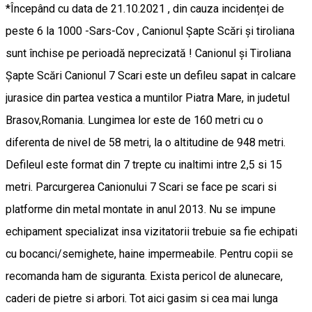
*Începând cu data de 21.10.2021 , din cauza incidenței de
peste 6 la 1000 -Sars-Cov , Canionul Șapte Scări și tiroliana
sunt închise pe perioadă neprecizată ! Canionul și Tiroliana
Șapte Scări Canionul 7 Scari este un defileu sapat in calcare
jurasice din partea vestica a muntilor Piatra Mare, in judetul
Brasov,Romania. Lungimea lor este de 160 metri cu o
diferenta de nivel de 58 metri, la o altitudine de 948 metri.
Defileul este format din 7 trepte cu inaltimi intre 2,5 si 15
metri. Parcurgerea Canionului 7 Scari se face pe scari si
platforme din metal montate in anul 2013. Nu se impune
echipament specializat insa vizitatorii trebuie sa fie echipati
cu bocanci/semighete, haine impermeabile. Pentru copii se
recomanda ham de siguranta. Exista pericol de alunecare,
caderi de pietre si arbori. Tot aici gasim si cea mai lunga