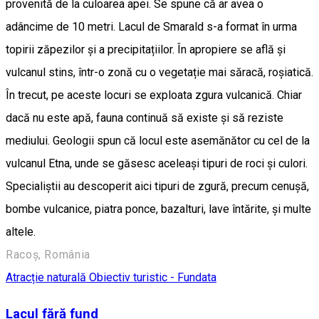
provenită de la culoarea apei. Se spune că ar avea o
adâncime de 10 metri. Lacul de Smarald s-a format în urma
topirii zăpezilor și a precipitațiilor. În apropiere se află și
vulcanul stins, într-o zonă cu o vegetație mai săracă, roșiatică.
În trecut, pe aceste locuri se exploata zgura vulcanică. Chiar
dacă nu este apă, fauna continuă să existe și să reziste
mediului. Geologii spun că locul este asemănător cu cel de la
vulcanul Etna, unde se găsesc aceleași tipuri de roci și culori.
Specialiștii au descoperit aici tipuri de zgură, precum cenușă,
bombe vulcanice, piatra ponce, bazalturi, lave întărite, și multe
altele.
Racoș, România
Atracție naturală
Obiectiv turistic - Fundata
Lacul fără fund