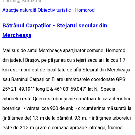
Tărlung, Romania
Atracție naturală
Obiectiv turistic - Homorod
Bătrânul Carpaților - Stejarul secular din
Mercheașa
Mai sus de satul Mercheaşa aparţinător comunei Homorod
din judeţul Braşov, pe păşunea cu stejari seculari, la cca 1.7
km est - nord est de localitate se află Stejarul din Mercheaşa
sau Bătrânul Carpaţilor. El are următoarele coordonate GPS:
25º 21' 49.191" long E & 46º 03' 59.047" lat N. Specia
arborelui este Quercus robur şi are următoarele caracteristici
botanice: • vârsta: cca 900 de ani; • circumferinţa măsurată la
(înăltimea de) 1,3 m de la pământ: 9.3 m; • înălţimea arborelui
este de 21.3 m şi are o coroană aproape întreagă, frumos