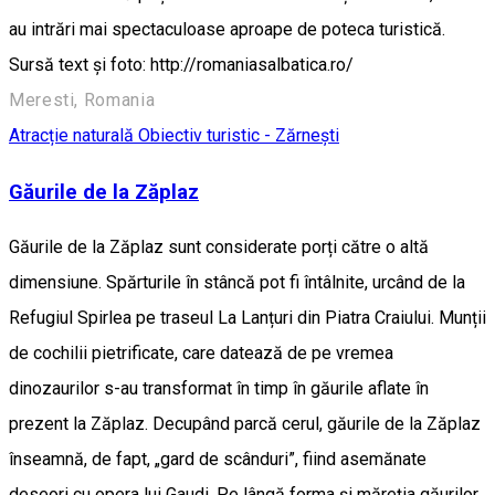
au intrări mai spectaculoase aproape de poteca turistică.
Sursă text și foto: http://romaniasalbatica.ro/
Meresti, Romania
Atracție naturală
Obiectiv turistic - Zărnești
Găurile de la Zăplaz
Găurile de la Zăplaz sunt considerate porți către o altă
dimensiune. Spărturile în stâncă pot fi întâlnite, urcând de la
Refugiul Spirlea pe traseul La Lanțuri din Piatra Craiului. Munții
de cochilii pietrificate, care datează de pe vremea
dinozaurilor s-au transformat în timp în găurile aflate în
prezent la Zăplaz. Decupând parcă cerul, găurile de la Zăplaz
înseamnă, de fapt, „gard de scânduri”, fiind asemănate
deseori cu opera lui Gaudi. Pe lângă forma și măreția găurilor