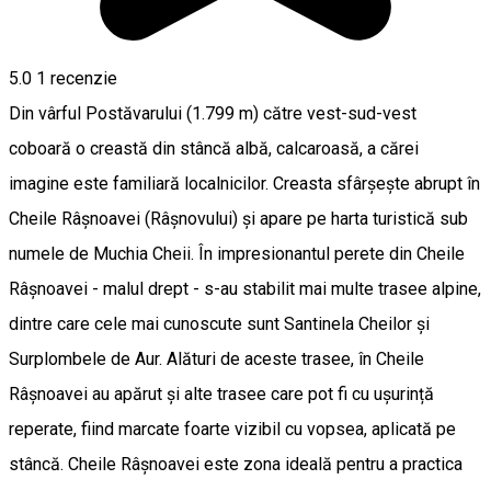
5.0
1 recenzie
Din vârful Postăvarului (1.799 m) către vest-sud-vest
coboară o creastă din stâncă albă, calcaroasă, a cărei
imagine este familiară localnicilor. Creasta sfârșește abrupt în
Cheile Râșnoavei (Râșnovului) și apare pe harta turistică sub
numele de Muchia Cheii. În impresionantul perete din Cheile
Râșnoavei - malul drept - s-au stabilit mai multe trasee alpine,
dintre care cele mai cunoscute sunt Santinela Cheilor și
Surplombele de Aur. Alături de aceste trasee, în Cheile
Râșnoavei au apărut și alte trasee care pot fi cu ușurință
reperate, fiind marcate foarte vizibil cu vopsea, aplicată pe
stâncă. Cheile Râşnoavei este zona ideală pentru a practica