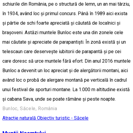
schiurile din România, pe o structură de lemn, un an mai târziu,
în 1934, având loc și primul concurs. Până în 1989 aici exista
și pârtie de schi foarte apreciată și căutată de localnici și
brașoveni. Astăzi muntele Bunloc este una din zonele cele
mai căutate și apreciate de parapantiști. În zonă există și un
telescaun care deservește iubitorii de parapantă și pe cei
care doresc să urce muntele fără efort. Din anul 2016 muntele
Bunloc a devenit un loc apreciat și de alergătorii montani, aici
având loc o probă de alergare montană pe verticală în cadrul
unui festival de sporturi montane. La 1.000 m altitudine există
și cabana Sava, unde se poate rămâne și peste noapte.
Bunloc, Săcele, România
Atracție naturală
Obiectiv turistic - Săcele