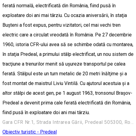
ferată normală, electrificată din România, fiind pusă în
exploatare doi ani mai târziu. Cu ocazia aniversării, în staţia
Buşteni a fost expus, pentru vizitatori, cel mai vechi tren
electric care a circulat vreodată în România. Pe 27 decembrie
1960, istoria CFR-ului avea să se schimbe odată cu montarea,
în staţia Predeal, a primului stâlp electrificat, un nou sistem de
tracţiune a trenurilor menit să uşureze transportul pe calea
ferată. Stâlpul este un turn metalic de 20 metri înălţime şi a
fost montat de maistrul Liviu Vintilă. Cu ajutorul acestuia şi a
altor stâlpi de acest gen, pe 1 august 1963, tronsonul Braşov-
Predeal a devenit prima cale ferată electrificată din România,
fiind pusă în exploatare doi ani mai târziu.
Gara CFR Nr.1, Strada Intrarea Gării, Predeal 505300, Romania
Obiectiv turistic - Predeal