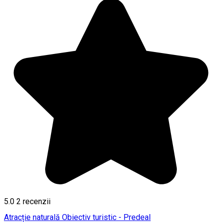
5.0
2
recenzii
Atracție naturală
Obiectiv turistic - Predeal