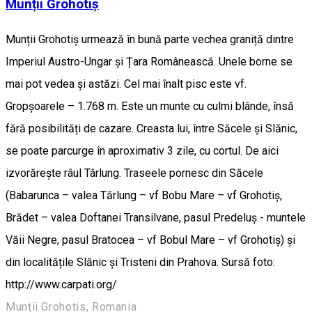
Munții Grohotiș
Munții Grohotiș urmează în bună parte vechea graniță dintre
Imperiul Austro-Ungar și Țara Românească. Unele borne se
mai pot vedea și astăzi. Cel mai înalt pisc este vf.
Gropșoarele – 1.768 m. Este un munte cu culmi blânde, însă
fără posibilități de cazare. Creasta lui, între Săcele și Slănic,
se poate parcurge în aproximativ 3 zile, cu cortul. De aici
izvorărește râul Târlung. Traseele pornesc din Săcele
(Babarunca – valea Tărlung – vf Bobu Mare – vf Grohotiș,
Brădet – valea Doftanei Transilvane, pasul Predeluș - muntele
Văii Negre, pasul Bratocea – vf Bobul Mare – vf Grohotiș) și
din localitățile Slănic și Tristeni din Prahova. Sursă foto:
http://www.carpati.org/
Munții Grohotis, Romania