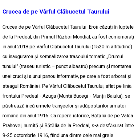
Crucea de pe Vârful Clăbucetul Taurului
Crucea de pe Vârful Clăbucetul Taurului Eroii căzuți în luptele
de la Predeal, din Primul Război Mondial, au fost comemorați
în anul 2018 pe Vârful Clăbucetul Taurului (1520 m altitudine)
cu inaugurarea și semnalizarea traseului tematic „Drumul
tunului” (traseu turistic – punct albastru) precum şi montarea
unei cruci şi a unui panou informativ, pe care a fost arborat şi
steagul României. Pe Vârful Clăbucetul Taurului, aflat pe linia
frontului Predeal - Azuga (Munții Bucegi - Munții Baiului), se
păstrează încă urmele tranșeelor și adăposturilor armatei
române din anul 1916. Ca repere istorice, Bătălia de pe Valea
Prahovei, numită și Bătălia de la Predeal, s-a desfășurat între
9-25 octombrie 1916, fiind una dintre cele mai grele