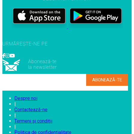
URMĂREȘTE-NE PE
Abonează-te
la newsletter
Despre noi
|
Contactează-ne
|
Termeni și condiții
|
Politica de confidențialitate