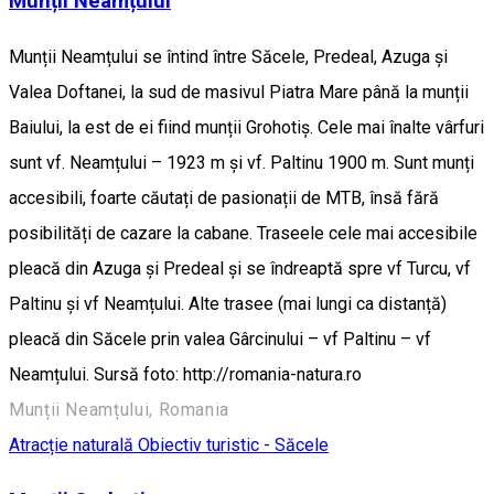
Munții Neamțului
Munții Neamțului se întind între Săcele, Predeal, Azuga și
Valea Doftanei, la sud de masivul Piatra Mare până la munții
Baiului, la est de ei fiind munții Grohotiș. Cele mai înalte vârfuri
sunt vf. Neamțului – 1923 m și vf. Paltinu 1900 m. Sunt munți
accesibili, foarte căutați de pasionații de MTB, însă fără
posibilități de cazare la cabane. Traseele cele mai accesibile
pleacă din Azuga și Predeal și se îndreaptă spre vf Turcu, vf
Paltinu și vf Neamțului. Alte trasee (mai lungi ca distanță)
pleacă din Săcele prin valea Gârcinului – vf Paltinu – vf
Neamțului. Sursă foto: http://romania-natura.ro
Munții Neamțului, Romania
Atracție naturală
Obiectiv turistic - Săcele