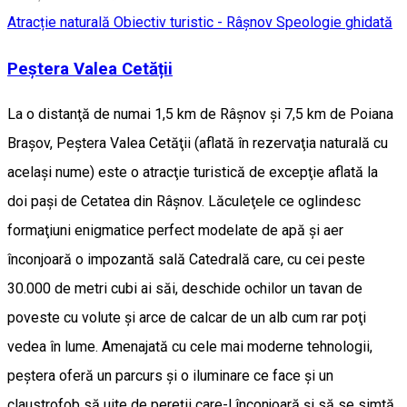
Atracție naturală
Obiectiv turistic - Râșnov
Speologie ghidată
Peștera Valea Cetății
La o distanţă de numai 1,5 km de Râșnov şi 7,5 km de Poiana
Braşov, Peştera Valea Cetăţii (aflată în rezervaţia naturală cu
același nume) este o atracţie turistică de excepţie aflată la
doi paşi de Cetatea din Râşnov. Lăculeţele ce oglindesc
formaţiuni enigmatice perfect modelate de apă şi aer
înconjoară o impozantă sală Catedrală care, cu cei peste
30.000 de metri cubi ai săi, deschide ochilor un tavan de
poveste cu volute şi arce de calcar de un alb cum rar poţi
vedea în lume. Amenajată cu cele mai moderne tehnologii,
peştera oferă un parcurs şi o iluminare ce face şi un
claustrofob să uite de pereţii care-l înconjoară şi să se simtă