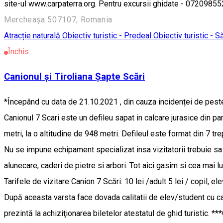
site-ul www.carpaterra.org. Pentru excursii ghidate - 07209855
Mercheașa 507107, Romania
Atracție naturală
Obiectiv turistic - Predeal
Obiectiv turistic - S
Închis
Canionul și Tiroliana Șapte Scări
*Începând cu data de 21.10.2021 , din cauza incidenței de peste 
Canionul 7 Scari este un defileu sapat in calcare jurasice din p
metri, la o altitudine de 948 metri. Defileul este format din 7 tr
Nu se impune echipament specializat insa vizitatorii trebuie s
alunecare, caderi de pietre si arbori. Tot aici gasim si cea mai 
Tarifele de vizitare Canion 7 Scări: 10 lei /adult 5 lei / copil, el
După aceasta varsta face dovada calitatii de elev/student cu car
prezintă la achiziţionarea biletelor atestatul de ghid turistic. *