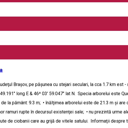
aş, acestă zonă adăposteste o comunitate importantă de anin, dup
e nu mai puțin de 3.000 de alte specii de plante, dintre care amin
 se află trei specii de amfibieni: buhaiul de baltă cu burtă galb
lifer Purcăreni, cât și Aninișurile de pe Târlung, fac parte din situ
iDePlanteProtejateDinRomania/
șa
ţul Braşov, pe păşunea cu stejari seculari, la cca 1.7 km est - 
49.191" long E & 46º 03' 59.047" lat N. Specia arborelui este Quer
 de la pământ: 9.3 m; • înălţimea arborelui este de 21.3 m şi are 
or ramuri rupte în decursul existenţei sale; • nu prezintă urme al
te de ciobanii care au grijă de vitele satului. Informaţii despre t