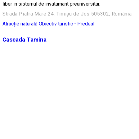
liber in sistemul de invatamant preuniversitar.
Strada Piatra Mare 24, Timișu de Jos 505302, România
Atracție naturală
Obiectiv turistic - Predeal
Cascada Tamina