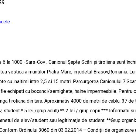
29.
ăcele
6 la 1000 -Sars-Cov , Canionul Șapte Scări și tiroliana sunt înch
artea vestica a muntilor Piatra Mare, in judetul Brasov,Romania. L
epte cu inaltimi intre 2,5 si 15 metri. Parcurgerea Canionului 7 Sc
a fie echipati cu bocanci/semighete, haine impermeabile. Pentru 
lunga tiroliana din tara. Aproximativ 4000 de metri de cablu, 37 d
ev, student * 5 lei /grup adulţi ** 2 lei / grup copii *** Informatii
netul de elev/student sau legitimaţie de student. **Grup organizat
**Conform Ordinului 3060 din 03.02.2014 – Condiţii de organizare a ta