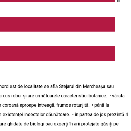
ă cum îi spune şi numele. Pe lângă aninul care vegetează în
tim: bulbuc de munte, ciuboţica cucului de munte, roiniţă,
enă, tritonul cu creastă și salamandra. Dintre mamiferele
l Natura 2000 Ciucaș. Surse text și foto:
nord est de localitate se află Stejarul din Mercheaşa sau
cus robur şi are următoarele caracteristici botanice: • vârsta:
o coroană aproape întreagă, frumos rotunjită; • până la
e existenţei insectelor dăunătoare. • în partea de jos prezintă 4
ure ghidate de biologi sau experți în arii protejate găsiți pe