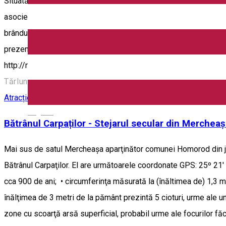
Situată în sud-estul judeţului Braşov, la poalele muntelui Ciuc
asociere cu frasinul, o să fim surprinşi să găsim aici un număr d
brânduşă de toamnă, sisinel de munte. La baza desemnării sitului
prezente în sit amintim pisica sălbatică şi jderul. Atât locul fosi
http://romaniasalbatica.ro/; https://www.facebook.com/Speci
Tărlung, Romania
Atracție naturală
Obiectiv turistic - Homorod
English
Bătrânul Carpaților - Stejarul secular din Merchea
Mai sus de satul Mercheaşa aparţinător comunei Homorod din jude
Bătrânul Carpaţilor. El are următoarele coordonate GPS: 25º 21' 
cca 900 de ani; • circumferinţa măsurată la (înăltimea de) 1,3 m
înălţimea de 3 metri de la pământ prezintă 5 cioturi, urme ale un
zone cu scoarţă arsă superficial, probabil urme ale focurilor făcu