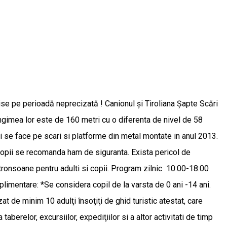
ise pe perioadă neprecizată ! Canionul și Tiroliana Șapte Scări
ungimea lor este de 160 metri cu o diferenta de nivel de 58
ari se face pe scari si platforme din metal montate in anul 2013.
copii se recomanda ham de siguranta. Exista pericol de
e tronsoane pentru adulti si copii. Program zilnic 10:00-18:00
 suplimentare: *Se considera copil de la varsta de 0 ani -14 ani.
 de minim 10 adulţi însoţiţi de ghid turistic atestat, care
berelor, excursiilor, expediţiilor si a altor activitati de timp