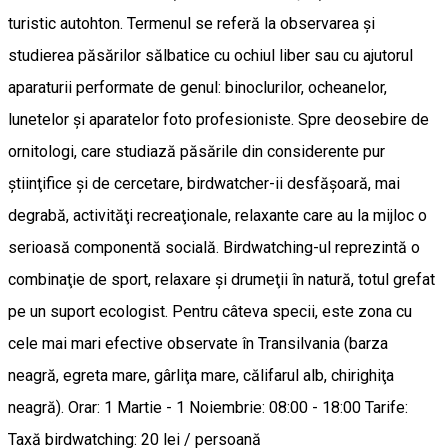
turistic autohton. Termenul se referă la observarea şi
studierea păsărilor sălbatice cu ochiul liber sau cu ajutorul
aparaturii performate de genul: binoclurilor, ocheanelor,
lunetelor şi aparatelor foto profesioniste. Spre deosebire de
ornitologi, care studiază păsările din considerente pur
ştiinţifice şi de cercetare, birdwatcher-ii desfăşoară, mai
degrabă, activităţi recreaţionale, relaxante care au la mijloc o
serioasă componentă socială. Birdwatching-ul reprezintă o
combinaţie de sport, relaxare şi drumeţii în natură, totul grefat
pe un suport ecologist. Pentru câteva specii, este zona cu
cele mai mari efective observate în Transilvania (barza
neagră, egreta mare, gârliţa mare, călifarul alb, chirighiţa
neagră). Orar: 1 Martie - 1 Noiembrie: 08:00 - 18:00 Tarife:
Taxă birdwatching: 20 lei / persoană