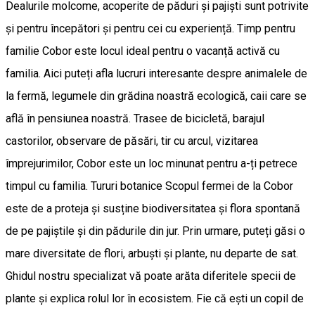
Dealurile molcome, acoperite de păduri și pajiști sunt potrivite
și pentru începători și pentru cei cu experiență. Timp pentru
familie Cobor este locul ideal pentru o vacanță activă cu
familia. Aici puteți afla lucruri interesante despre animalele de
la fermă, legumele din grădina noastră ecologică, caii care se
află în pensiunea noastră. Trasee de bicicletă, barajul
castorilor, observare de păsări, tir cu arcul, vizitarea
împrejurimilor, Cobor este un loc minunat pentru a-ți petrece
timpul cu familia. Tururi botanice Scopul fermei de la Cobor
este de a proteja și susține biodiversitatea și flora spontană
de pe pajiștile și din pădurile din jur. Prin urmare, puteți găsi o
mare diversitate de flori, arbuști și plante, nu departe de sat.
Ghidul nostru specializat vă poate arăta diferitele specii de
plante și explica rolul lor în ecosistem. Fie că ești un copil de