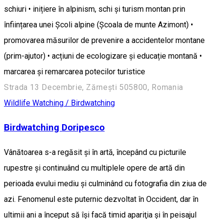
schiuri • inițiere în alpinism, schi și turism montan prin
înființarea unei Școli alpine (Școala de munte Azimont) •
promovarea măsurilor de prevenire a accidentelor montane
(prim-ajutor) • acțiuni de ecologizare și educație montană •
marcarea și remarcarea potecilor turistice
Strada 13 Decembrie, Zărnești 505800, Romania
Wildlife Watching / Birdwatching
Birdwatching Doripesco
Vânătoarea s-a regăsit şi în artă, începând cu picturile
rupestre şi continuând cu multiplele opere de artă din
perioada evului mediu şi culminând cu fotografia din ziua de
azi. Fenomenul este puternic dezvoltat în Occident, dar în
ultimii ani a început să îşi facă timid apariţia şi în peisajul