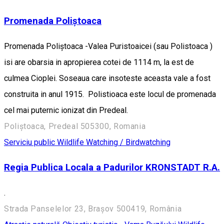
Promenada Poliștoaca
Promenada Poliștoaca -Valea Puristoaicei (sau Polistoaca )
isi are obarsia in apropierea cotei de 1114 m, la est de
culmea Cioplei. Soseaua care insoteste aceasta vale a fost
construita in anul 1915. Polistioaca este locul de promenada
cel mai puternic ionizat din Predeal.
Poliștoaca, Predeal 505300, Romania
Serviciu public
Wildlife Watching / Birdwatching
Regia Publica Locala a Padurilor KRONSTADT R.A.
.
Strada Panselelor 23, Brașov 500419, România