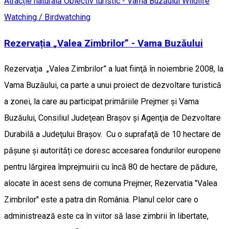
Atracție naturală
Obiectiv turistic - Vama Buzăului
Wildlife
Watching / Birdwatching
Rezervația „Valea Zimbrilor” - Vama Buzăului
Rezervaţia „Valea Zimbrilor” a luat fiinţă în noiembrie 2008, la
Vama Buzăului, ca parte a unui proiect de dezvoltare turistică
a zonei, la care au participat primăriile Prejmer şi Vama
Buzăului, Consiliul Judeţean Braşov şi Agenţia de Dezvoltare
Durabilă a Judeţului Braşov. Cu o suprafaţă de 10 hectare de
păşune şi autorități ce doresc accesarea fondurilor europene
pentru lărgirea împrejmuirii cu încă 80 de hectare de pădure,
alocate în acest sens de comuna Prejmer, Rezervatia "Valea
Zimbrilor" este a patra din România. Planul celor care o
administrează este ca în viitor să lase zimbrii în libertate,