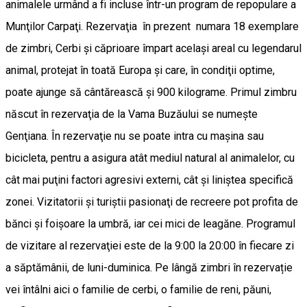
animalele urmând a fi incluse într-un program de repopulare a
Munţilor Carpaţi. Rezervaţia în prezent numara 18 exemplare
de zimbri, Cerbi și căprioare împart același areal cu legendarul
animal, protejat în toată Europa şi care, în condiţii optime,
poate ajunge să cântărească şi 900 kilograme. Primul zimbru
născut în rezervaţia de la Vama Buzăului se numeşte
Genţiana. În rezervaţie nu se poate intra cu maşina sau
bicicleta, pentru a asigura atât mediul natural al animalelor, cu
cât mai puţini factori agresivi externi, cât şi liniştea specifică
zonei. Vizitatorii şi turiştii pasionaţi de recreere pot profita de
bănci şi foişoare la umbră, iar cei mici de leagăne. Programul
de vizitare al rezervaţiei este de la 9:00 la 20:00 în fiecare zi
a săptămânii, de luni-duminica. Pe lângă zimbri în rezervație
vei întâlni aici o familie de cerbi, o familie de reni, păuni,