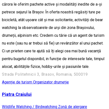
cărora le oferim pachete active și modalități inedite de a-și
petrece sejurul la Brașov. În oferta noastră regăsiți ture pe
bicicletă, atât ușoare cât și mai solicitante, activități de bear
watching la observatoarele de urși din zona Brașovului,
drumeții, alpinism etc. Credem cu tărie că un agent de turism
nu este (sau nu ar trebui să fie) un revânzător al unui pachet.
Ci un prieten care te ajută să îți alegi cea mai bună vacanță
pentru bugetul disponibil, in funcție de interesele tale, timpul
alocat, abilitățile fizice, hobby-urile și pasiunile tale.
Strada Politehnicii 3, Brasov, Romania, 500019
Agenție de turism
Organizator drumeție
Piatra Craiului
Wildlife Watching / Birdwatching
Zonă de alergare