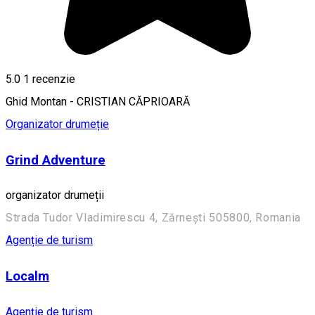
5.0
1 recenzie
Ghid Montan - CRISTIAN CĂPRIOARĂ
Organizator drumeție
Grind Adventure
organizator drumeții
Strada Tudor Vladimirescu 4, Zărnești 505800, Romania
Agenție de turism
Localm
Agenție de turism