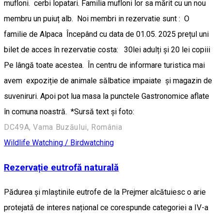
mufloni. cerbi lopatari. Familia mufloni lor sa mărit cu un nou
membru un puiuț alb. Noi membri in rezervatie sunt : O
familie de Alpaca Începând cu data de 01.05. 2025 prețul uni
bilet de acces în rezervatie costa: 30lei adulți și 20 lei copiii
Pe lângă toate acestea. În centru de informare turistica mai
avem expoziție de animale sălbatice impaiate și magazin de
suveniruri. Apoi pot lua masa la punctele Gastronomice aflate
în comuna noastră. *Sursă text și foto:
DC49A, Vama Buzăului, România
Wildlife Watching / Birdwatching
Rezervație eutrofă naturală
Pădurea și mlaștinile eutrofe de la Prejmer alcătuiesc o arie
protejată de interes național ce corespunde categoriei a IV-a