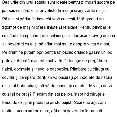
Dealurile din jurul satului sunt ideale pentru plimbări ușoare pe
jos sau cu căruța, cu priveliște la munții și așezările din jur.
Pășuni și păduri întinse cât vezi cu ochii, fără garduri sau
zgomot de mașini oferă liniște și relaxare. Pentru plimbările
cu căruța îi implicăm pe localnici și caii lor, așadar aveți ocazia
sa povestiți cu ei și să aflați mai multe despre viața din sat.
Pe drum ne putem opri pentru un picnic oriunde găsim un loc
potrivit. Adaptăm aceste activități în funcție de pregătirea
fizică, dorințele și nevoile oaspeților. Plimbare cu căruța cu
coviltir și campare Doriți să vă bucurați pe îndelete de natura
din jurul Coborului și să vă deconectați cu totul de viața de zi
cu zi și de oraș? Plecăm din sat pe jos, însoțind căruțele
trase de cai, prin păduri și peste pajiști. Seara ne așezăm
tabăra, facem un foc mare, gătim și povestim împreună.