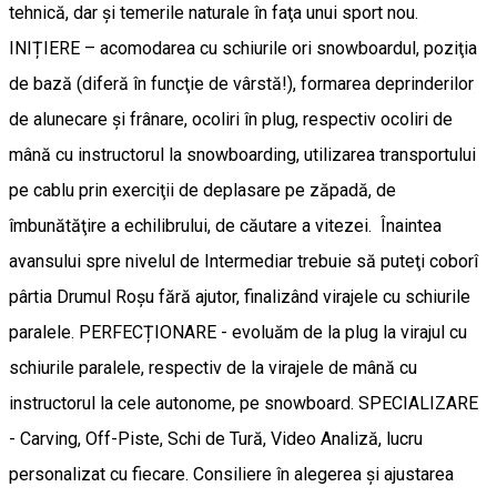
tehnică, dar şi temerile naturale în faţa unui sport nou.
INIȚIERE – acomodarea cu schiurile ori snowboardul, poziţia
de bază (diferă în funcţie de vârstă!), formarea deprinderilor
de alunecare şi frânare, ocoliri în plug, respectiv ocoliri de
mână cu instructorul la snowboarding, utilizarea transportului
pe cablu prin exerciţii de deplasare pe zăpadă, de
îmbunătăţire a echilibrului, de căutare a vitezei. Înaintea
avansului spre nivelul de Intermediar trebuie să puteţi coborî
pârtia Drumul Roşu fără ajutor, finalizând virajele cu schiurile
paralele. PERFECȚIONARE - evoluăm de la plug la virajul cu
schiurile paralele, respectiv de la virajele de mână cu
instructorul la cele autonome, pe snowboard. SPECIALIZARE
- Carving, Off-Piste, Schi de Tură, Video Analiză, lucru
personalizat cu fiecare. Consiliere în alegerea şi ajustarea