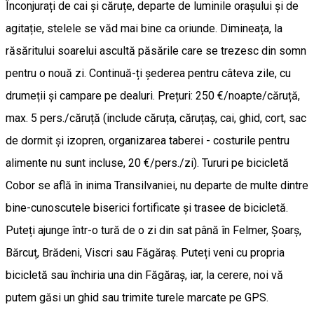
Înconjurați de cai și căruțe, departe de luminile orașului și de
agitație, stelele se văd mai bine ca oriunde. Dimineața, la
răsăritului soarelui ascultă păsările care se trezesc din somn
pentru o nouă zi. Continuă-ți șederea pentru câteva zile, cu
drumeții și campare pe dealuri. Prețuri: 250 €/noapte/căruță,
max. 5 pers./căruță (include căruța, căruțaș, cai, ghid, cort, sac
de dormit și izopren, organizarea taberei - costurile pentru
alimente nu sunt incluse, 20 €/pers./zi). Tururi pe bicicletă
Cobor se află în inima Transilvaniei, nu departe de multe dintre
bine-cunoscutele biserici fortificate și trasee de bicicletă.
Puteți ajunge într-o tură de o zi din sat până în Felmer, Șoarș,
Bărcuț, Brădeni, Viscri sau Făgăraș. Puteți veni cu propria
bicicletă sau închiria una din Făgăraș, iar, la cerere, noi vă
putem găsi un ghid sau trimite turele marcate pe GPS.