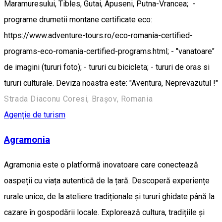
Maramuresului, Tibles, Gutai, Apuseni, Putna-Vrancea; -
programe drumetii montane certificate eco:
https://www.adventure-tours.ro/eco-romania-certified-
programs-eco-romania-certified-programs.html; - "vanatoare"
de imagini (tururi foto); - tururi cu bicicleta; - tururi de oras si
tururi culturale. Deviza noastra este: "Aventura, Neprevazutul !"
Strada Diaconu Coresi, Brașov, Romania
Agenție de turism
Agramonia
Agramonia este o platformă inovatoare care conectează
oaspeții cu viața autentică de la țară. Descoperă experiențe
rurale unice, de la ateliere tradiționale și tururi ghidate până la
cazare în gospodării locale. Explorează cultura, tradițiile și