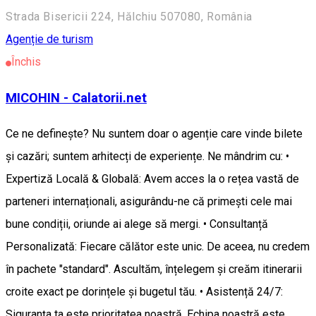
Strada Bisericii 224, Hălchiu 507080, România
Agenție de turism
Închis
MICOHIN - Calatorii.net
Ce ne definește? Nu suntem doar o agenție care vinde bilete
și cazări; suntem arhitecți de experiențe. Ne mândrim cu: •
Expertiză Locală & Globală: Avem acces la o rețea vastă de
parteneri internaționali, asigurându-ne că primești cele mai
bune condiții, oriunde ai alege să mergi. • Consultanță
Personalizată: Fiecare călător este unic. De aceea, nu credem
în pachete "standard". Ascultăm, înțelegem și creăm itinerarii
croite exact pe dorințele și bugetul tău. • Asistență 24/7:
Siguranța ta este prioritatea noastră. Echipa noastră este