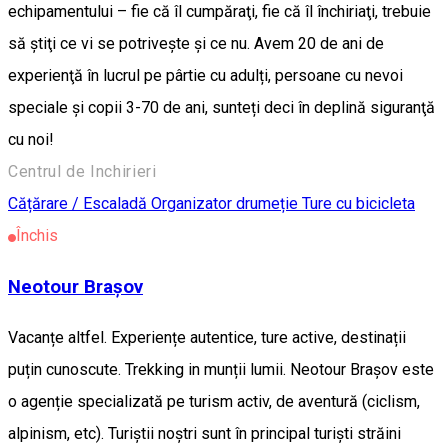
echipamentului – fie că îl cumpăraţi, fie că îl închiriaţi, trebuie
să ştiţi ce vi se potriveşte şi ce nu. Avem 20 de ani de
experienţă în lucrul pe pârtie cu adulți, persoane cu nevoi
speciale și copii 3-70 de ani, sunteți deci în deplină siguranţă
cu noi!
Centrul de Inchirieri
Cățărare / Escaladă
Organizator drumeție
Ture cu bicicleta
Închis
Neotour Brașov
Vacanțe altfel. Experiențe autentice, ture active, destinații
puțin cunoscute. Trekking in munții lumii. Neotour Brașov este
o agenție specializată pe turism activ, de aventură (ciclism,
alpinism, etc). Turiștii noștri sunt în principal turiști străini