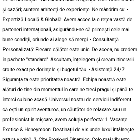
și cazări; suntem arhitecți de experiențe. Ne mândrim cu: •
Expertiză Locală & Globală: Avem acces la o rețea vastă de
parteneri internaționali, asigurându-ne că primești cele mai
bune condiții, oriunde ai alege să mergi. • Consultanță
Personalizată: Fiecare călător este unic. De aceea, nu credem
în pachete "standard". Ascultăm, înțelegem și creăm itinerarii
croite exact pe dorințele și bugetul tău. • Asistență 24/7:
Siguranța ta este prioritatea noastră. Echipa noastră este
alături de tine din momentul în care ne treci pragul și până te
întorci cu bine acasă. Universul nostru de servicii Indiferent
că ești un spirit aventuros, un căutător de relaxare sau un
profesionist în mișcare, avem soluția perfectă: 1. Vacanțe
Exotice & Honeymoon: Destinații de vis unde luxul întâlnește
natura virgină. 2. City Break-uri Dinamice: Cele mai vibrante