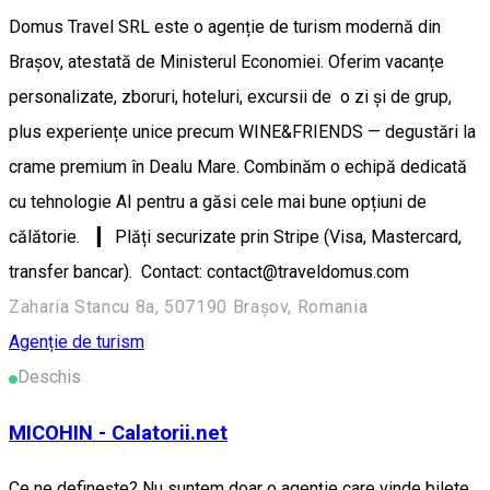
Domus Travel SRL este o agenție de turism modernă din
Brașov, atestată de Ministerul Economiei. Oferim vacanțe
personalizate, zboruri, hoteluri, excursii de o zi și de grup,
plus experiențe unice precum WINE&FRIENDS — degustări la
crame premium în Dealu Mare. Combinăm o echipă dedicată
cu tehnologie AI pentru a găsi cele mai bune opțiuni de
călătorie. ▎ Plăți securizate prin Stripe (Visa, Mastercard,
transfer bancar). Contact: contact@traveldomus.com
Zaharia Stancu 8a, 507190 Brașov, Romania
Agenție de turism
Deschis
MICOHIN - Calatorii.net
Ce ne definește? Nu suntem doar o agenție care vinde bilete