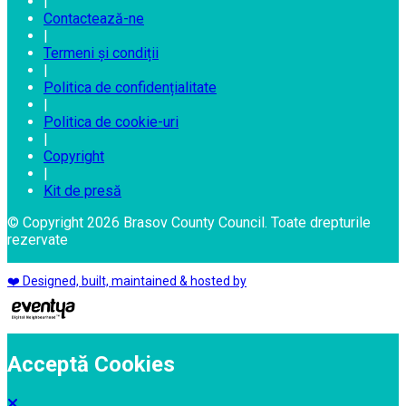
|
Contactează-ne
|
Termeni și condiții
|
Politica de confidențialitate
|
Politica de cookie-uri
|
Copyright
|
Kit de presă
© Copyright 2026 Brasov County Council. Toate drepturile
rezervate
❤️ Designed, built, maintained & hosted by
Acceptă Cookies