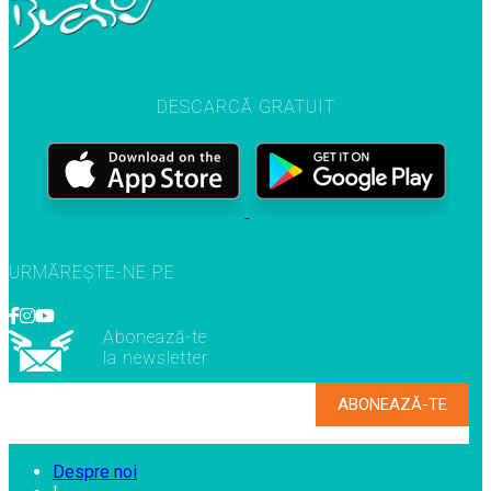
DESCARCĂ GRATUIT
URMĂREȘTE-NE PE
Abonează-te
la newsletter
Despre noi