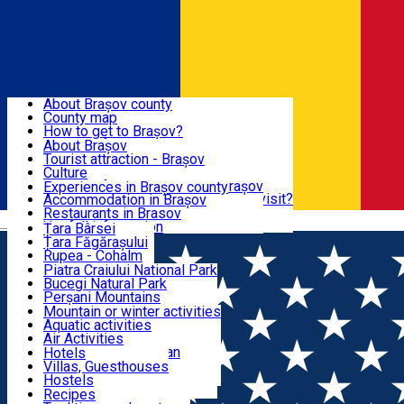
Sign In
Sign Up Free
BRAȘOV COUNTY
About Brașov county
County map
BRAȘOV
How to get to Brașov?
Tourist Information Centers
About Brașov
Tourist Guides
Tourist attraction - Brașov
EXPERIENCES
Brașov Tourism Recommendations
Culture
Historical tourist attractions
Tourist Information Center - Brașov
Experiences in Brașov county
What would a local recommend to visit?
Accommodation in Brașov
DESTINATIONS
Tourism news Brașov
Restaurants in Brasov
Română
Restaurants
Usefull information
Țara Bârsei
Țara Făgărașului
NATURE
Rupea - Cohalm
ECO Destinations
Piatra Craiului National Park
Bucegi Natural Park
ACTIVE TOURISM
Perșani Mountains
Făgăraș Mountains
Mountain or winter activities
Postăvarul Peak
Aquatic activities
ACCOMMODATION
Măgura Codlei
Air Activities
Ciucaș Mountains
Adventure, Equestrian
Hotels
Protected areas
Cycling, Running
Villas, Guesthouses
CULTURAL HERITAGE
Other natural attractions
Other activities
Hostels
Speoturism
Cottages
Recipes