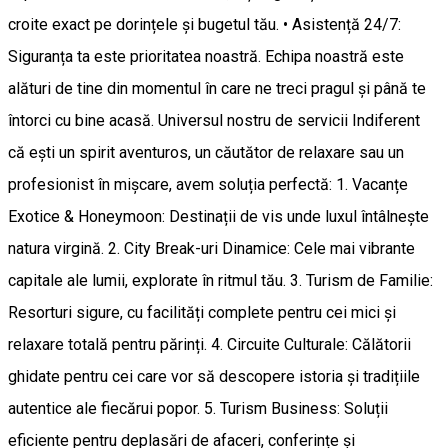
croite exact pe dorințele și bugetul tău. • Asistență 24/7:
Siguranța ta este prioritatea noastră. Echipa noastră este
alături de tine din momentul în care ne treci pragul și până te
întorci cu bine acasă. Universul nostru de servicii Indiferent
că ești un spirit aventuros, un căutător de relaxare sau un
profesionist în mișcare, avem soluția perfectă: 1. Vacanțe
Exotice & Honeymoon: Destinații de vis unde luxul întâlnește
natura virgină. 2. City Break-uri Dinamice: Cele mai vibrante
capitale ale lumii, explorate în ritmul tău. 3. Turism de Familie:
Resorturi sigure, cu facilități complete pentru cei mici și
relaxare totală pentru părinți. 4. Circuite Culturale: Călătorii
ghidate pentru cei care vor să descopere istoria și tradițiile
autentice ale fiecărui popor. 5. Turism Business: Soluții
eficiente pentru deplasări de afaceri, conferințe și