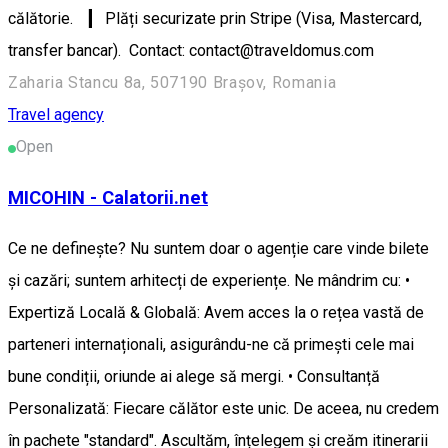
călătorie. ▎ Plăți securizate prin Stripe (Visa, Mastercard,
transfer bancar). Contact: contact@traveldomus.com
Zaharia Stancu 8a, 507190 Brașov, Romania
Travel agency
Open
MICOHIN - Calatorii.net
Ce ne definește? Nu suntem doar o agenție care vinde bilete
și cazări; suntem arhitecți de experiențe. Ne mândrim cu: •
Expertiză Locală & Globală: Avem acces la o rețea vastă de
parteneri internaționali, asigurându-ne că primești cele mai
bune condiții, oriunde ai alege să mergi. • Consultanță
Personalizată: Fiecare călător este unic. De aceea, nu credem
în pachete "standard". Ascultăm, înțelegem și creăm itinerarii