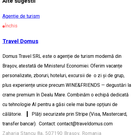
Alte sugestii
Agenție de turism
Închis
Travel Domus
Domus Travel SRL este o agenție de turism modernă din
Brașov, atestată de Ministerul Economiei. Oferim vacanțe
personalizate, zboruri, hoteluri, excursii de o zi și de grup,
plus experiențe unice precum WINE&FRIENDS — degustări la
crame premium în Dealu Mare. Combinăm o echipă dedicată
cu tehnologie AI pentru a găsi cele mai bune opțiuni de
călătorie. ▎ Plăți securizate prin Stripe (Visa, Mastercard,
transfer bancar). Contact: contact@traveldomus.com
Zaharia Stancu 8a, 507190 Brașov, Romania