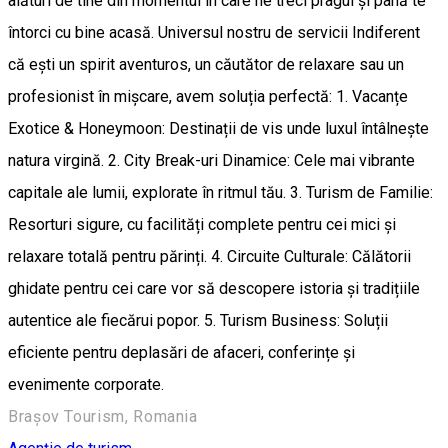
alături de tine din momentul în care ne treci pragul și până te
întorci cu bine acasă. Universul nostru de servicii Indiferent
că ești un spirit aventuros, un căutător de relaxare sau un
profesionist în mișcare, avem soluția perfectă: 1. Vacanțe
Exotice & Honeymoon: Destinații de vis unde luxul întâlnește
natura virgină. 2. City Break-uri Dinamice: Cele mai vibrante
capitale ale lumii, explorate în ritmul tău. 3. Turism de Familie:
Resorturi sigure, cu facilități complete pentru cei mici și
relaxare totală pentru părinți. 4. Circuite Culturale: Călătorii
ghidate pentru cei care vor să descopere istoria și tradițiile
autentice ale fiecărui popor. 5. Turism Business: Soluții
eficiente pentru deplasări de afaceri, conferințe și
evenimente corporate.
Brașov Tourism, Romania