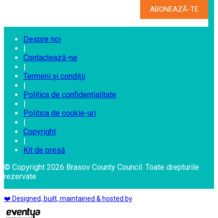
Despre noi
|
Contactează-ne
|
Termeni și condiții
|
Politica de confidențialitate
|
Politica de cookie-uri
|
Copyright
|
Kit de presă
© Copyright 2026 Brasov County Council. Toate drepturile
rezervate
❤️ Designed, built, maintained & hosted by