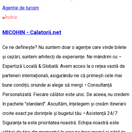
Agenție de turism
Închis
MICOHIN - Calatorii.net
Ce ne definește? Nu suntem doar o agenție care vinde bilete
și cazări; suntem arhitecți de experiențe. Ne mândrim cu: •
Expertiză Locală & Globală: Avem acces la o rețea vastă de
parteneri internaționali, asigurându-ne că primești cele mai
bune condiții, oriunde ai alege să mergi. • Consultanță
Personalizată: Fiecare călător este unic. De aceea, nu credem
în pachete "standard". Ascultăm, înțelegem și creăm itinerarii
croite exact pe dorințele și bugetul tău. • Asistență 24/7:
Siguranța ta este prioritatea noastră. Echipa noastră este