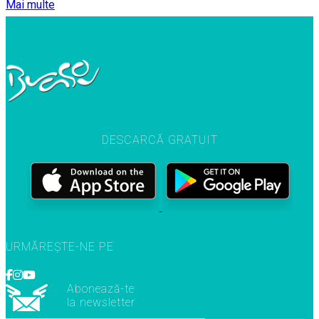
Mai multe
DESCARCĂ GRATUIT
URMĂREȘTE-NE PE
Abonează-te
la newsletter