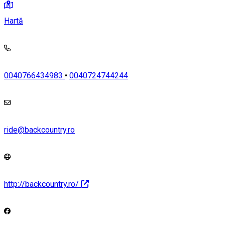
Hartă
0040766434983
•
0040724744244
ride@backcountry.ro
http://backcountry.ro/