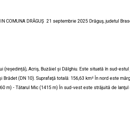
 COMUNA DRĂGUȘ 21 septembrie 2025 Drăguș, judetul Bras
ședință), Acriș, Buzăiel și Dălghiu. Este situată în sud-estul ju
i Brădet (DN 10). Suprafaţă totală: 156,63 km² În nord este mărg
(1860 m) - Tătarul Mic (1415 m) În sud-vest este străjuită de lanţ