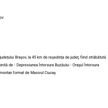
ov
dețului Brașov, la 45 km de reședința de județ, fiind străbătută
inită de - Depresiunea Întorsura Buzăului - Oraşul Întorsura
ul montan format de Masivul Ciucaş.