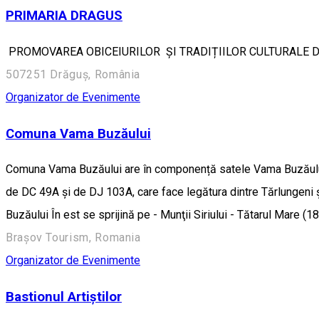
PRIMARIA DRAGUS
PROMOVAREA OBICEIURILOR ȘI TRADIȚIILOR CULTURALE DIN
507251 Drăguș, România
Organizator de Evenimente
Comuna Vama Buzăului
Comuna Vama Buzăului are în componență satele Vama Buzăului (re
de DC 49A și de DJ 103A, care face legătura dintre Tărlungeni ș
Buzăului În est se sprijină pe - Munţii Siriului - Tătarul Mare 
Brașov Tourism, Romania
Organizator de Evenimente
Bastionul Artiștilor