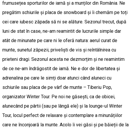
frumusețea sporturilor de iarnă și a munților din România. Ne
pregătim schiurile și placa de snowboard și îi chemăm pe toți
cei care iubesc zăpada să ni se alăture. Sezonul trecut, după
luni de stat în case, ne-am reamintit de lucrurile simple dar
atât de minunate pe care ni le oferă natura: aerul curat de
munte, sunetul zăpezii, priveliști de vis și reîntâlnirea cu
prieteni dragi. Sezonul acesta ne dezmorțim și ne reamintim
de ce ne-am îndrăgostit de iarnă. Ne e dor de libertatea și
adrenalina pe care le simți doar atunci când aluneci cu
schiurile sau placa de pe vârf de munte – Tiberiu Pop,
organizator Winter Tour. Pe noi ne găsești, ca de obicei,
alunecând pe pârtii (sau pe lângă ele) și la lounge-ul Winter
Tour, locul perfect de relaxare și contemplare a minunățiilor
care ne înconjoară la munte. Acolo îi vei găsi și pe băieții de la