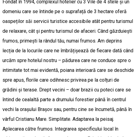
Fondat în 1994, complexul hotelier cu 3 Vile de 4 stele și un
domeniu care se întinde pe o suprafață de 3 hectare oferă
oaspeților săi servicii turistice accesibile atât pentru turismul
de relaxare, cât și pentru turismul de afaceri. Când găzduiești
frumos, primești la rândul tău, numai frumos. Am deprins
lecția de la locurile care ne îmbrățișează de fiecare dată când
urcăm spre hotelul nostru – pădurea care ne conduce spre o
intimitate tot mai evidentă, poiana interioară care se deschide
spre apus, florile care odihnesc privirea pe la colțuri de
grădini și terase. Drept vecini – doar brazii cu poteci care se
întind de cealaltă parte a drumului forestier până în centrul
vechi la orașului Brașov sau, pentru cine se încumetă, până în
vârful Cristianu Mare. Simplitate. Adaptarea la peisaj.
Aplecarea către frumos. Integrarea specificului local în