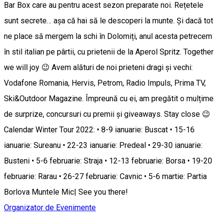
Bar Box care au pentru acest sezon preparate noi. Rețetele
sunt secrete… așa că hai să le descoperi la munte. Și dacă tot
ne place să mergem la schi în Dolomiți, anul acesta petrecem
în stil italian pe pârtii, cu prietenii de la Aperol Spritz. Together
we will joy 😉 Avem alături de noi prieteni dragi și vechi:
Vodafone Romania, Hervis, Petrom, Radio Impuls, Prima TV,
Ski&Outdoor Magazine. Împreună cu ei, am pregătit o mulțime
de surprize, concursuri cu premii și giveaways. Stay close 😉
Calendar Winter Tour 2022: • 8-9 ianuarie: Buscat • 15-16
ianuarie: Sureanu • 22-23 ianuarie: Predeal • 29-30 ianuarie:
Busteni • 5-6 februarie: Straja • 12-13 februarie: Borsa • 19-20
februarie: Rarau • 26-27 februarie: Cavnic • 5-6 martie: Partia
Borlova Muntele Mic| See you there!
Organizator de Evenimente