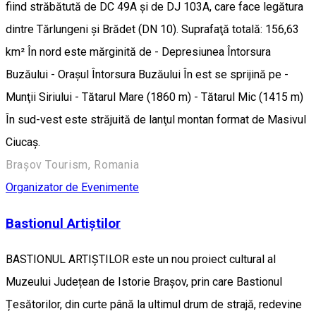
fiind străbătută de DC 49A și de DJ 103A, care face legătura
dintre Tărlungeni și Brădet (DN 10). Suprafaţă totală: 156,63
km² În nord este mărginită de - Depresiunea Întorsura
Buzăului - Oraşul Întorsura Buzăului În est se sprijină pe -
Munţii Siriului - Tătarul Mare (1860 m) - Tătarul Mic (1415 m)
În sud-vest este străjuită de lanţul montan format de Masivul
Ciucaş.
Brașov Tourism, Romania
Organizator de Evenimente
Bastionul Artiștilor
BASTIONUL ARTIȘTILOR este un nou proiect cultural al
Muzeului Județean de Istorie Brașov, prin care Bastionul
Țesătorilor, din curte până la ultimul drum de strajă, redevine