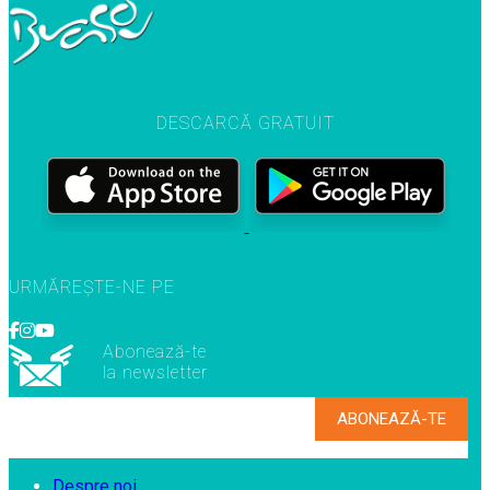
DESCARCĂ GRATUIT
URMĂREȘTE-NE PE
Abonează-te
la newsletter
Despre noi