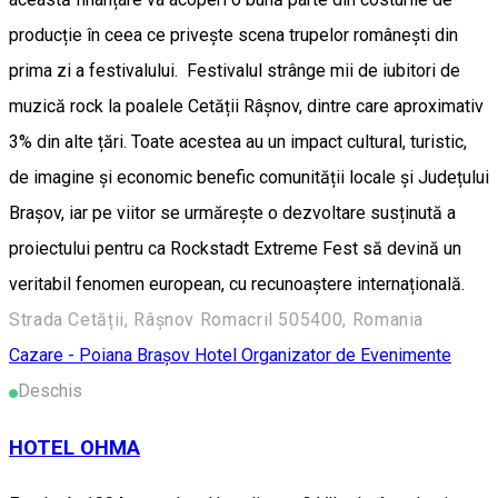
producție în ceea ce privește scena trupelor românești din
prima zi a festivalului. Festivalul strânge mii de iubitori de
muzică rock la poalele Cetății Râșnov, dintre care aproximativ
3% din alte țări. Toate acestea au un impact cultural, turistic,
de imagine și economic benefic comunității locale și Județului
Brașov, iar pe viitor se urmărește o dezvoltare susținută a
proiectului pentru ca Rockstadt Extreme Fest să devină un
veritabil fenomen european, cu recunoaștere internațională.
Strada Cetății, Râșnov Romacril 505400, Romania
Cazare - Poiana Brașov
Hotel
Organizator de Evenimente
Deschis
HOTEL OHMA