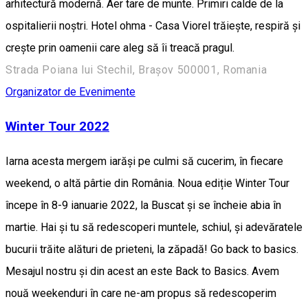
arhitectură modernă. Aer tare de munte. Primiri calde de la
ospitalierii noștri. Hotel ohma - Casa Viorel trăiește, respiră și
crește prin oamenii care aleg să îi treacă pragul.
Strada Poiana lui Stechil, Brașov 500001, Romania
Organizator de Evenimente
Winter Tour 2022
Iarna acesta mergem iarăși pe culmi să cucerim, în fiecare
weekend, o altă pârtie din România. Noua ediție Winter Tour
începe în 8-9 ianuarie 2022, la Buscat și se încheie abia în
martie. Hai și tu să redescoperi muntele, schiul, și adevăratele
bucurii trăite alături de prieteni, la zăpadă! Go back to basics.
Mesajul nostru și din acest an este Back to Basics. Avem
nouă weekenduri în care ne-am propus să redescoperim