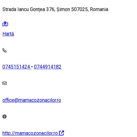
Strada Iancu Gonțea 376, Șimon 507025, Romania
Hartă
0745151424
•
0744914182
office@mamacozonacilor.ro
http://mamacozonacilor.ro