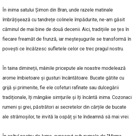
În inima satului Șimon din Bran, unde razele matinale
îmbrățișează cu tandrețe colinele împădurite, ne-am găsit
căminul de mai bine de două decenii. Aici, tradițiile se țes în
fiecare freamăt de frunză, iar meșteșugurile se transformă în
povești ce încălzesc sufletele celor ce trec pragul nostru.
În taina dimineții, mâinile pricepute ale noastre modelează
arome îmbietoare și gusturi încântătoare. Bucate gătite cu
grijă și primenite, fie ele cofeturi rafinate sau dulcegării
tradiționale, îți mângâie simțurile și îți încântă inima. Cozonaci
rumeni și grei, păstrători ai secretelor din cărțile de bucate
ale strămoșilor, te invită la ospăț și te îndeamnă să mai vrei.