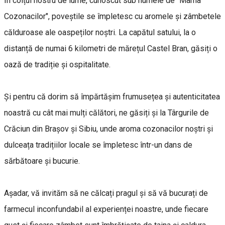
În colțul nostru de lume, cunoscut sub numele de "Mama
Cozonacilor", poveștile se împletesc cu aromele și zâmbetele
călduroase ale oaspeților noștri. La capătul satului, la o
distanță de numai 6 kilometri de mărețul Castel Bran, găsiți o
oază de tradiție și ospitalitate.
Și pentru că dorim să împărtășim frumusețea și autenticitatea
noastră cu cât mai mulți călători, ne găsiți și la Târgurile de
Crăciun din Brașov și Sibiu, unde aroma cozonacilor noștri și
dulceața tradițiilor locale se împletesc într-un dans de
sărbătoare și bucurie.
Așadar, vă invităm să ne călcați pragul și să vă bucurați de
farmecul inconfundabil al experienței noastre, unde fiecare