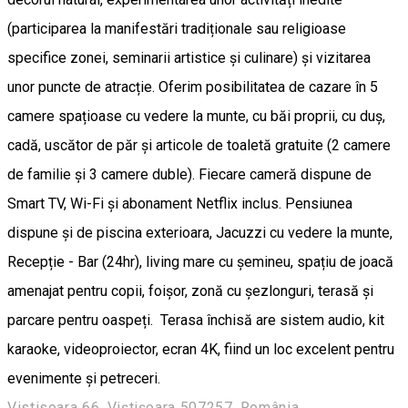
(participarea la manifestări tradiționale sau religioase
specifice zonei, seminarii artistice și culinare) și vizitarea
unor puncte de atracție. Oferim posibilitatea de cazare în 5
camere spațioase cu vedere la munte, cu băi proprii, cu duș,
cadă, uscător de păr și articole de toaletă gratuite (2 camere
de familie și 3 camere duble). Fiecare cameră dispune de
Smart TV, Wi-Fi și abonament Netflix inclus. Pensiunea
dispune și de piscina exterioara, Jacuzzi cu vedere la munte,
Recepție - Bar (24hr), living mare cu șemineu, spațiu de joacă
amenajat pentru copii, foișor, zonă cu șezlonguri, terasă și
parcare pentru oaspeți. Terasa închisă are sistem audio, kit
karaoke, videoproiector, ecran 4K, fiind un loc excelent pentru
evenimente și petreceri.
Vistisoara 66, Viștișoara 507257, România