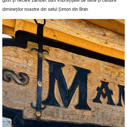
gust și fiecare zâmbet sunt îmbrățișate de taina și caldura
dimineților noastre din satul Șimon din Bran.