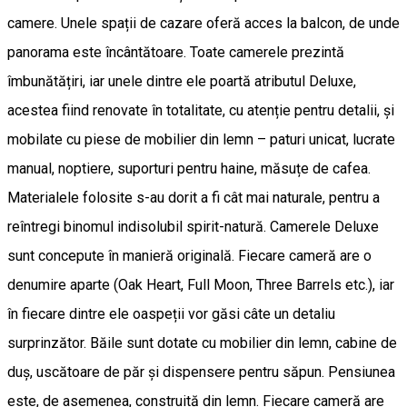
camere. Unele spații de cazare oferă acces la balcon, de unde
panorama este încântătoare. Toate camerele prezintă
îmbunătățiri, iar unele dintre ele poartă atributul Deluxe,
acestea fiind renovate în totalitate, cu atenție pentru detalii, și
mobilate cu piese de mobilier din lemn – paturi unicat, lucrate
manual, noptiere, suporturi pentru haine, măsuțe de cafea.
Materialele folosite s-au dorit a fi cât mai naturale, pentru a
reîntregi binomul indisolubil spirit-natură. Camerele Deluxe
sunt concepute în manieră originală. Fiecare cameră are o
denumire aparte (Oak Heart, Full Moon, Three Barrels etc.), iar
în fiecare dintre ele oaspeții vor găsi câte un detaliu
surprinzător. Băile sunt dotate cu mobilier din lemn, cabine de
duș, uscătoare de păr și dispensere pentru săpun. Pensiunea
este, de asemenea, construită din lemn. Fiecare cameră are