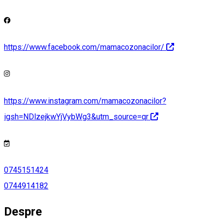
https://www.facebook.com/mamacozonacilor/
https://www.instagram.com/mamacozonacilor?
igsh=NDlzejkwYjVybWg3&utm_source=qr
0745151424
0744914182
Despre