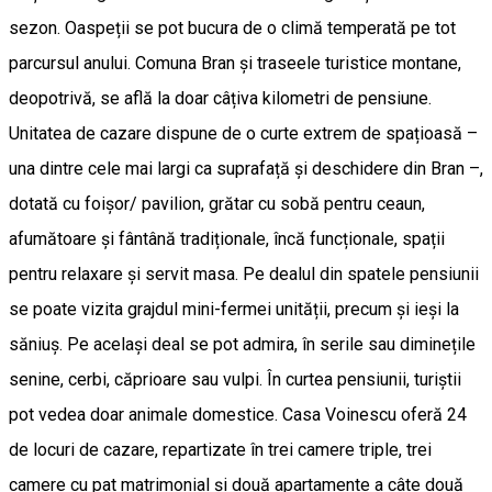
sezon. Oaspeții se pot bucura de o climă temperată pe tot
parcursul anului. Comuna Bran și traseele turistice montane,
deopotrivă, se află la doar câțiva kilometri de pensiune.
Unitatea de cazare dispune de o curte extrem de spațioasă –
una dintre cele mai largi ca suprafață și deschidere din Bran –,
dotată cu foișor/ pavilion, grătar cu sobă pentru ceaun,
afumătoare și fântână tradiționale, încă funcționale, spații
pentru relaxare și servit masa. Pe dealul din spatele pensiunii
se poate vizita grajdul mini-fermei unității, precum și ieși la
săniuș. Pe același deal se pot admira, în serile sau diminețile
senine, cerbi, căprioare sau vulpi. În curtea pensiunii, turiștii
pot vedea doar animale domestice. Casa Voinescu oferă 24
de locuri de cazare, repartizate în trei camere triple, trei
camere cu pat matrimonial și două apartamente a câte două