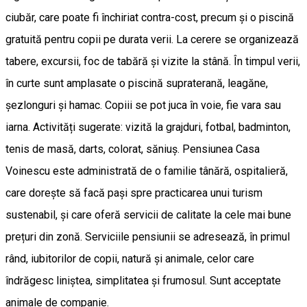
ciubăr, care poate fi închiriat contra-cost, precum și o piscină
gratuită pentru copii pe durata verii. La cerere se organizează
tabere, excursii, foc de tabără și vizite la stână. În timpul verii,
în curte sunt amplasate o piscină supraterană, leagăne,
șezlonguri și hamac. Copiii se pot juca în voie, fie vara sau
iarna. Activități sugerate: vizită la grajduri, fotbal, badminton,
tenis de masă, darts, colorat, săniuș. Pensiunea Casa
Voinescu este administrată de o familie tânără, ospitalieră,
care dorește să facă pași spre practicarea unui turism
sustenabil, și care oferă servicii de calitate la cele mai bune
prețuri din zonă. Serviciile pensiunii se adresează, în primul
rând, iubitorilor de copii, natură și animale, celor care
îndrăgesc liniștea, simplitatea și frumosul. Sunt acceptate
animale de companie.