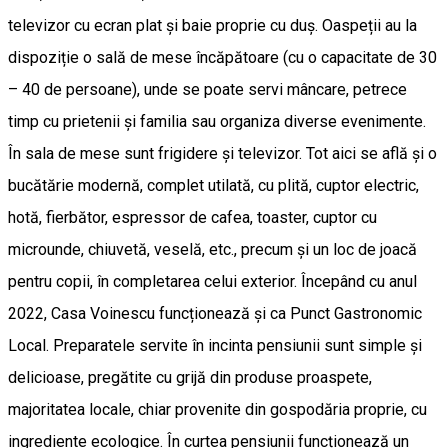
televizor cu ecran plat și baie proprie cu duș. Oaspeții au la
dispoziție o sală de mese încăpătoare (cu o capacitate de 30
– 40 de persoane), unde se poate servi mâncare, petrece
timp cu prietenii și familia sau organiza diverse evenimente.
În sala de mese sunt frigidere și televizor. Tot aici se află și o
bucătărie modernă, complet utilată, cu plită, cuptor electric,
hotă, fierbător, espressor de cafea, toaster, cuptor cu
microunde, chiuvetă, veselă, etc., precum și un loc de joacă
pentru copii, în completarea celui exterior. Începând cu anul
2022, Casa Voinescu funcționează și ca Punct Gastronomic
Local. Preparatele servite în incinta pensiunii sunt simple și
delicioase, pregătite cu grijă din produse proaspete,
majoritatea locale, chiar provenite din gospodăria proprie, cu
ingrediente ecologice. În curtea pensiunii funcționează un