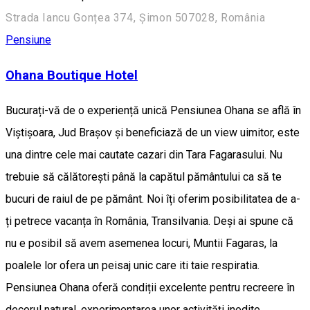
Strada Iancu Gonțea 374, Șimon 507028, România
Pensiune
Ohana Boutique Hotel
Bucurați-vă de o experiență unică Pensiunea Ohana se află în
Viștișoara, Jud Brașov și beneficiază de un view uimitor, este
una dintre cele mai cautate cazari din Tara Fagarasului. Nu
trebuie să călătorești până la capătul pământului ca să te
bucuri de raiul de pe pământ. Noi îți oferim posibilitatea de a-
ți petrece vacanța în România, Transilvania. Deși ai spune că
nu e posibil să avem asemenea locuri, Muntii Fagaras, la
poalele lor ofera un peisaj unic care iti taie respiratia.
Pensiunea Ohana oferă condiții excelente pentru recreere în
decorul natural, experimentarea unor activități inedite