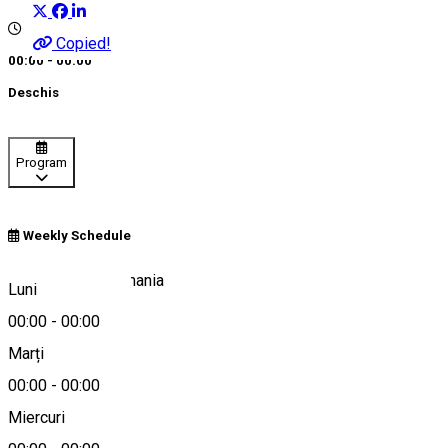
Copied!
00:00 - 00:00
Deschis
Program
Weekly Schedule
Bran 507025, Romania
Luni
00:00
-
00:00
Marți
Hartă
00:00
-
00:00
Miercuri