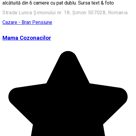
alcătuită din 6 camere cu pat dublu. Sursa text & foto
Strada Lunca Șimonului nr. 18, Șimon 507028, Romania
Cazare - Bran
Pensiune
Mama Cozonacilor