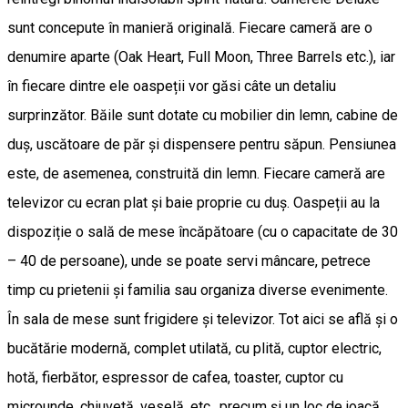
sunt concepute în manieră originală. Fiecare cameră are o
denumire aparte (Oak Heart, Full Moon, Three Barrels etc.), iar
în fiecare dintre ele oaspeții vor găsi câte un detaliu
surprinzător. Băile sunt dotate cu mobilier din lemn, cabine de
duș, uscătoare de păr și dispensere pentru săpun. Pensiunea
este, de asemenea, construită din lemn. Fiecare cameră are
televizor cu ecran plat și baie proprie cu duș. Oaspeții au la
dispoziție o sală de mese încăpătoare (cu o capacitate de 30
– 40 de persoane), unde se poate servi mâncare, petrece
timp cu prietenii și familia sau organiza diverse evenimente.
În sala de mese sunt frigidere și televizor. Tot aici se află și o
bucătărie modernă, complet utilată, cu plită, cuptor electric,
hotă, fierbător, espressor de cafea, toaster, cuptor cu
microunde, chiuvetă, veselă, etc., precum și un loc de joacă