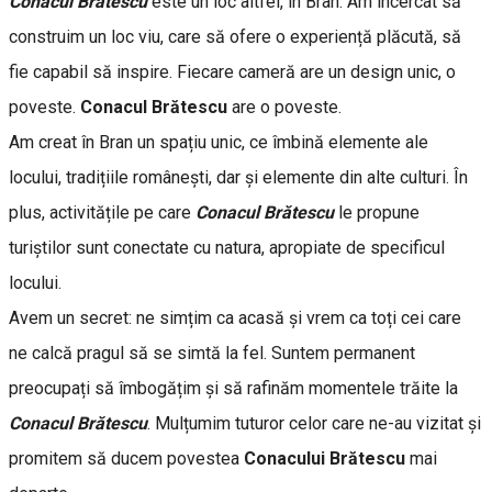
Conacul Brătescu
este un loc altfel, în Bran. Am încercat să
construim un loc viu, care să ofere o experiență plăcută, să
fie capabil să inspire. Fiecare cameră are un design unic, o
poveste.
Conacul Brătescu
are o poveste.
Am creat în Bran un spațiu unic, ce îmbină elemente ale
locului, tradițiile românești, dar și elemente din alte culturi. În
plus, activitățile pe care
Conacul Brătescu
le propune
turiștilor sunt conectate cu natura, apropiate de specificul
locului.
Avem un secret: ne simțim ca acasă și vrem ca toți cei care
ne calcă pragul să se simtă la fel. Suntem permanent
preocupați să îmbogățim și să rafinăm momentele trăite la
Conacul Brătescu
. Mulțumim tuturor celor care ne-au vizitat și
promitem să ducem povestea
Conacului Brătescu
mai