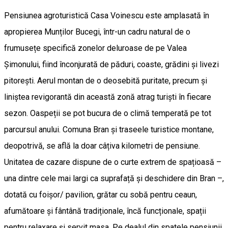
Pensiunea agroturistică Casa Voinescu este amplasată în
apropierea Munților Bucegi, într-un cadru natural de o
frumusețe specifică zonelor deluroase de pe Valea
Șimonului, fiind înconjurată de păduri, coaste, grădini și livezi
pitorești. Aerul montan de o deosebită puritate, precum și
liniștea revigorantă din această zonă atrag turiști în fiecare
sezon. Oaspeții se pot bucura de o climă temperată pe tot
parcursul anului. Comuna Bran și traseele turistice montane,
deopotrivă, se află la doar câțiva kilometri de pensiune.
Unitatea de cazare dispune de o curte extrem de spațioasă –
una dintre cele mai largi ca suprafață și deschidere din Bran –,
dotată cu foișor/ pavilion, grătar cu sobă pentru ceaun,
afumătoare și fântână tradiționale, încă funcționale, spații
pentru relaxare și servit masa. Pe dealul din spatele pensiunii