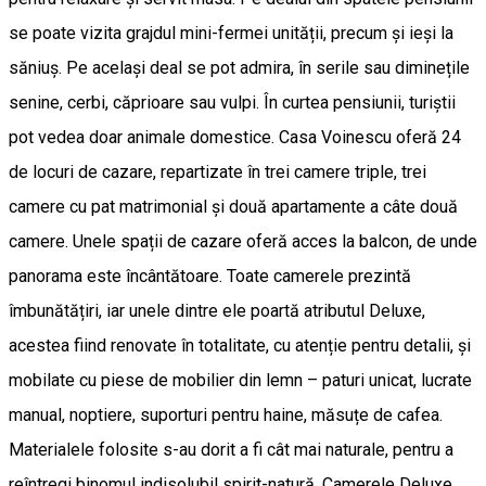
se poate vizita grajdul mini-fermei unității, precum și ieși la
săniuș. Pe același deal se pot admira, în serile sau diminețile
senine, cerbi, căprioare sau vulpi. În curtea pensiunii, turiștii
pot vedea doar animale domestice. Casa Voinescu oferă 24
de locuri de cazare, repartizate în trei camere triple, trei
camere cu pat matrimonial și două apartamente a câte două
camere. Unele spații de cazare oferă acces la balcon, de unde
panorama este încântătoare. Toate camerele prezintă
îmbunătățiri, iar unele dintre ele poartă atributul Deluxe,
acestea fiind renovate în totalitate, cu atenție pentru detalii, și
mobilate cu piese de mobilier din lemn – paturi unicat, lucrate
manual, noptiere, suporturi pentru haine, măsuțe de cafea.
Materialele folosite s-au dorit a fi cât mai naturale, pentru a
reîntregi binomul indisolubil spirit-natură. Camerele Deluxe