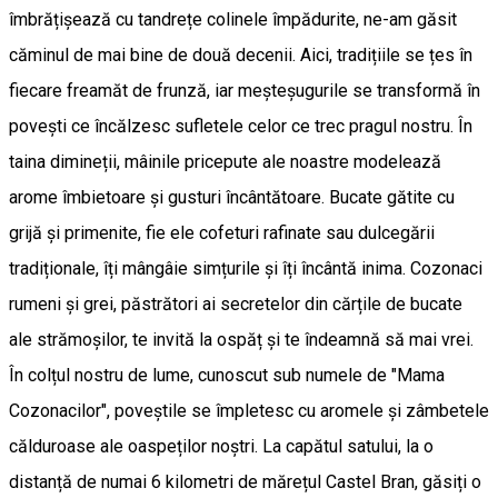
îmbrățișează cu tandrețe colinele împădurite, ne-am găsit
căminul de mai bine de două decenii. Aici, tradițiile se țes în
fiecare freamăt de frunză, iar meșteșugurile se transformă în
povești ce încălzesc sufletele celor ce trec pragul nostru. În
taina dimineții, mâinile pricepute ale noastre modelează
arome îmbietoare și gusturi încântătoare. Bucate gătite cu
grijă și primenite, fie ele cofeturi rafinate sau dulcegării
tradiționale, îți mângâie simțurile și îți încântă inima. Cozonaci
rumeni și grei, păstrători ai secretelor din cărțile de bucate
ale strămoșilor, te invită la ospăț și te îndeamnă să mai vrei.
În colțul nostru de lume, cunoscut sub numele de "Mama
Cozonacilor", poveștile se împletesc cu aromele și zâmbetele
călduroase ale oaspeților noștri. La capătul satului, la o
distanță de numai 6 kilometri de mărețul Castel Bran, găsiți o