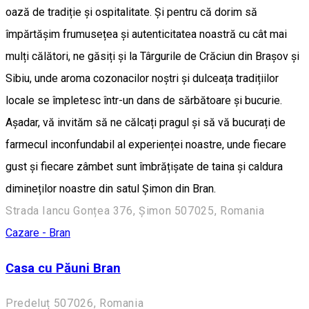
oază de tradiție și ospitalitate. Și pentru că dorim să
împărtășim frumusețea și autenticitatea noastră cu cât mai
mulți călători, ne găsiți și la Târgurile de Crăciun din Brașov și
Sibiu, unde aroma cozonacilor noștri și dulceața tradițiilor
locale se împletesc într-un dans de sărbătoare și bucurie.
Așadar, vă invităm să ne călcați pragul și să vă bucurați de
farmecul inconfundabil al experienței noastre, unde fiecare
gust și fiecare zâmbet sunt îmbrățișate de taina și caldura
dimineților noastre din satul Șimon din Bran.
Strada Iancu Gonțea 376, Șimon 507025, Romania
Cazare - Bran
Casa cu Păuni Bran
Predeluț 507026, Romania