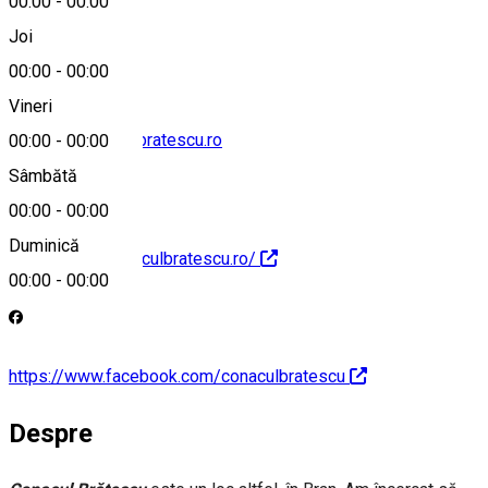
00:00
-
00:00
0724 965 414
Joi
00:00
-
00:00
Vineri
contact@conaculbratescu.ro
00:00
-
00:00
Sâmbătă
00:00
-
00:00
Duminică
https://www.conaculbratescu.ro/
00:00
-
00:00
https://www.facebook.com/conaculbratescu
Despre