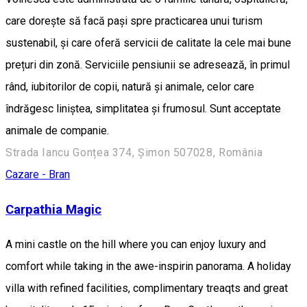
care dorește să facă pași spre practicarea unui turism
sustenabil, și care oferă servicii de calitate la cele mai bune
prețuri din zonă. Serviciile pensiunii se adresează, în primul
rând, iubitorilor de copii, natură și animale, celor care
îndrăgesc liniștea, simplitatea și frumosul. Sunt acceptate
animale de companie.
Strada Iancu Gonțea 374, Șimon 507028, România
Cazare - Bran
Carpathia Magic
A mini castle on the hill where you can enjoy luxury and
comfort while taking in the awe-inspirin panorama. A holiday
villa with refined facilities, complimentary treaqts and great