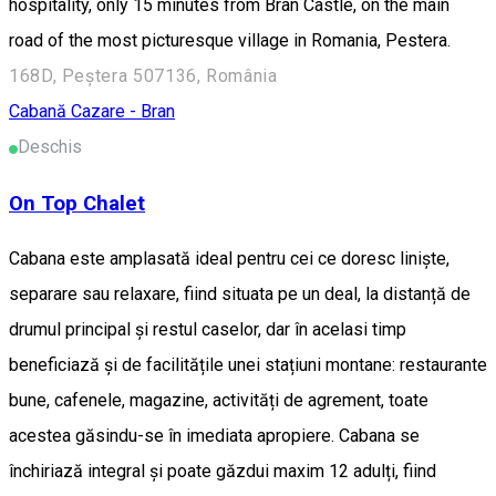
hospitality, only 15 minutes from Bran Castle, on the main
road of the most picturesque village in Romania, Pestera.
168D, Peștera 507136, România
Cabană
Cazare - Bran
Deschis
On Top Chalet
Cabana este amplasată ideal pentru cei ce doresc liniște,
separare sau relaxare, fiind situata pe un deal, la distanță de
drumul principal și restul caselor, dar în acelasi timp
beneficiază și de facilitățile unei stațiuni montane: restaurante
bune, cafenele, magazine, activități de agrement, toate
acestea găsindu-se în imediata apropiere. Cabana se
închiriază integral și poate găzdui maxim 12 adulți, fiind