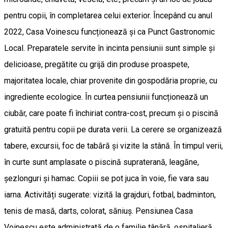
pentru copii, în completarea celui exterior. Începând cu anul
2022, Casa Voinescu funcționează și ca Punct Gastronomic
Local. Preparatele servite în incinta pensiunii sunt simple și
delicioase, pregătite cu grijă din produse proaspete,
majoritatea locale, chiar provenite din gospodăria proprie, cu
ingrediente ecologice. În curtea pensiunii funcționează un
ciubăr, care poate fi închiriat contra-cost, precum și o piscină
gratuită pentru copii pe durata verii. La cerere se organizează
tabere, excursii, foc de tabără și vizite la stână. În timpul verii,
în curte sunt amplasate o piscină supraterană, leagăne,
șezlonguri și hamac. Copiii se pot juca în voie, fie vara sau
iarna. Activități sugerate: vizită la grajduri, fotbal, badminton,
tenis de masă, darts, colorat, săniuș. Pensiunea Casa
Voinescu este administrată de o familie tânără, ospitalieră,