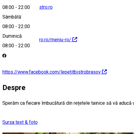
contact@lepetitbistro.ro
08:00
-
22:00
Sâmbătă
08:00
-
22:00
Duminică
https://lepetitbistro.ro/meniu-ro/
08:00
-
22:00
https://www.facebook.com/lepetitbistrobrasov
Despre
Sperăm ca fiecare îmbucătură din rețetele tainice să vă aducă 
Sursa text & foto