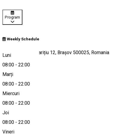
Program
Weekly Schedule
Strada Gherghe Barițiu 12, Brașov 500025, Romania
Luni
08:00
-
22:00
Marți
Hartă
08:00
-
22:00
Miercuri
08:00
-
22:00
0723 631 530
Joi
08:00
-
22:00
Vineri