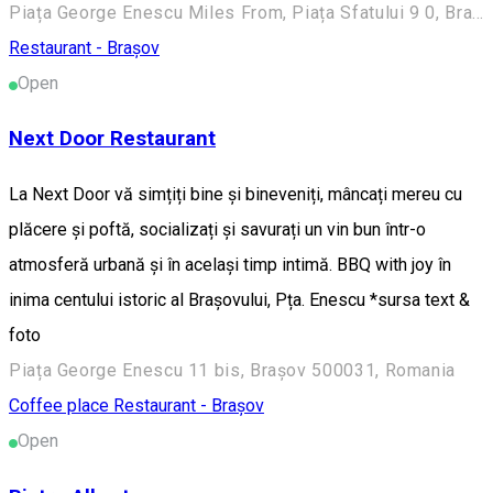
Piața George Enescu Miles From, Piața Sfatului 9 0, Brașov 500031, Romania
Restaurant - Brașov
Open
Next Door Restaurant
La Next Door vă simțiți bine și bineveniți, mâncați mereu cu
plăcere și poftă, socializați și savurați un vin bun într-o
atmosferă urbană și în același timp intimă. BBQ with joy în
inima centului istoric al Brașovului, Pța. Enescu *sursa text &
foto
Piața George Enescu 11 bis, Brașov 500031, Romania
Coffee place
Restaurant - Brașov
Open