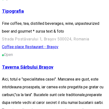
Tipografia
Fine coffee, tea, distilled beverages, wine, unpasteurized
beer and gourmet * sursa text & foto
Strada Postăvarului 1, Brașov 500024, Romania
Coffee place
Restaurant - Brașov
Open
Taverna Sârbului Brașov
Aici, totul e "specialitatea casei". Mancarea are gust, este
intotdeauna proaspata, iar carnea este pregatita pe gratar cu
carbuni,"ca la tara". Bucatele sunt cele traditionale,preparate
dupa retete vechi al caror secret il stiu numai bucatarii sarbi.