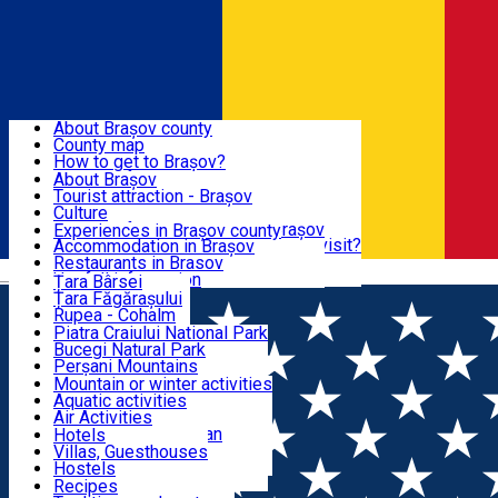
Sign In
Sign Up Free
BRAȘOV COUNTY
About Brașov county
County map
BRAȘOV
How to get to Brașov?
Tourist Information Centers
About Brașov
Tourist Guides
Tourist attraction - Brașov
EXPERIENCES
Brașov Tourism Recommendations
Culture
Historical tourist attractions
Tourist Information Center - Brașov
Experiences in Brașov county
What would a local recommend to visit?
Accommodation in Brașov
DESTINATIONS
Tourism news Brașov
Restaurants in Brasov
Română
Restaurants
Usefull information
Țara Bârsei
Țara Făgărașului
NATURE
Rupea - Cohalm
ECO Destinations
Piatra Craiului National Park
Bucegi Natural Park
ACTIVE TOURISM
Perșani Mountains
Făgăraș Mountains
Mountain or winter activities
Postăvarul Peak
Aquatic activities
ACCOMMODATION
Măgura Codlei
Air Activities
Ciucaș Mountains
Adventure, Equestrian
Hotels
Protected areas
Cycling, Running
Villas, Guesthouses
CULTURAL HERITAGE
Other natural attractions
Other activities
Hostels
Speoturism
Cottages
Recipes