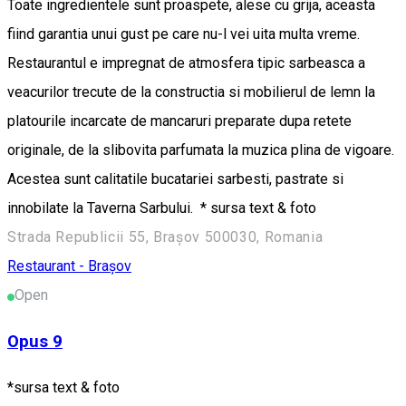
Toate ingredientele sunt proaspete, alese cu grija, aceasta
fiind garantia unui gust pe care nu-l vei uita multa vreme.
Restaurantul e impregnat de atmosfera tipic sarbeasca a
veacurilor trecute de la constructia si mobilierul de lemn la
platourile incarcate de mancaruri preparate dupa retete
originale, de la slibovita parfumata la muzica plina de vigoare.
Acestea sunt calitatile bucatariei sarbesti, pastrate si
innobilate la Taverna Sarbului. * sursa text & foto
Strada Republicii 55, Brașov 500030, Romania
Restaurant - Brașov
Open
Opus 9
*sursa text & foto