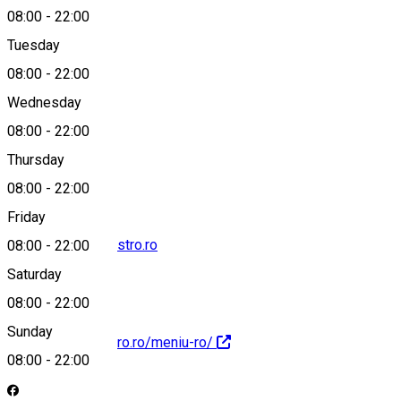
08:00
-
22:00
Tuesday
Map
08:00
-
22:00
Wednesday
08:00
-
22:00
0723 631 530
Thursday
08:00
-
22:00
Friday
contact@lepetitbistro.ro
08:00
-
22:00
Saturday
08:00
-
22:00
Sunday
https://lepetitbistro.ro/meniu-ro/
08:00
-
22:00