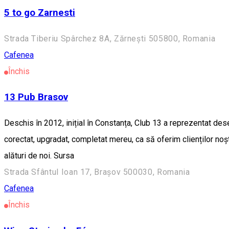
5 to go Zarnesti
Strada Tiberiu Spârchez 8A, Zărnești 505800, Romania
Cafenea
Închis
13 Pub Brasov
Deschis în 2012, inițial în Constanța, Club 13 a reprezentat dese
corectat, upgradat, completat mereu, ca să oferim clienților no
alături de noi. Sursa
Strada Sfântul Ioan 17, Brașov 500030, Romania
Cafenea
Închis