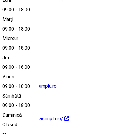
Luni
09:00
-
18:00
Marți
Hartă
09:00
-
18:00
Miercuri
09:00
-
18:00
0775 234 220
Joi
09:00
-
18:00
Vineri
contact@brutariasimplu.ro
09:00
-
18:00
Sâmbătă
09:00
-
18:00
Duminică
http://www.brutariasimplu.ro/
Closed