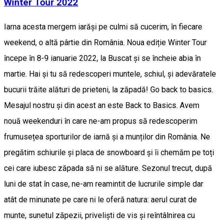
Winter Tour 2022
Iarna acesta mergem iarăși pe culmi să cucerim, în fiecare
weekend, o altă pârtie din România. Noua ediție Winter Tour
începe în 8-9 ianuarie 2022, la Buscat și se încheie abia în
martie. Hai și tu să redescoperi muntele, schiul, și adevăratele
bucurii trăite alături de prieteni, la zăpadă! Go back to basics.
Mesajul nostru și din acest an este Back to Basics. Avem
nouă weekenduri în care ne-am propus să redescoperim
frumusețea sporturilor de iarnă și a munților din România. Ne
pregătim schiurile și placa de snowboard și îi chemăm pe toți
cei care iubesc zăpada să ni se alăture. Sezonul trecut, după
luni de stat în case, ne-am reamintit de lucrurile simple dar
atât de minunate pe care ni le oferă natura: aerul curat de
munte, sunetul zăpezii, priveliști de vis și reîntâlnirea cu