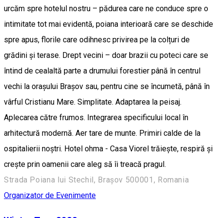
urcăm spre hotelul nostru – pădurea care ne conduce spre o
intimitate tot mai evidentă, poiana interioară care se deschide
spre apus, florile care odihnesc privirea pe la colțuri de
grădini și terase. Drept vecini – doar brazii cu poteci care se
întind de cealaltă parte a drumului forestier până în centrul
vechi la orașului Brașov sau, pentru cine se încumetă, până în
vârful Cristianu Mare. Simplitate. Adaptarea la peisaj.
Aplecarea către frumos. Integrarea specificului local în
arhitectură modernă. Aer tare de munte. Primiri calde de la
ospitalierii noștri. Hotel ohma - Casa Viorel trăiește, respiră și
crește prin oamenii care aleg să îi treacă pragul.
Strada Poiana lui Stechil, Brașov 500001, Romania
Organizator de Evenimente