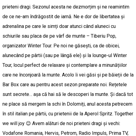
prieteni dragi. Sezonul acesta ne dezmorțim și ne reamintim
de ce ne-am îndrăgostit de iarnă. Ne e dor de libertatea și
adrenalina pe care le simți doar atunci când aluneci cu
schiurile sau placa de pe vârf de munte – Tiberiu Pop,
organizator Winter Tour. Pe noi ne găsești, ca de obicei,
alunecând pe pârtii (sau pe lângă ele) și la lounge-ul Winter
Tour, locul perfect de relaxare și contemplare a minunățiilor
care ne înconjoară la munte. Acolo îi vei găsi și pe băieții de la
Bar Box care au pentru acest sezon preparate noi. Rețetele
sunt secrete… așa că hai să le descoperi la munte. Și dacă tot
ne place să mergem la schi în Dolomiți, anul acesta petrecem
în stil italian pe pârtii, cu prietenii de la Aperol Spritz. Together
we will joy 😉 Avem alături de noi prieteni dragi și vechi:
Vodafone Romania, Hervis, Petrom, Radio Impuls, Prima TV,