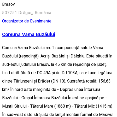
Brasov
507251 Drăguș, România
Organizator de Evenimente
Comuna Vama Buzăului
Comuna Vama Buzăului are în componență satele Vama
Buzăului (reședință), Acriș, Buzăiel și Dălghiu. Este situată în
sud-estul județului Brașov, la 45 km de reședința de județ,
fiind străbătută de DC 49A și de DJ 103A, care face legătura
dintre Tărlungeni și Brădet (DN 10). Suprafaţă totală: 156,63
km² În nord este mărginită de - Depresiunea Întorsura
Buzăului - Oraşul Întorsura Buzăului În est se sprijină pe -
Munţii Siriului - Tătarul Mare (1860 m) - Tătarul Mic (1415 m)
În sud-vest este străjuită de lanţul montan format de Masivul