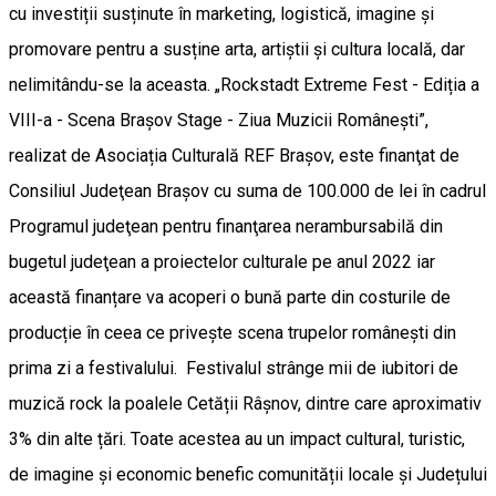
cu investiții susținute în marketing, logistică, imagine și
promovare pentru a susține arta, artiștii și cultura locală, dar
nelimitându-se la aceasta. „Rockstadt Extreme Fest - Ediția a
VIII-a - Scena Brașov Stage - Ziua Muzicii Românești”,
realizat de Asociația Culturală REF Brașov, este finanţat de
Consiliul Judeţean Braşov cu suma de 100.000 de lei în cadrul
Programul judeţean pentru finanţarea nerambursabilă din
bugetul judeţean a proiectelor culturale pe anul 2022 iar
această finanțare va acoperi o bună parte din costurile de
producție în ceea ce privește scena trupelor românești din
prima zi a festivalului. Festivalul strânge mii de iubitori de
muzică rock la poalele Cetății Râșnov, dintre care aproximativ
3% din alte țări. Toate acestea au un impact cultural, turistic,
de imagine și economic benefic comunității locale și Județului