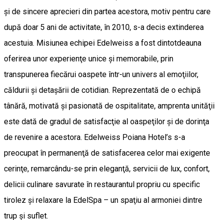
şi de sincere aprecieri din partea acestora, motiv pentru care
după doar 5 ani de activitate, în 2010, s-a decis extinderea
acestuia. Misiunea echipei Edelweiss a fost dintotdeauna
oferirea unor experienţe unice şi memorabile, prin
transpunerea fiecărui oaspete într-un univers al emoţiilor,
căldurii şi detaşării de cotidian. Reprezentată de o echipă
tânără, motivată şi pasionată de ospitalitate, amprenta unităţii
este dată de gradul de satisfacţie al oaspeţilor şi de dorinţa
de revenire a acestora. Edelweiss Poiana Hotel’s s-a
preocupat în permanenţă de satisfacerea celor mai exigente
cerinţe, remarcându-se prin eleganţă, servicii de lux, confort,
delicii culinare savurate în restaurantul propriu cu specific
tirolez şi relaxare la EdelSpa – un spaţiu al armoniei dintre
trup şi suflet.