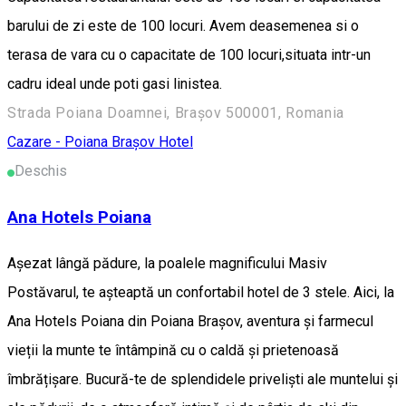
barului de zi este de 100 locuri. Avem deasemenea si o
terasa de vara cu o capacitate de 100 locuri,situata intr-un
cadru ideal unde poti gasi linistea.
Strada Poiana Doamnei, Brașov 500001, Romania
Cazare - Poiana Brașov
Hotel
Deschis
Ana Hotels Poiana
Așezat lângă pădure, la poalele magnificului Masiv
Postăvarul, te așteaptă un confortabil hotel de 3 stele. Aici, la
Ana Hotels Poiana din Poiana Braşov, aventura și farmecul
vieții la munte te întâmpină cu o caldă și prietenoasă
îmbrățișare. Bucură-te de splendidele priveliști ale muntelui și