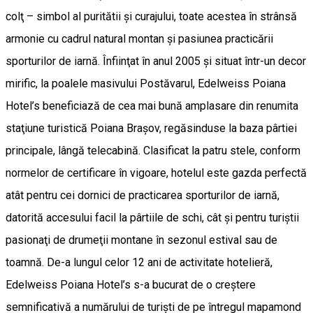
colţ – simbol al puritătii şi curajului, toate acestea în strânsă
armonie cu cadrul natural montan şi pasiunea practicării
sporturilor de iarnă. Înfiinţat în anul 2005 şi situat într-un decor
mirific, la poalele masivului Postăvarul, Edelweiss Poiana
Hotel’s beneficiază de cea mai bună amplasare din renumita
staţiune turistică Poiana Braşov, regăsinduse la baza pârtiei
principale, lângă telecabină. Clasificat la patru stele, conform
normelor de certificare în vigoare, hotelul este gazda perfectă
atât pentru cei dornici de practicarea sporturilor de iarnă,
datorită accesului facil la pârtiile de schi, cât şi pentru turiştii
pasionaţi de drumeţii montane în sezonul estival sau de
toamnă. De-a lungul celor 12 ani de activitate hotelieră,
Edelweiss Poiana Hotel’s s-a bucurat de o creştere
semnificativă a numărului de turişti de pe întregul mapamond