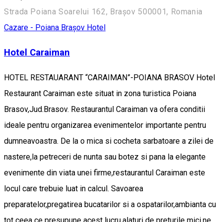
Strada Poiana Soarelui 162, Brașov 500001, Romania
Cazare - Poiana Brașov
Hotel
Hotel Caraiman
HOTEL RESTAUARANT “CARAIMAN”-POIANA BRASOV Hotel
Restaurant Caraiman este situat in zona turistica Poiana
Brasov,Jud.Brasov. Restaurantul Caraiman va ofera conditii
ideale pentru organizarea evenimentelor importante pentru
dumneavoastra. De la o mica si cocheta sarbatoare a zilei de
nastere,la petreceri de nunta sau botez si pana la elegante
evenimente din viata unei firme,restaurantul Caraiman este
locul care trebuie luat in calcul. Savoarea
preparatelor,pregatirea bucatarilor si a ospatarilor,ambianta cu
tot ceea ce presupune acest lucru,alaturi de preturile mici,ne