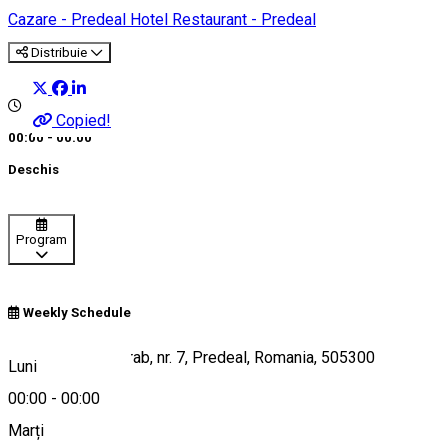
Cazare - Predeal
Hotel
Restaurant - Predeal
Distribuie
Copied!
00:00 - 00:00
Deschis
Program
Weekly Schedule
Str. Neagoe Basarab, nr. 7, Predeal, Romania, 505300
Luni
00:00
-
00:00
Marți
Hartă