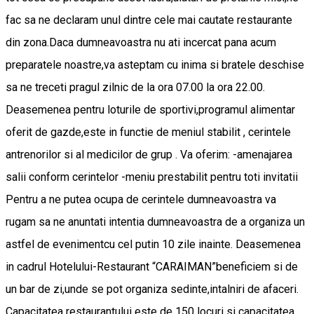
fac sa ne declaram unul dintre cele mai cautate restaurante
din zona.Daca dumneavoastra nu ati incercat pana acum
preparatele noastre,va asteptam cu inima si bratele deschise
sa ne treceti pragul zilnic de la ora 07.00 la ora 22.00.
Deasemenea pentru loturile de sportivi,programul alimentar
oferit de gazde,este in functie de meniul stabilit , cerintele
antrenorilor si al medicilor de grup . Va oferim: -amenajarea
salii conform cerintelor -meniu prestabilit pentru toti invitatii
Pentru a ne putea ocupa de cerintele dumneavoastra va
rugam sa ne anuntati intentia dumneavoastra de a organiza un
astfel de evenimentcu cel putin 10 zile inainte. Deasemenea
in cadrul Hotelului-Restaurant “CARAIMAN”beneficiem si de
un bar de zi,unde se pot organiza sedinte,intalniri de afaceri.
Capacitatea restaurantului este de 150 locuri si capacitatea