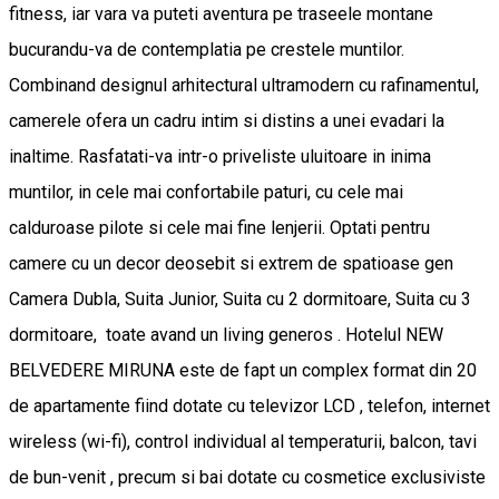
fitness, iar vara va puteti aventura pe traseele montane
bucurandu-va de contemplatia pe crestele muntilor.
Combinand designul arhitectural ultramodern cu rafinamentul,
camerele ofera un cadru intim si distins a unei evadari la
inaltime. Rasfatati-va intr-o priveliste uluitoare in inima
muntilor, in cele mai confortabile paturi, cu cele mai
calduroase pilote si cele mai fine lenjerii. Optati pentru
camere cu un decor deosebit si extrem de spatioase gen
Camera Dubla, Suita Junior, Suita cu 2 dormitoare, Suita cu 3
dormitoare, toate avand un living generos . Hotelul NEW
BELVEDERE MIRUNA este de fapt un complex format din 20
de apartamente fiind dotate cu televizor LCD , telefon, internet
wireless (wi-fi), control individual al temperaturii, balcon, tavi
de bun-venit , precum si bai dotate cu cosmetice exclusiviste