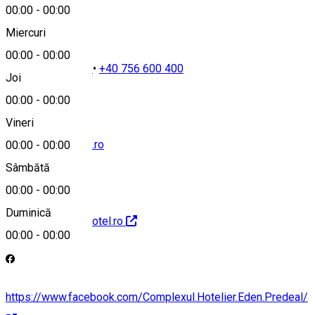
00:00
-
00:00
Miercuri
00:00
-
00:00
+40 740 900 400
•
+40 756 600 400
Joi
00:00
-
00:00
Vineri
office@edenhotel.ro
00:00
-
00:00
Sâmbătă
00:00
-
00:00
Duminică
http://www.edenhotel.ro
00:00
-
00:00
https://www.facebook.com/Complexul.Hotelier.Eden.Predeal/