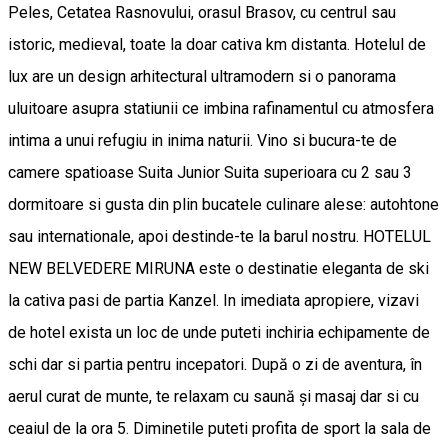
Peles, Cetatea Rasnovului, orasul Brasov, cu centrul sau
istoric, medieval, toate la doar cativa km distanta. Hotelul de
lux are un design arhitectural ultramodern si o panorama
uluitoare asupra statiunii ce imbina rafinamentul cu atmosfera
intima a unui refugiu in inima naturii. Vino si bucura-te de
camere spatioase Suita Junior Suita superioara cu 2 sau 3
dormitoare si gusta din plin bucatele culinare alese: autohtone
sau internationale, apoi destinde-te la barul nostru. HOTELUL
NEW BELVEDERE MIRUNA este o destinatie eleganta de ski
la cativa pasi de partia Kanzel. In imediata apropiere, vizavi
de hotel exista un loc de unde puteti inchiria echipamente de
schi dar si partia pentru incepatori. După o zi de aventura, în
aerul curat de munte, te relaxam cu saună şi masaj dar si cu
ceaiul de la ora 5. Diminetile puteti profita de sport la sala de