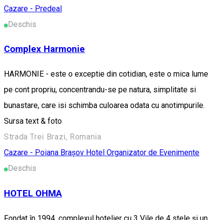
Cazare - Predeal
Deschis
Complex Harmonie
HARMONIE - este o exceptie din cotidian, este o mica lume
pe cont propriu, concentrandu-se pe natura, simplitate si
bunastare, care isi schimba culoarea odata cu anotimpurile.
Sursa text & foto
Strada Trei Brazi, Romania
Cazare - Poiana Brașov
Hotel
Organizator de Evenimente
Deschis
HOTEL OHMA
Fondat în 1994, complexul hotelier cu 3 Vile de 4 stele și un