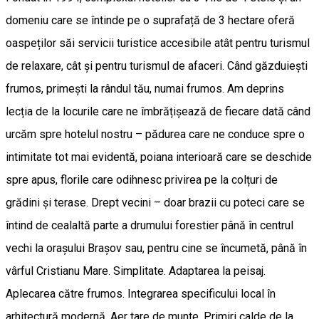
domeniu care se întinde pe o suprafață de 3 hectare oferă
oaspeților săi servicii turistice accesibile atât pentru turismul
de relaxare, cât și pentru turismul de afaceri. Când găzduiești
frumos, primești la rândul tău, numai frumos. Am deprins
lecția de la locurile care ne îmbrățișează de fiecare dată când
urcăm spre hotelul nostru – pădurea care ne conduce spre o
intimitate tot mai evidentă, poiana interioară care se deschide
spre apus, florile care odihnesc privirea pe la colțuri de
grădini și terase. Drept vecini – doar brazii cu poteci care se
întind de cealaltă parte a drumului forestier până în centrul
vechi la orașului Brașov sau, pentru cine se încumetă, până în
vârful Cristianu Mare. Simplitate. Adaptarea la peisaj.
Aplecarea către frumos. Integrarea specificului local în
arhitectură modernă. Aer tare de munte. Primiri calde de la