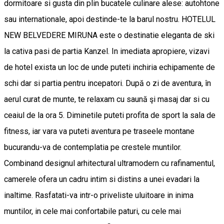
dormitoare si gusta din plin bucatele culinare alese: autohtone
sau internationale, apoi destinde-te la barul nostru. HOTELUL
NEW BELVEDERE MIRUNA este o destinatie eleganta de ski
la cativa pasi de partia Kanzel. In imediata apropiere, vizavi
de hotel exista un loc de unde puteti inchiria echipamente de
schi dar si partia pentru incepatori. După o zi de aventura, în
aerul curat de munte, te relaxam cu saună şi masaj dar si cu
ceaiul de la ora 5. Diminetile puteti profita de sport la sala de
fitness, iar vara va puteti aventura pe traseele montane
bucurandu-va de contemplatia pe crestele muntilor.
Combinand designul arhitectural ultramodern cu rafinamentul,
camerele ofera un cadru intim si distins a unei evadari la
inaltime. Rasfatati-va intr-o priveliste uluitoare in inima
muntilor, in cele mai confortabile paturi, cu cele mai