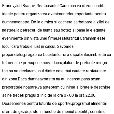
Brasov,Jud.Brasov. Restaurantul Caraiman va ofera conditii
ideale pentru organizarea evenimentelor importante pentru
dumneavoastra. De la o mica si cocheta sarbatoare a zilei de
nastere,la petreceri de nunta sau botez si pana la elegante
evenimente din viata unei firme,restaurantul Caraiman este
locul care trebuie luat in calcul. Savoarea
preparatelor,pregatirea bucatarilor si a ospatarilor,ambianta cu
tot ceea ce presupune acest lucru,alaturi de preturile mici,ne
fac sa ne declaram unul dintre cele mai cautate restaurante
din zona.Daca dumneavoastra nu ati incercat pana acum
preparatele noastre,va asteptam cu inima si bratele deschise
sa ne treceti pragul zilnic de la ora 07.00 la ora 22.00.
Deasemenea pentru loturile de sportivi,programul alimentar
oferit de gazde,este in functie de meniul stabilit , cerintele