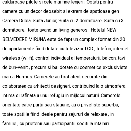
calduroase pilote si cele mai fine lenjerii. Optati pentru
camere cu un decor deosebit si extrem de spatioase gen
Camera Dubla, Suita Junior, Suita cu 2 dormitoare, Suita cu 3
dormitoare, toate avand un living generos . Hotelul NEW
BELVEDERE MIRUNA este de fapt un complex format din 20
de apartamente fiind dotate cu televizor LCD , telefon, internet
wireless (wi-fi), control individual al temperaturii, balcon, tavi
de bun-venit , precum si bai dotate cu cosmetice exclusiviste
marca Hermes. Camerele au fost atent decorate din
colaborarea cu arhitecti designeri, contribuind la o atmosfera
intima si rafinata a unui refugiu in mijlocul naturii. Camerele
orientate catre partii sau statiune, au o priveliste superba,
toate spatiile fiind ideale pentru sejururi de relaxare , in
familie , cu prietenii sau participantii sositi la intalniri