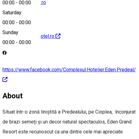
office@edenhotel.ro
00:00
-
00:00
Saturday
00:00
-
00:00
Sunday
http://www.edenhotel.ro
00:00
-
00:00
https://www.facebook.com/Complexul.Hotelier.Eden.Predeal/
About
Situat într-o zonă liniștită a Predealului, pe Cioplea, înconjurat
de brazi semeți și un decor natural spectaculos, Eden Grand
Resort este recunoscut ca una dintre cele mai apreciate