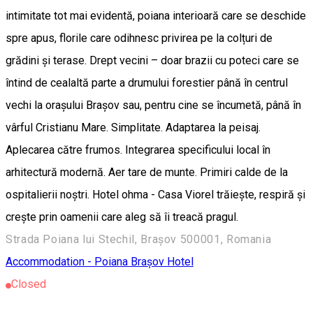
intimitate tot mai evidentă, poiana interioară care se deschide
spre apus, florile care odihnesc privirea pe la colțuri de
grădini și terase. Drept vecini – doar brazii cu poteci care se
întind de cealaltă parte a drumului forestier până în centrul
vechi la orașului Brașov sau, pentru cine se încumetă, până în
vârful Cristianu Mare. Simplitate. Adaptarea la peisaj.
Aplecarea către frumos. Integrarea specificului local în
arhitectură modernă. Aer tare de munte. Primiri calde de la
ospitalierii noștri. Hotel ohma - Casa Viorel trăiește, respiră și
crește prin oamenii care aleg să îi treacă pragul.
Strada Poiana lui Stechil, Brașov 500001, Romania
Accommodation - Poiana Brașov
Hotel
Closed