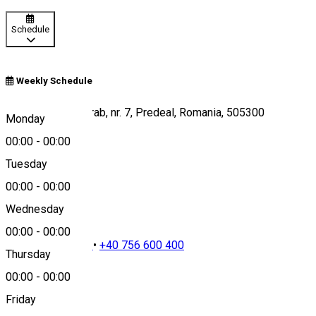
Schedule
Weekly Schedule
Str. Neagoe Basarab, nr. 7, Predeal, Romania, 505300
Monday
00:00
-
00:00
Tuesday
Map
00:00
-
00:00
Wednesday
00:00
-
00:00
+40 740 900 400
•
+40 756 600 400
Thursday
00:00
-
00:00
Friday