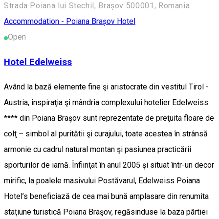
Strada Poiana lui Stechil, Brașov 500001, Romania
Accommodation - Poiana Brașov
Hotel
Open
Hotel Edelweiss
Având la bază elemente fine şi aristocrate din vestitul Tirol -
Austria, inspiraţia şi mândria complexului hotelier Edelweiss
**** din Poiana Braşov sunt reprezentate de preţuita floare de
colţ – simbol al puritătii şi curajului, toate acestea în strânsă
armonie cu cadrul natural montan şi pasiunea practicării
sporturilor de iarnă. Înfiinţat în anul 2005 şi situat într-un decor
mirific, la poalele masivului Postăvarul, Edelweiss Poiana
Hotel’s beneficiază de cea mai bună amplasare din renumita
staţiune turistică Poiana Braşov, regăsinduse la baza pârtiei