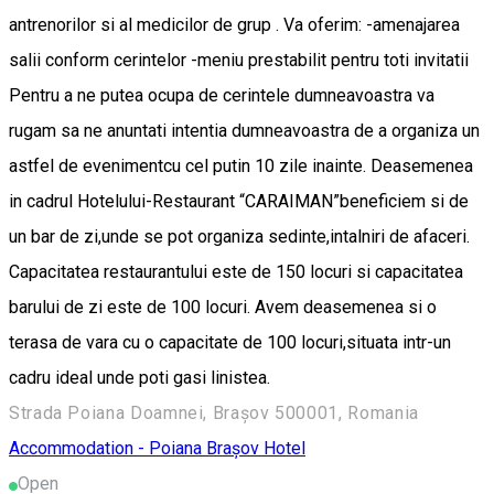
antrenorilor si al medicilor de grup . Va oferim: -amenajarea
salii conform cerintelor -meniu prestabilit pentru toti invitatii
Pentru a ne putea ocupa de cerintele dumneavoastra va
rugam sa ne anuntati intentia dumneavoastra de a organiza un
astfel de evenimentcu cel putin 10 zile inainte. Deasemenea
in cadrul Hotelului-Restaurant “CARAIMAN”beneficiem si de
un bar de zi,unde se pot organiza sedinte,intalniri de afaceri.
Capacitatea restaurantului este de 150 locuri si capacitatea
barului de zi este de 100 locuri. Avem deasemenea si o
terasa de vara cu o capacitate de 100 locuri,situata intr-un
cadru ideal unde poti gasi linistea.
Strada Poiana Doamnei, Brașov 500001, Romania
Accommodation - Poiana Brașov
Hotel
Open