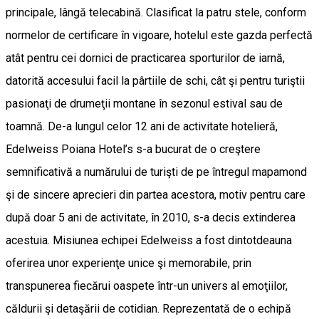
principale, lângă telecabină. Clasificat la patru stele, conform
normelor de certificare în vigoare, hotelul este gazda perfectă
atât pentru cei dornici de practicarea sporturilor de iarnă,
datorită accesului facil la pârtiile de schi, cât şi pentru turiştii
pasionaţi de drumeţii montane în sezonul estival sau de
toamnă. De-a lungul celor 12 ani de activitate hotelieră,
Edelweiss Poiana Hotel’s s-a bucurat de o creştere
semnificativă a numărului de turişti de pe întregul mapamond
şi de sincere aprecieri din partea acestora, motiv pentru care
după doar 5 ani de activitate, în 2010, s-a decis extinderea
acestuia. Misiunea echipei Edelweiss a fost dintotdeauna
oferirea unor experienţe unice şi memorabile, prin
transpunerea fiecărui oaspete într-un univers al emoţiilor,
căldurii şi detaşării de cotidian. Reprezentată de o echipă