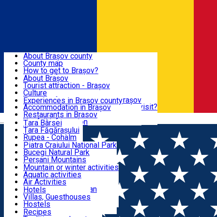
Sign In
Sign Up Free
BRAȘOV COUNTY
About Brașov county
County map
BRAȘOV
How to get to Brașov?
Tourist Information Centers
About Brașov
Tourist Guides
Tourist attraction - Brașov
EXPERIENCES
Brașov Tourism Recommendations
Culture
Historical tourist attractions
Tourist Information Center - Brașov
Experiences in Brașov county
What would a local recommend to visit?
Accommodation in Brașov
DESTINATIONS
Tourism news Brașov
Restaurants in Brasov
Română
Restaurants
Usefull information
Țara Bârsei
Țara Făgărașului
NATURE
Rupea - Cohalm
ECO Destinations
Piatra Craiului National Park
Bucegi Natural Park
ACTIVE TOURISM
Perșani Mountains
Făgăraș Mountains
Mountain or winter activities
Postăvarul Peak
Aquatic activities
ACCOMMODATION
Măgura Codlei
Air Activities
Ciucaș Mountains
Adventure, Equestrian
Hotels
Protected areas
Cycling, Running
Villas, Guesthouses
CULTURAL HERITAGE
Other natural attractions
Other activities
Hostels
Speoturism
Cottages
Recipes