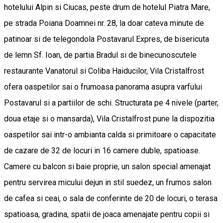
hotelului Alpin si Ciucas, peste drum de hotelul Piatra Mare,
pe strada Poiana Doamnei nr. 28, la doar cateva minute de
patinoar si de telegondola Postavarul Expres, de bisericuta
de lemn Sf. Ioan, de partia Bradul si de binecunoscutele
restaurante Vanatorul si Coliba Haiducilor, Vila Cristalfrost
ofera oaspetilor sai o frumoasa panorama asupra varfului
Postavarul si a partiilor de schi. Structurata pe 4 nivele (parter,
doua etaje si o mansarda), Vila Cristalfrost pune la dispozitia
oaspetilor sai intr-o ambianta calda si primitoare o capacitate
de cazare de 32 de locuri in 16 camere duble, spatioase.
Camere cu balcon si baie proprie, un salon special amenajat
pentru servirea micului dejun in stil suedez, un frumos salon
de cafea si ceai, o sala de conferinte de 20 de locuri, o terasa
spatioasa, gradina, spatii de joaca amenajate pentru copii si