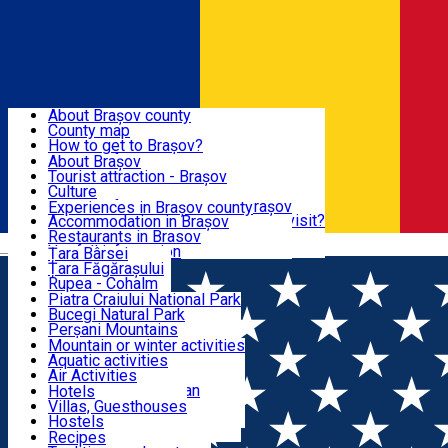
Sign In
Sign Up Free
BRAȘOV COUNTY
About Brașov county
County map
BRAȘOV
How to get to Brașov?
Tourist Information Centers
About Brașov
Tourist Guides
Tourist attraction - Brașov
EXPERIENCES
Brașov Tourism Recommendations
Culture
Historical tourist attractions
Tourist Information Center - Brașov
Experiences in Brașov county
What would a local recommend to visit?
Accommodation in Brașov
DESTINATIONS
Tourism news Brașov
Restaurants in Brasov
Română
Restaurants
Usefull information
Țara Bârsei
Țara Făgărașului
NATURE
Rupea - Cohalm
ECO Destinations
Piatra Craiului National Park
Bucegi Natural Park
ACTIVE TOURISM
Perșani Mountains
Făgăraș Mountains
Mountain or winter activities
Postăvarul Peak
Aquatic activities
ACCOMMODATION
Măgura Codlei
Air Activities
Ciucaș Mountains
Adventure, Equestrian
Hotels
Protected areas
Cycling, Running
Villas, Guesthouses
CULTURAL HERITAGE
Other natural attractions
Other activities
Hostels
Speoturism
Cottages
Recipes