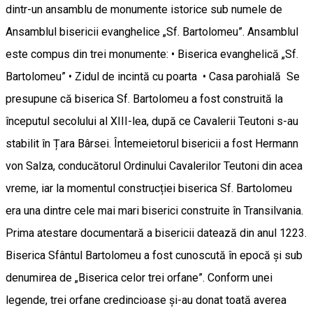
dintr-un ansamblu de monumente istorice sub numele de
Ansamblul bisericii evanghelice „Sf. Bartolomeu”. Ansamblul
este compus din trei monumente: • Biserica evanghelică „Sf.
Bartolomeu” • Zidul de incintă cu poarta • Casa parohială Se
presupune că biserica Sf. Bartolomeu a fost construită la
începutul secolului al XIII-lea, după ce Cavalerii Teutoni s-au
stabilit în Țara Bârsei. Întemeietorul bisericii a fost Hermann
von Salza, conducătorul Ordinului Cavalerilor Teutoni din acea
vreme, iar la momentul construcției biserica Sf. Bartolomeu
era una dintre cele mai mari biserici construite în Transilvania.
Prima atestare documentară a bisericii datează din anul 1223.
Biserica Sfântul Bartolomeu a fost cunoscută în epocă și sub
denumirea de „Biserica celor trei orfane”. Conform unei
legende, trei orfane credincioase și-au donat toată averea