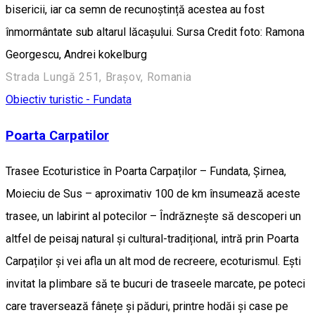
bisericii, iar ca semn de recunoștință acestea au fost
înmormântate sub altarul lăcașului. Sursa Credit foto: Ramona
Georgescu, Andrei kokelburg
Strada Lungă 251, Brașov, Romania
Obiectiv turistic - Fundata
Poarta Carpatilor
Trasee Ecoturistice în Poarta Carpaților – Fundata, Șirnea,
Moieciu de Sus – aproximativ 100 de km însumează aceste
trasee, un labirint al potecilor – Îndrăznește să descoperi un
altfel de peisaj natural și cultural-tradițional, intră prin Poarta
Carpaților și vei afla un alt mod de recreere, ecoturismul. Ești
invitat la plimbare să te bucuri de traseele marcate, pe poteci
care traversează fânețe și păduri, printre hodăi și case pe