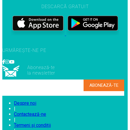
DESCARCĂ GRATUIT
URMĂREȘTE-NE PE
Abonează-te
la newsletter
Despre noi
|
Contactează-ne
|
Termeni și condiții