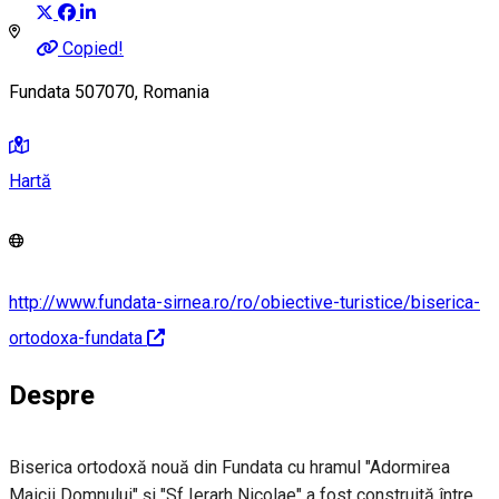
Copied!
Fundata 507070, Romania
Hartă
http://www.fundata-sirnea.ro/ro/obiective-turistice/biserica-
ortodoxa-fundata
Despre
Biserica ortodoxă nouă din Fundata cu hramul "Adormirea
Maicii Domnului" şi "Sf Ierarh Nicolae" a fost construită între