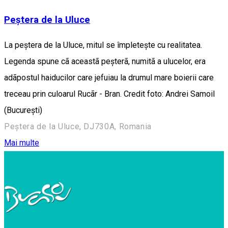
Peștera de la Uluce
La peștera de la Uluce, mitul se împletește cu realitatea.
Legenda spune cã aceastã peșterã, numitã a ulucelor, era
adãpostul haiducilor care jefuiau la drumul mare boierii care
treceau prin culoarul Rucãr - Bran. Credit foto: Andrei Samoil
(București)
Peștera de la Uluce, DJ730A, Romania
Mai multe