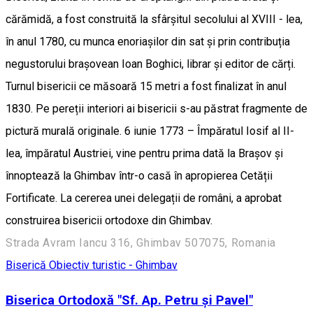
cărămidă, a fost construită la sfârșitul secolului al XVIII - lea,
în anul 1780, cu munca enoriașilor din sat și prin contribuția
negustorului brașovean Ioan Boghici, librar și editor de cărți.
Turnul bisericii ce măsoară 15 metri a fost finalizat în anul
1830. Pe pereții interiori ai bisericii s-au păstrat fragmente de
pictură murală originale. 6 iunie 1773 – Împăratul Iosif al II-
lea, împăratul Austriei, vine pentru prima dată la Brașov și
înnoptează la Ghimbav într-o casă în apropierea Cetății
Fortificate. La cererea unei delegații de români, a aprobat
construirea bisericii ortodoxe din Ghimbav.
Strada Avram Iancu 316, Ghimbav 507075, Romania
Biserică
Obiectiv turistic - Ghimbav
Biserica Ortodoxă "Sf. Ap. Petru și Pavel"