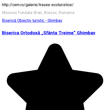
http://cem.ro/galerie/trasee-ecoturistice/
Moieciu Fundata Bran, Brasov, Romania
Biserică
Obiectiv turistic - Ghimbav
Biserica Ortodoxă „Sfânta Treime” Ghimbav