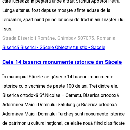
care lucrează în peștera unde a trăit Sfântul Apostol Petru.
Lângă altar au fost depuse moaște sfinte aduse de la
Ierusalim, aparținând pruncilor uciși de Irod în anul nașterii lui
Isus.
Strada Bisericii Române, Ghimbav 507075, Romania
Biserică
Biserici - Săcele
Obiectiv turistic - Săcele
Cele 14 biserici monumente istorice din Săcele
În municipiul Săcele se găsesc 14 biserici monumente
istorice cu o vechime de peste 100 de ani. Trei dintre ele,
Biserica ortodoxă Sf.Nicolae – Cernatu, Biserica ortodoxă
Adormirea Maicii Domnului Satulung și Biserica ortodoxă
Adormirea Maicii Domnului Turcheș sunt monumente istorice
de patrimoniu cultural național, celelalte nouă fiind clasificate