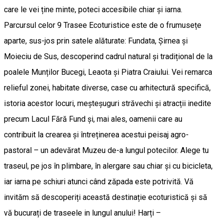
care le vei ține minte, poteci accesibile chiar și iarna.
Parcursul celor 9 Trasee Ecoturistice este de o frumusețe
aparte, sus-jos prin satele alăturate: Fundata, Șirnea și
Moieciu de Sus, descoperind cadrul natural și tradițional de la
poalele Munților Bucegi, Leaota și Piatra Craiului. Vei remarca
relieful zonei, habitate diverse, case cu arhitectură specifică,
istoria acestor locuri, meșteșuguri străvechi și atracții inedite
precum Lacul Fără Fund și, mai ales, oamenii care au
contribuit la crearea și întreținerea acestui peisaj agro-
pastoral – un adevărat Muzeu de-a lungul potecilor. Alege tu
traseul, pe jos în plimbare, în alergare sau chiar și cu bicicleta,
iar iarna pe schiuri atunci când zăpada este potrivită. Vă
invităm să descoperiți această destinație ecoturistică și să
vă bucurați de traseele in lungul anului! Harți –